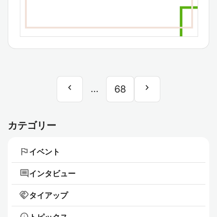
chevron_left
chevron_right
前
…
次
68
へ
へ
カテゴリー
flag
イベント
comment
インタビュー
handshake
タイアップ
info
トピックス