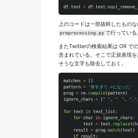
df
.
text
=
df
.
text
.
map
(
_remove_
上のコードは一部抜粋したものなの
で行っている
preprocessing.py
またTwitterの検索結果は O
含まれている。そこで正規表現を
そうな文字も除去しておく。
matches
=
[]
pattern
=
'
寒すぎて.+になった
'
prog
=
re
.
compile
(
pattern
)
ignore_chars
=
[
"
"
,
"
"
,
"
,
"
for
text
in
text_list
:
for
char
in
ignore_chars
:
text
=
text
.
replace
(
ch
result
=
prog
.
match
(
text
)
if
result
: