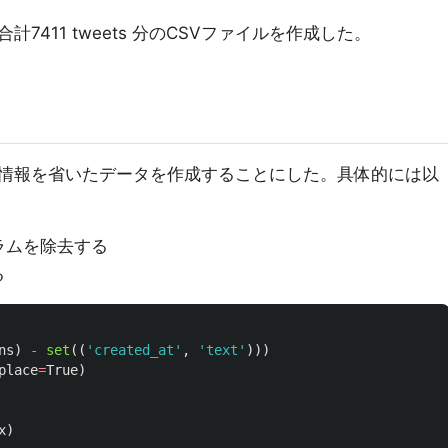
411 tweets 分のCSVファイルを作成した。
情報を省いたデータを作成することにした。具体的には以
ラムを除去する
る
ns
)
-
set
((
'
created_at
'
,
'
text
'
)))
place
=
True
)
x
)