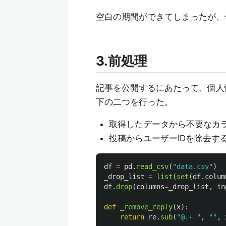
空白の期間ができてしまったが、合計7
3.前処理
記事を公開するにあたって、個人
下の二つを行った。
取得したデータから不要なカ
投稿からユーザーIDを除去す
df
=
pd
.
read_csv
(
"
data.csv
"
)
_drop_list
=
list
(
set
(
df
.
colum
df
.
drop
(
columns
=
_drop_list
,
in
def
_remove_reply
(
x
):
return
re
.
sub
(
"
@.+ 
"
,
""
,