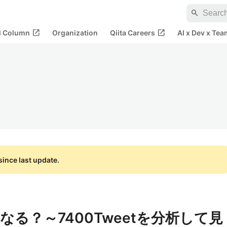
search
open_in_new
open_in_new
al Column
Organization
Qiita Careers
AI x Dev x Tea
ince last update.
る？～7400Tweetを分析して見