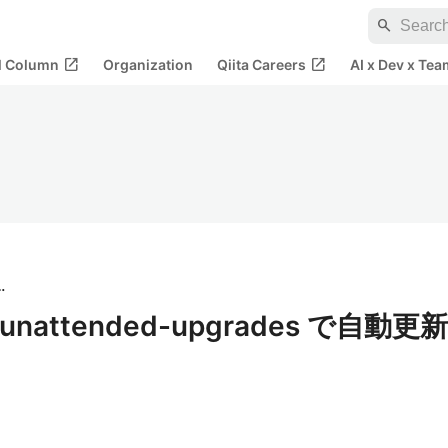
search
open_in_new
open_in_new
al Column
Organization
Qiita Careers
AI x Dev x Tea
株式会社
bを unattended-upgrades で自動更新