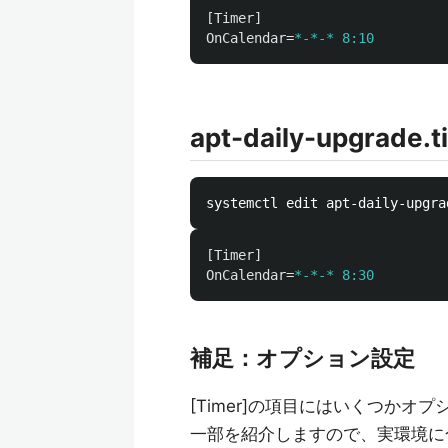
[Timer]
OnCalendar
=
*-*-* 8:10
apt-daily-upgrade.t
[Timer]
OnCalendar
=
*-*-* 8:30
補足：オプション設定
[Timer]の項目にはいくつかオ
一部を紹介しますので、実環境に