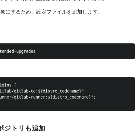
新対象にするため、設定ファイルを追加します。
gins {

itlab/gitlab-ce:${distro_codename}";

unner/gitlab-runner:${distro_codename}";

ポジトリも追加