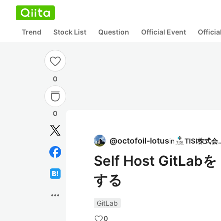
Trend
Stock List
Question
Official Event
Offici
0
0
@
octofoil-lotus
in
TISI
Self Host GitLa
する
more_horiz
GitLab
0