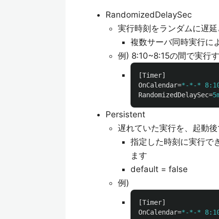
RandomizedDelaySec
実行時刻をランダムに遅延
複数サーバ同時実行に
例) 8:10~8:15の間で実
[Timer]
OnCalendar
=
*-*-* 8:1
RandomizedDelaySec
=
5
Persistent
遅れていた実行を、起動後
指定した時刻に実行で
ます
default = false
例)
[Timer]
OnCalendar
=
*-*-* 8:1