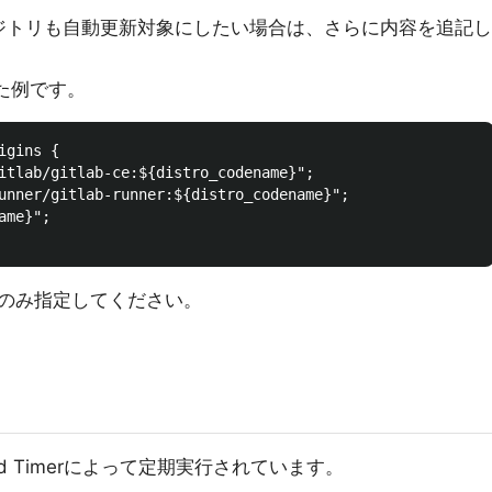
のリポジトリも自動更新対象にしたい場合は、さらに内容を追記し
記した例です。
gins {

itlab/gitlab-ce:${distro_codename}";

unner/gitlab-runner:${distro_codename}";

me}";

のみ指定してください。
emd Timerによって定期実行されています。