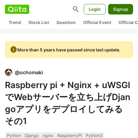
search
Login
Signup
Trend
Stock List
Question
Official Event
Official
info
More than 5 years have passed since last update.
@
ochomaki
Raspberry pi + Nginx + uWSGI
でWebサーバーを立ち上げDjan
goアプリをデプロイしてみる
その1
Python
Django
nginx
RaspberryPi
Python3