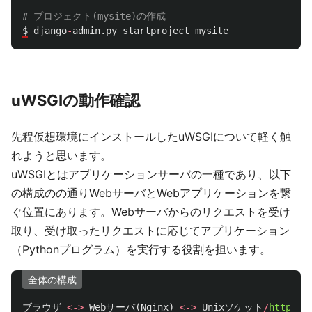
$
django
-
admin
.
py
startproject
mysite
uWSGIの動作確認
先程仮想環境にインストールしたuWSGIについて軽く触
れようと思います。
uWSGIとはアプリケーションサーバの一種であり、以下
の構成のの通りWebサーバとWebアプリケーションを繋
ぐ位置にあります。Webサーバからのリクエストを受け
取り、受け取ったリクエストに応じてアプリケーション
（Pythonプログラム）を実行する役割を担います。
全体の構成
ブラウザ
<->
Webサーバ
(
Nginx
)
<->
Unixソケット
/
http
(
通