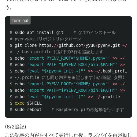
う。
terminal
$
sudo
apt
install
git
# gitのインストール

$
git
clone
https
:
//
github
.
com
/
yyuu
/
pyenv
.
git
~/
.
pye
$
echo
'
export PYENV_ROOT=
"
$HOME/.pyenv
"'
>>
~/
.
bash
$
echo
'
export PATH=
"
$PYENV_ROOT/bin:$PATH
"'
>>
~/
.
b
$
echo
'
eval 
"
$(pyenv init -)
"'
>>
~/
.
bash_profile
$
echo
'
export PYENV_ROOT=
"
$HOME/.pyenv
"'
>>
~/
.
prof
$
echo
'
export PATH=
"
$PYENV_ROOT/bin:$PATH
"'
>>
~/
.
p
$
echo
'
eval 
"
$(pyenv init -)
"'
>>
~/
.
profile
$
exec
$
SHELL
$
sudo
reboot
(6/2追記)
この記事の内容をすべて実行した後、ラズパイを再起動し