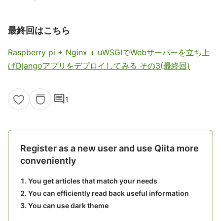
最終回はこちら
Raspberry pi + Nginx + uWSGIでWebサーバーを立ち上
げDjangoアプリをデプロイしてみる その3(最終回)
comment
1
Register as a new user and use Qiita more
conveniently
You get articles that match your needs
You can efficiently read back useful information
You can use dark theme