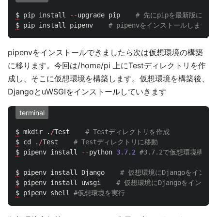
$
pip
install
--
upgrade
pip
$
pip
install
pipenv
pipenvをインストールできましたら次は仮想環境の構築
に移ります。今回は/home/pi 上にTestディレクトリを作
成し、そこに仮想環境を構築します。仮想環境を構築後、
DjangoとuWSGIをインストールしていきます
terminal
$
mkdir
.
/
Test
$
cd
.
/
Test
$
pipenv
install
--
python
3.7
.
2
$
pipenv
install
Django
$
pipenv
install
uwsgi
$
pipenv
shell