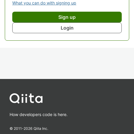
What you can do with signing up
Sign up
Login
How developers code is here.
© 2011-
2026
Qiita Inc.