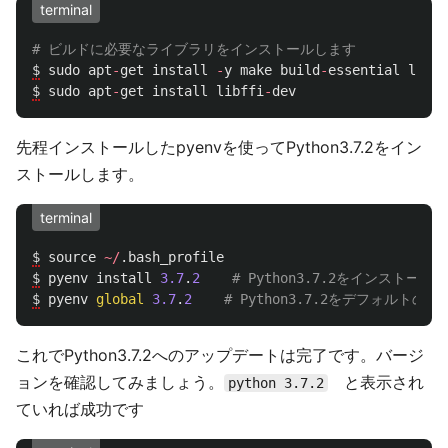
terminal
$
sudo
apt
-
get
install
-
y
make
build
-
essential
libss
$
sudo
apt
-
get
install
libffi
-
dev
先程インストールしたpyenvを使ってPython3.7.2をイン
ストールします。
terminal
$
source
~/
.
bash_profile
$
pyenv
install
3.7
.
2
$
pyenv
global
3.7
.
2
これでPython3.7.2へのアップデートは完了です。バージ
ョンを確認してみましょう。
と表示され
python 3.7.2
ていれば成功です