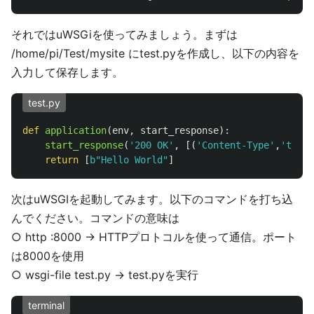
それではuWSGiを使ってみましょう。まずは
/home/pi/Test/mysite にtest.pyを作成し、以下の内容を
入力して保存します。
test.py
def
application
(
env
,
start_response
):
start_response
(
'
200 OK
'
,
[(
'
Content-Type
'
,
'
text/
return
[
b
"
Hello World
"
]
次はuWSGIを起動してみます。以下のコマンドを打ち込
んでください。コマンドの意味は
○ http :8000 -> HTTPプロトコルを使って通信。ポート
は8000を使用
○ wsgi-file test.py -> test.pyを実行
terminal