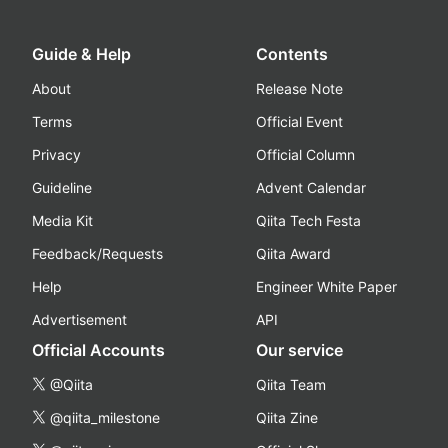
Guide & Help
Contents
About
Release Note
Terms
Official Event
Privacy
Official Column
Guideline
Advent Calendar
Media Kit
Qiita Tech Festa
Feedback/Requests
Qiita Award
Help
Engineer White Paper
Advertisement
API
Official Accounts
Our service
@Qiita
Qiita Team
@qiita_milestone
Qiita Zine