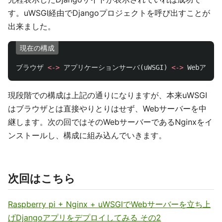
す。uWSGI経由でDjangoプロジェクトを呼び出すことが
出来ました。
現在の構成
ブラウザ
<->
アプリケーションサーバ
(
uWSGI
)
<->
Webアプ
現段階での構成は上記の通りになりますが、本来uWSGI
はブラウザとは直接やりとりはせず、Webサーバーを中
継します。次の回ではそのWebサーバーであるNginxをイ
ンストールし、構成に組み込んでいきます。
次回はこちら
Raspberry pi + Nginx + uWSGIでWebサーバーを立ち上
げDjangoアプリをデプロイしてみる その2