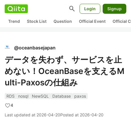
search
Login
Signup
Trend
Stock List
Question
Official Event
Official
@
oceanbasejapan
データを失わず、サービスを止
めない！OceanBaseを支えるM
ulti-Paxosの仕組み
RDS
nosql
NewSQL
Database
paxos
4
Last updated at
2026-04-20
Posted at
2026-04-20