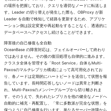
の場所を把握しており、クエリを適切なノードに転送しま
す。Leader の切り替えが発生した際も、OBProxy が新
Leader を自動で検知して経路を更新するため、アプリケ
ーション側は設定変更や再起動をすることなく、透過的に
データベースへアクセスし続けることができます。
障害後の自己修復も全自動
OceanBase の障害対応は、フェイルオーバーして終わり
ではありません。その後の復旧処理も自律的に進みます。
クラスタ全体を管理する「Root Service」自体もMulti-
Paxosのマルチレプリカ構成によって高可用化されてお
り、各ノードは定期的にハートビートを送信して状態を報
告しています。長時間応答しないノードは異常と判断さ
れ、Multi-Paxosのメンバーグループから切り離されま
す。そのうえで、失われたレプリカを他の健全なノードへ
自動的に補充・再配置し、「常に多数派が完全な状態」を
保つように自己修復を行います。単なるサーバー故障から