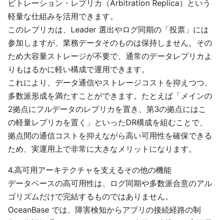
ビトレーション・レプリカ（Arbitration Replica）という
軽量な仕組みを活用できます。
このレプリカは、Leader 選出やログ同期の「投票」には
参加しますが、業務データそのものは保持しません。その
ため大容量ストレージが不要で、通常のデータレプリカよ
りもはるかに軽い構成で運用できます。
これにより、データ通信やストレージコストを抑えつつ、
多数派形成を満たすことができます。たとえば「メインの
2拠点にフルデータのレプリカを置き、第3の拠点にはこ
の軽量レプリカを置く」といったDR構成を組むことで、
拠点間の通信コストを抑えながら高い可用性を確保できる
ため、実運用上で非常に大きなメリットになります。
4.高可用アーキテクチャを支えるその他の機能
データベースの高可用性は、ログ同期や多数派合意のアル
ゴリズムだけで完結するものではありません。
OceanBase では、障害検知からアプリの接続経路の制