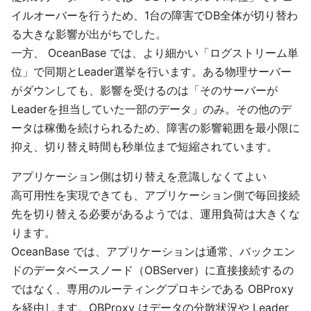
イルオーバーを行うため、1台の障害でDB全体が切り替わ
る大きな影響が出がちでした。
一方、 OceanBase では、より細かい「ログストリーム単
位」で同期とLeader選挙を行います。ある物理サーバー
がダウンしても、影響を受けるのは「そのサーバーが
Leaderを担当していた一部のデータ」のみ。その他のデ
ータは稼働を続けられるため、障害の影響範囲を最小限に
抑え、切り替え時間も秒単位まで短縮されています。
アプリケーション側は切り替えを意識しなくてよい
高可用性を実現できても、アプリケーション側で毎回接続
先を切り替える必要があるようでは、運用負荷は大きくな
ります。
OceanBase では、アプリケーションは通常、バックエン
ドのデータベースノード（OBServer）に直接接続するの
ではなく、専用のルーティングプロキシである OBProxy
を経由します。OBProxy はデータの分散状況や Leader