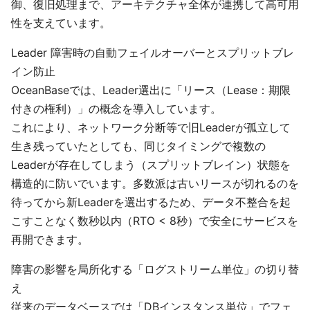
御、復旧処理まで、アーキテクチャ全体が連携して高可用
性を支えています。
Leader 障害時の自動フェイルオーバーとスプリットブレ
イン防止
OceanBaseでは、Leader選出に「リース（Lease：期限
付きの権利）」の概念を導入しています。
これにより、ネットワーク分断等で旧Leaderが孤立して
生き残っていたとしても、同じタイミングで複数の
Leaderが存在してしまう（スプリットブレイン）状態を
構造的に防いでいます。多数派は古いリースが切れるのを
待ってから新Leaderを選出するため、データ不整合を起
こすことなく数秒以内（RTO < 8秒）で安全にサービスを
再開できます。
障害の影響を局所化する「ログストリーム単位」の切り替
え
従来のデータベースでは「DBインスタンス単位」でフェ