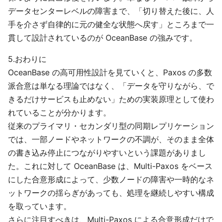
データセンターレベルの障害まで、「切り替えた後に、人
手を介さず自律的に元の健全な状態へ戻す」ところまで一
貫して設計されているのが OceanBase の強みです。
5.おわりに
OceanBase の高可用性設計を見ていくと、Paxos の多数
派合意は単なる理論ではなく、「データを守りながら、で
きるだけサービスも止めない」ための実装原理として使わ
れていることが分かります。
従来のプライマリ・セカンダリ型の同期レプリケーション
では、一部ノードやネットワークの不調が、そのまま全体
の書き込み停止につながりやすいという課題がありまし
た。これに対して OceanBase は、Multi-Paxos をベース
にした合意形成によって、少数ノードの障害や一時的なネ
ットワークの揺らぎがあっても、処理を継続しやすい構成
を取っています。
さらに注目すべきは、Multi-Paxos による合意形成だけで