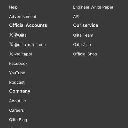
Help
Engineer White Paper
Advertisement
API
Official Accounts
Our service
@Qiita
Qiita Team
@qiita_milestone
Qiita Zine
@qiitapoi
Official Shop
Facebook
YouTube
Podcast
Company
About Us
Careers
Qiita Blog