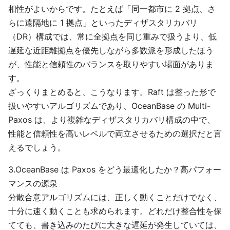
相性がよいからです。たとえば「同一都市に 2 拠点、さ
らに遠隔地に 1 拠点」といったディザスタリカバリ
（DR）構成では、常に全拠点を同じ重みで扱うより、低
遅延な近距離拠点を優先しながら多数派を形成したほう
が、性能と信頼性のバランスを取りやすい場面がありま
す。
ざっくりまとめると、こうなります。Raft は整った形で
扱いやすいアルゴリズムであり、OceanBase の Multi-
Paxos は、より複雑なディザスタリカバリ構成の中で、
性能と信頼性を高いレベルで両立させるための選択だと言
えるでしょう。
3.OceanBase は Paxos をどう最適化したか？高パフォー
マンスの源泉
分散合意アルゴリズムには、正しく動くことだけでなく、
十分に速く動くことも求められます。どれだけ整合性を保
てても、書き込みのたびに大きな遅延が発生していては、