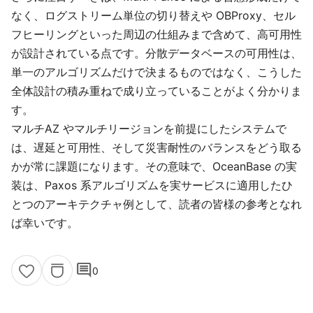
なく、ログストリーム単位の切り替えや OBProxy、セル
フヒーリングといった周辺の仕組みまで含めて、高可用性
が設計されている点です。分散データベースの可用性は、
単一のアルゴリズムだけで決まるものではなく、こうした
全体設計の積み重ねで成り立っていることがよく分かりま
す。
マルチAZ やマルチリージョンを前提にしたシステムで
は、遅延と可用性、そして災害耐性のバランスをどう取る
かが常に課題になります。その意味で、OceanBase の実
装は、Paxos 系アルゴリズムを実サービスに適用したひ
とつのアーキテクチャ例として、読者の皆様の参考となれ
ば幸いです。
comment
0