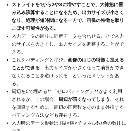
ストライドを1から2や3に増やすことで、大雑把に畳
み込み演算することになるため、出力サイズが小さく
なり、処理が短時間になる一方で、画像の特徴を取り
こぼす可能性がある。
入力データの周りに固定データを合わせることで入力
のサイズを大きくし、出力サイズを調整することがで
きる。
これをパディングと呼び、
画像のはじの特徴も捉える
ことができる
、出力サイズが小さくなって演算ができ
なくなることを避けられる、といったメリットがあ
る。
周辺を0で埋める**「ゼロパディング」**がよく利用
されるが、この場合、
周辺が暗くなってしまう
。それ
を回避するために、周辺の画素数をそのまま外挿する
パディング方法なども存在する。
入力時のデータ形状は [縦×横×チャネル数(色の数)] に
なる。