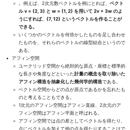
。例えば、2次元数ベクトルを例にとれば、
ベクト
ル v = (2, 3) と w = (1, 2) を用いて 2v + 3w のよ
うにすれば、(7, 12) というベクトルを作ることが
できる。
いくつかのベクトルを何倍かしたものを足し合わせ
たものを、それらのベクトルの線型結合というので
ある。
アフィン空間
ユークリッド空間から絶対的な原点・座標と標準的
な長さや角度などといった
計量の概念を取り除いた
アフィン構造を抽象化した幾何学的構造
である。
ベクトル空間からどの点が原点であるかを忘れたも
のと考えることもできる。
1次元のアフィン空間はアフィン直線、2次元のア
フィン空間はアフィン平面と呼ばれる。
アフィン空間では点の差としてベクトルを得たり、
点にベクトルを加えて他の点を得たりすることはで