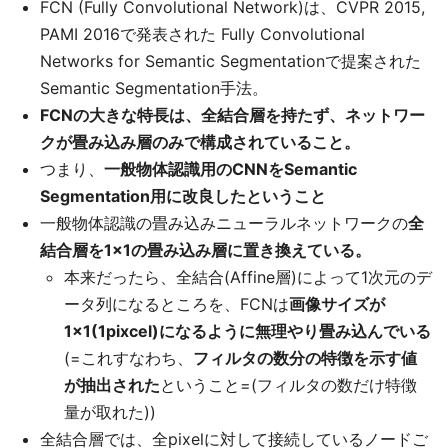
FCN (Fully Convolutional Network)は、CVPR 2015,
PAMI 2016で発表された Fully Convolutional
Networks for Semantic Segmentationで提案された
Semantic Segmentation手法。
FCNの大きな特長は、全結合層を持たず、ネットワー
クが畳み込み層のみで構成されていること。
つまり、
一般物体認識用のCNNをSemantic
Segmentation用に改良したということ
一般物体認識の畳み込みニューラルネットワークの
全
結合層を1×1の畳み込み層に置き換えている。
本来だったら、全結合(Affine層)によって1次元のデ
ータ列になるところを、FCNは
画像サイズが
1×1(1pixcel)になるように無理やり畳み込んでいる
(=これすなわち、
フィルタの数分の特徴を示す値
が抽出された
ということ=(フィルタの数だけ特徴
量が取れた))
全結合層では、全pixelに対して接続しているノードご