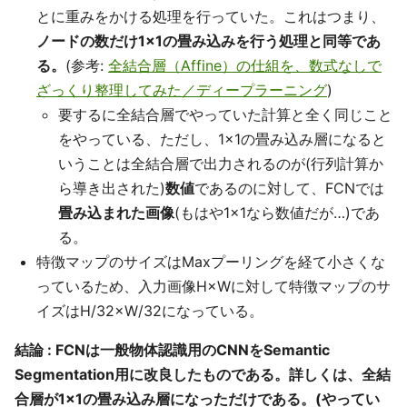
とに重みをかける処理を行っていた。これはつまり、
ノードの数だけ1×1の畳み込みを行う処理と同等であ
る。
(参考:
全結合層（Affine）の仕組を、数式なしで
ざっくり整理してみた／ディープラーニング
)
要するに全結合層でやっていた計算と全く同じこと
をやっている、ただし、1×1の畳み込み層になると
いうことは全結合層で出力されるのが(行列計算か
ら導き出された)
数値
であるのに対して、FCNでは
畳み込まれた画像
(もはや1×1なら数値だが…)であ
る。
特徴マップのサイズはMaxプーリングを経て小さくな
っているため、入力画像H×Wに対して特徴マップのサ
イズはH/32×W/32になっている。
結論 : FCNは一般物体認識用のCNNをSemantic
Segmentation用に改良したものである。詳しくは、全結
合層が1×1の畳み込み層になっただけである。(やってい