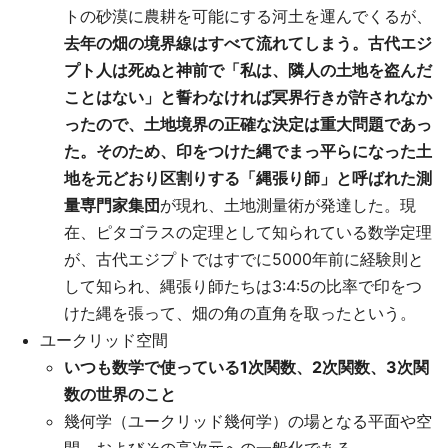
トの砂漠に農耕を可能にする河土を運んでくるが、
去年の畑の境界線はすべて流れてしまう。古代エジ
プト人は死ぬと神前で「私は、隣人の土地を盗んだ
ことはない」と誓わなければ冥界行きが許されなか
ったので、土地境界の正確な決定は重大問題であっ
た。そのため、印をつけた縄でまっ平らになった土
地を元どおり区割りする「縄張り師」と呼ばれた測
量専門家集団
が現れ、土地測量術が発達した。現
在、ピタゴラスの定理として知られている数学定理
が、古代エジプトではすでに5000年前に経験則と
して知られ、縄張り師たちは3:4:5の比率で印をつ
けた縄を張って、畑の角の直角を取ったという。
ユークリッド空間
いつも数学で使っている1次関数、2次関数、3次関
数の世界のこと
幾何学（ユークリッド幾何学）の場となる平面や空