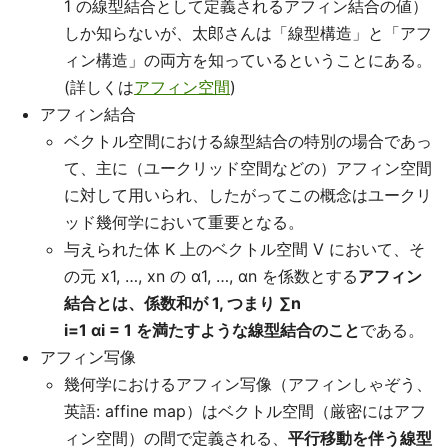
1 の線型結合として定義されるアフィン結合の値）
しか知らないが、太郎さんは「線型構造」と「アフ
ィン構造」の両方を知っているということにある。
(詳しくは
アフィン空間
)
アフィン結合
ベクトル空間における線型結合の特別の場合であっ
て、主に（ユークリッド空間などの）アフィン空間
に対して用いられ、したがってこの概念はユークリ
ッド幾何学において重要となる。
与えられた体 K 上のベクトル空間 V において、そ
の元 x1, …, xn の α1, …, αn を係数とする
アフィン
結合とは、係数和が 1, つまり ∑n
i=1 αi = 1 を満たすような線型結合のこと
である。
アフィン写像
幾何学におけるアフィン写像（アフィンしゃぞう、
英語: affine map）はベクトル空間（厳密にはアフ
ィン空間）の間で定義される、
平行移動を伴う線型