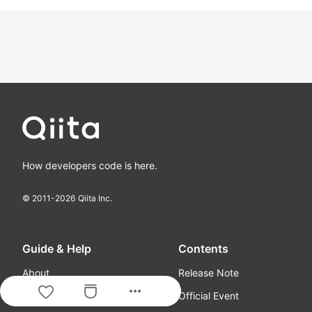
How developers code is here.
© 2011-
2026
Qiita Inc.
Guide & Help
Contents
About
Release Note
more_horiz
Terms
Official Event