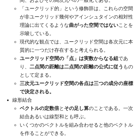
間、およびその高次元への一般化である。
「ユークリッド的」という修飾辞は、これらの空間
が非ユークリッド幾何やアインシュタインの相対性
理論に出てくるような
曲がった空間ではない
ことを
示唆している。
現代的な観点では、ユークリッド空間は各次元に本
質的に一つだけ存在すると考えられる。
ユークリッド空間の「点」は実数からなる組
であ
り、
二点間の距離は二点間の距離の公式に従う
もの
として定まる。
三次元ユークリッド空間の各点は三つの成分の座標
で決定される。
線形結合
ベクトルの定数倍
と
その足し算
のことである。一次
結合あるいは線型和とも呼ぶ。
いくつかのベクトルを組み合わせると他のベクトル
を作ることができる。