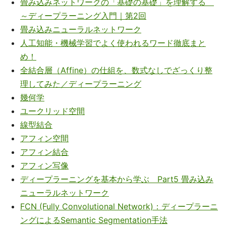
畳み込みネットワークの「基礎の基礎」を理解する
～ディープラーニング入門｜第2回
畳み込みニューラルネットワーク
人工知能・機械学習でよく使われるワード徹底まと
め！
全結合層（Affine）の仕組を、数式なしでざっくり整
理してみた／ディープラーニング
幾何学
ユークリッド空間
線型結合
アフィン空間
アフィン結合
アフィン写像
ディープラーニングを基本から学ぶ Part5 畳み込み
ニューラルネットワーク
FCN (Fully Convolutional Network)：ディープラーニ
ングによるSemantic Segmentation手法