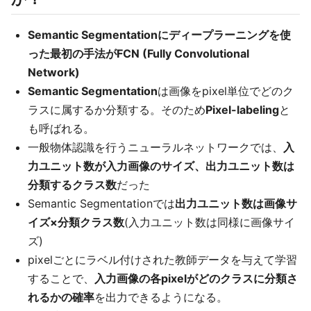
Semantic Segmentationにディープラーニングを使
った最初の手法がFCN (Fully Convolutional
Network)
Semantic Segmentation
は画像をpixel単位でどのク
ラスに属するか分類する。そのため
Pixel-labeling
と
も呼ばれる。
一般物体認識を行うニューラルネットワークでは、
入
力ユニット数が入力画像のサイズ、出力ユニット数は
分類するクラス数
だった
Semantic Segmentationでは
出力ユニット数は画像サ
イズ×分類クラス数
(入力ユニット数は同様に画像サイ
ズ)
pixelごとにラベル付けされた教師データを与えて学習
することで、
入力画像の各pixelがどのクラスに分類さ
れるかの確率
を出力できるようになる。