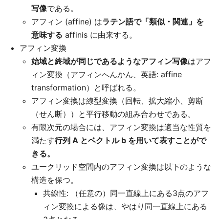
写像
である。
アフィン (affine) は
ラテン語で「類似・関連」を
意味する
affinis に由来する。
アフィン変換
始域と終域が同じであるようなアフィン写像
はアフ
ィン変換（アフィンへんかん、英語: affine
transformation）と呼ばれる。
アフィン変換は線型変換（回転、拡大縮小、剪断
（せん断））と平行移動の組み合わせである。
有限次元の場合には、アフィン変換は適当な性質を
満たす
行列 A とベクトル b を用いて表すことがで
きる。
ユークリッド空間内のアフィン変換は以下のような
構造を保つ。
共線性: （任意の）同一直線上にある3点のアフ
ィン変換による像は、やはり同一直線上にある