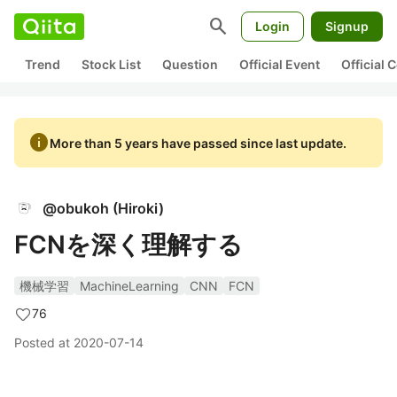
search
Login
Signup
Trend
Stock List
Question
Official Event
Official
info
More than 5 years have passed since last update.
@
obukoh
(
Hiroki
)
FCNを深く理解する
機械学習
MachineLearning
CNN
FCN
76
Posted at
2020-07-14