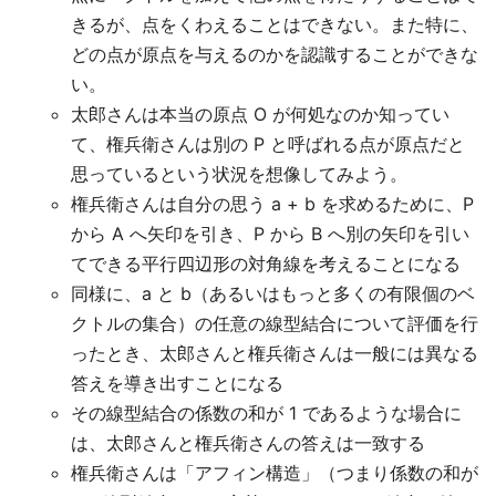
きるが、点をくわえることはできない。また特に、
どの点が原点を与えるのかを認識することができな
い。
太郎さんは本当の原点 O が何処なのか知ってい
て、権兵衛さんは別の P と呼ばれる点が原点だと
思っているという状況を想像してみよう。
権兵衛さんは自分の思う a + b を求めるために、P
から A へ矢印を引き、P から B へ別の矢印を引い
てできる平行四辺形の対角線を考えることになる
同様に、a と b（あるいはもっと多くの有限個のベ
クトルの集合）の任意の線型結合について評価を行
ったとき、太郎さんと権兵衛さんは一般には異なる
答えを導き出すことになる
その線型結合の係数の和が 1 であるような場合に
は、太郎さんと権兵衛さんの答えは一致する
権兵衛さんは「アフィン構造」（つまり係数の和が