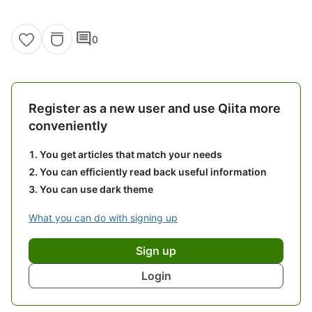
comment
0
Register as a new user and use Qiita more
conveniently
You get articles that match your needs
You can efficiently read back useful information
You can use dark theme
What you can do with signing up
Sign up
Login