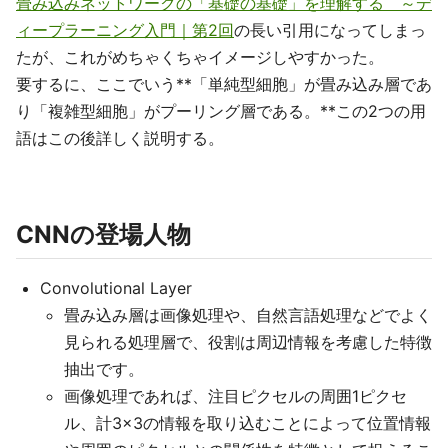
畳み込みネットワークの「基礎の基礎」を理解する ～デ
ィープラーニング入門｜第2回
の長い引用になってしまっ
たが、これがめちゃくちゃイメージしやすかった。
要するに、ここでいう**「単純型細胞」が畳み込み層であ
り「複雑型細胞」がプーリング層である。**この2つの用
語はこの後詳しく説明する。
CNNの登場人物
Convolutional Layer
畳み込み層は画像処理や、自然言語処理などでよく
見られる処理層で、役割は周辺情報を考慮した特徴
抽出です。
画像処理であれば、注目ピクセルの周囲1ピクセ
ル、計3×3の情報を取り込むことによって位置情報