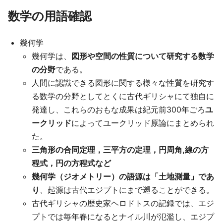
数学の用語確認
幾何学
幾何学は、
図形や空間の性質について研究する数学
の分野
である。
人間に認識できる図形に関する様々な性質を研究す
る数学の分野としてとくに古代ギリシャにて独自に
発達し、これらのおもな成果は紀元前300年ごろ
ユ
ークリッド
によってユークリッド原論にまとめられ
た。
三角形の合同定理，三平方の定理，円周角,線の方
程式，円の方程式など
幾何学（ジオメトリー）の語源は「土地測量」であ
り
、起源は古代エジプトにまで遡ることができる。
古代ギリシャの歴史家ヘロドトスの記録では、エジ
プトでは毎年春になるとナイル川が氾濫し、エジプ