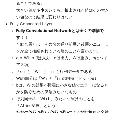
ることである。
大きい値が多少ズレても、抽出される値はその大き
い値なので結果に変わりはない。
Fully Connected Layer
Fully Convolutional Networkとは全くの別物で
す！！
全結合層とは、その名の通り前層と後層のニューロ
ンが全て接続されている層のことを言います。
o = Wi+b (iは入力、oは出力、Wは重み、bはバイ
アス項)
「o」も「W」も「i」も行列データである
Wiの部分は「W」と「i」の内積（ドット積）
bは、Wiの結果が極端に小さな値でエラーになると
かを防ぐための保険みたいなもの
行列同士の「Wi+b」みたいな演算のことを
「Affine変換」という
ただの(2行,2列)・(2行,2列)のような計算だと全結