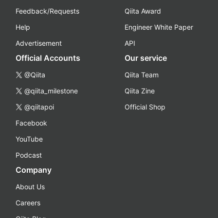
Feedback/Requests
Qiita Award
Help
Engineer White Paper
Advertisement
API
Official Accounts
Our service
@Qiita
Qiita Team
@qiita_milestone
Qiita Zine
@qiitapoi
Official Shop
Facebook
YouTube
Podcast
Company
About Us
Careers