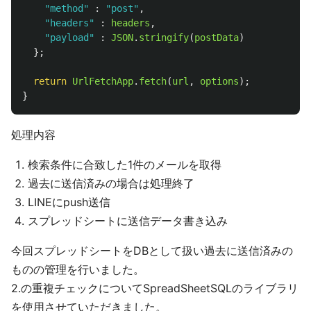
"
method
"
:
"
post
"
,
"
headers
"
:
headers
,
"
payload
"
:
JSON
.
stringify
(
postData
)
};
return
UrlFetchApp
.
fetch
(
url
,
options
);
}
処理内容
検索条件に合致した1件のメールを取得
過去に送信済みの場合は処理終了
LINEにpush送信
スプレッドシートに送信データ書き込み
今回スプレッドシートをDBとして扱い過去に送信済みの
ものの管理を行いました。
2.の重複チェックについてSpreadSheetSQLのライブラリ
を使用させていただきました。