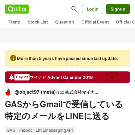
search
Login
Signup
Trend
Stock List
Question
Official Event
Official
info
More than 5 years have passed since last update.
マイナビ
Advent Calendar
2019
Day 23
@
object97
(
meta
)
in
株式会社マイナビ
GASからGmailで受信している
特定のメールをLINEに送る
GAS
linebot
LINEmessagingAPI