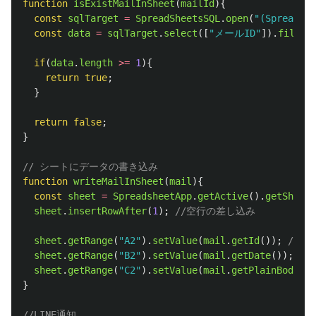
function
isExistMailInSheet
(
mailId
){
const
sqlTarget
=
SpreadSheetsSQL
.
open
(
"
(SpreadSh
const
data
=
sqlTarget
.
select
([
"
メールID
"
]).
filter
if
(
data
.
length
>=
1
){
return
true
;
}
return
false
;
}
// シートにデータの書き込み
function
writeMailInSheet
(
mail
){
const
sheet
=
SpreadsheetApp
.
getActive
().
getSheetB
sheet
.
insertRowAfter
(
1
);
//空行の差し込み
sheet
.
getRange
(
"
A2
"
).
setValue
(
mail
.
getId
());
//メ
sheet
.
getRange
(
"
B2
"
).
setValue
(
mail
.
getDate
());
//
sheet
.
getRange
(
"
C2
"
).
setValue
(
mail
.
getPlainBody
())
}
//LINE通知