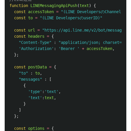
function
LINEMessagingApiPush
(
text
)
{
const
accessToken
=
"
(LINE DevelopersのChannel Acc
const
to
=
"
(LINE DevelopersのuserID)
"
const
url
=
"
https://api.line.me/v2/bot/message/pu
const
headers
=
{
"
Content-Type
"
:
"
application/json; charset=UTF-
'
Authorization
'
:
'
Bearer 
'
+
accessToken
,
};
const
postData
=
{
"
to
"
:
to
,
"
messages
"
:
[
{
'
type
'
:
'
text
'
,
'
text
'
:
text
,
}
]
};
const
options
=
{