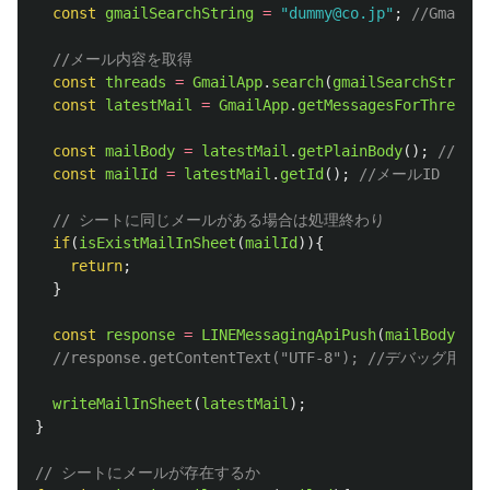
const
gmailSearchString
=
"
dummy@co.jp
"
;
//Gmai
//メール内容を取得
const
threads
=
GmailApp
.
search
(
gmailSearchString
,
const
latestMail
=
GmailApp
.
getMessagesForThreads
(
const
mailBody
=
latestMail
.
getPlainBody
();
//メ
const
mailId
=
latestMail
.
getId
();
//メールID
// シートに同じメールがある場合は処理終わり
if
(
isExistMailInSheet
(
mailId
)){
return
;
}
const
response
=
LINEMessagingApiPush
(
mailBody
);
//response.getContentText("UTF-8"); //デバ
writeMailInSheet
(
latestMail
);
}
// シートにメールが存在するか