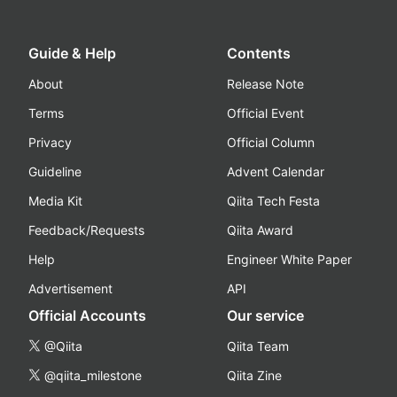
Guide & Help
Contents
About
Release Note
Terms
Official Event
Privacy
Official Column
Guideline
Advent Calendar
Media Kit
Qiita Tech Festa
Feedback/Requests
Qiita Award
Help
Engineer White Paper
Advertisement
API
Official Accounts
Our service
@Qiita
Qiita Team
@qiita_milestone
Qiita Zine