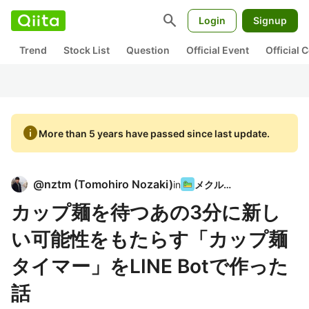
search
Login
Signup
Trend
Stock List
Question
Official Event
Official
info
More than 5 years have passed since last update.
@
nztm
(
Tomohiro Nozaki
)
in
メクルン
カップ麺を待つあの3分に新し
い可能性をもたらす「カップ麺
タイマー」をLINE Botで作った
話