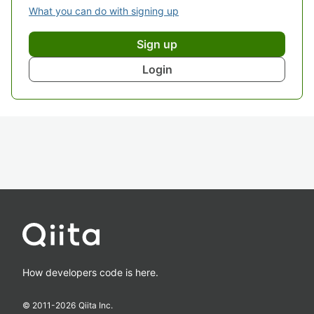
What you can do with signing up
Sign up
Login
How developers code is here.
© 2011-
2026
Qiita Inc.