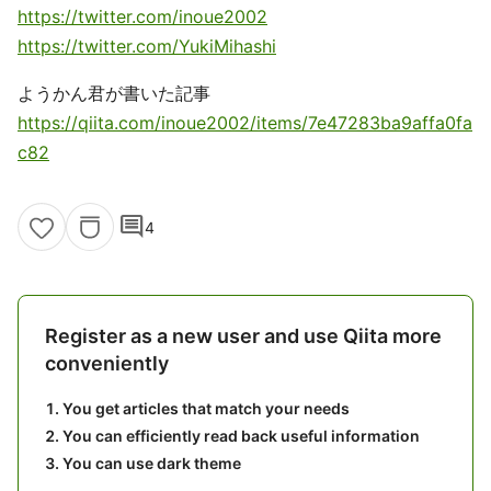
https://twitter.com/inoue2002
https://twitter.com/YukiMihashi
ようかん君が書いた記事
https://qiita.com/inoue2002/items/7e47283ba9affa0fa
c82
comment
4
Register as a new user and use Qiita more
conveniently
You get articles that match your needs
You can efficiently read back useful information
You can use dark theme