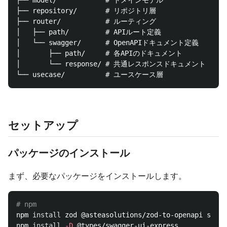
├── model/            # ドメインモデル

├── repository/       # リポジトリ層

├── router/           # ルーティング

│   ├── path/         # APIルート定義

│   └── swagger/      # OpenAPIドキュメント定義

│       ├── path/     # 各APIのドキュメント

│       └── response/ # 共通レスポンスドキュメント

セットアップ
パッケージのインストール
まず、必要なパッケージをインストールします。
# npm
npm 
install 
zod @asteasolutions/zod-to-openapi swagg
npm 
install
-D
 @types/swagger-ui-express
