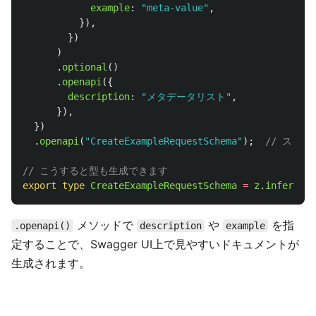
example
:
"
meta-value
"
,
}),
})
)
.
optional
()
.
openapi
({
description
:
"
メタデータリスト
"
,
}),
})
.
openapi
(
"
CreateExampleRequestSchema
"
);
// スキ
// こうすると型も生成できます
export
type
CreateExampleRequestSchema
=
z
.
infer
<
typ
メソッドで
や
を指
.openapi()
description
example
定することで、Swagger UI上で見やすいドキュメントが
生成されます。