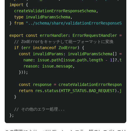
import
{
createValidationErrorResponseSchema
,
type
invalidParamsSchema
,
}
from
"
../schema/share/validationErrorResponseSchem
export
const
errorHandler
:
ErrorRequestHandler
=
(
er
// ZodErrorをキャッチして統一フォーマットに変換
if 
(
err
instanceof
ZodError
)
{
const
invalidParams
:
invalidParamsSchema
[]
=
err
name
:
issue
.
path
[
issue
.
path
.
length
-
1
]?.
toStr
reason
:
issue
.
message
,
}));
const
response
=
createValidationErrorResponseSc
return
res
.
status
(
HTTP_STATUS
.
BAD_REQUEST
).
json
(
}
// その他のエラー処理...
};