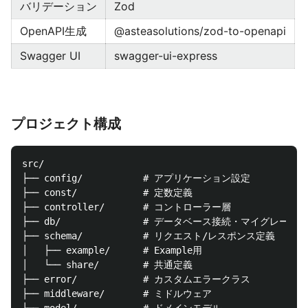
バリデーション
Zod
OpenAPI生成
@asteasolutions/zod-to-openapi
Swagger UI
swagger-ui-express
プロジェクト構成
src/

├── config/           # アプリケーション設定

├── const/            # 定数定義

├── controller/       # コントローラー層

├── db/               # データベース接続・マイグレーショ
├── schema/           # リクエスト/レスポンス定義

│   ├── example/      # Example用

│   └── share/        # 共通定義

├── error/            # カスタムエラークラス

├── middleware/       # ミドルウェア
