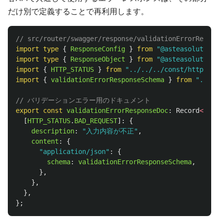
だけ別で定義することで再利用します。
// src/router/swagger/response/validationErrorRespon
import
type
{
ResponseConfig
}
from
"
@asteasolutions
import
type
{
ResponseObject
}
from
"
@asteasolution
import
{
HTTP_STATUS
}
from
"
../../../const/http.ts
"
import
{
validationErrorResponseSchema
}
from
"
../..
// バリデーションエラー用のドキュメント
export
const
validationErrorResponseDoc
:
Record
<
numb
[
HTTP_STATUS
.
BAD_REQUEST
]:
{
description
:
"
入力内容が不正
"
,
content
:
{
"
application/json
"
:
{
schema
:
validationErrorResponseSchema
,
},
},
},
};