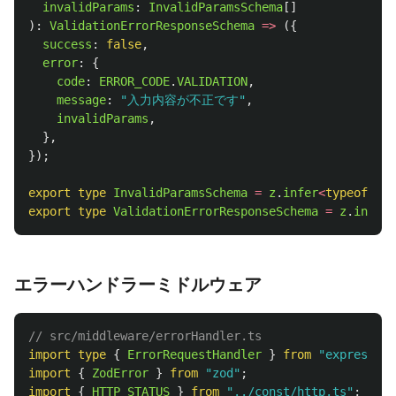
invalidParams
:
InvalidParamsSchema
[]
):
ValidationErrorResponseSchema
=>
({
success
:
false
,
error
:
{
code
:
ERROR_CODE
.
VALIDATION
,
message
:
"
入力内容が不正です
"
,
invalidParams
,
},
});
export
type
InvalidParamsSchema
=
z
.
infer
<
typeof
inv
export
type
ValidationErrorResponseSchema
=
z
.
infer
<
エラーハンドラーミドルウェア
// src/middleware/errorHandler.ts
import
type
{
ErrorRequestHandler
}
from
"
express
"
;
import
{
ZodError
}
from
"
zod
"
;
import
{
HTTP_STATUS
}
from
"
../const/http.ts
"
;