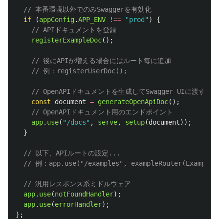
// 本番環境以外でのみSwaggerを有効化
if 
(
appConfig
.
APP_ENV
!==
"
prod
"
)
{
// APIドキュメントを登録
registerExampleDoc
();
// 後にAPIが増える場合にはルート毎に追加
// 例：registerUserDoc();
// OpenAPIドキュメントを生成してSwagger UIに渡す
const
document
=
generateOpenApiDoc
();
// OpenAPIドキュメント用のエンドポイント
app
.
use
(
"
/docs
"
,
serve
,
setup
(
document
));
}
// 以下、APIルートの設定...
// 例：app.use("/examples", exampleRouter(ExampleC
// 汎用レスポンス系ミドルウェア
app
.
use
(
notFoundHandler
);
app
.
use
(
errorHandler
);
};