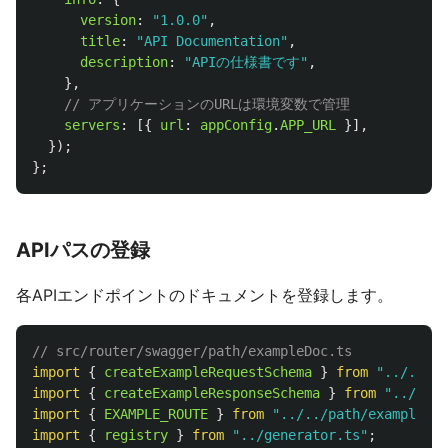
version
:
"
1.0.0
"
,
title
:
"
API Documentation
"
,
description
:
"
APIの仕様書です
"
,
},
// アプリケーションのURLは環境変数で管理
servers
:
[{
url
:
appConfig
.
APP_URL
}],
});
};
APIパスの登録
各APIエンドポイントのドキュメントを登録します。
// src/router/swagger/path/exampleDoc.ts
import
{
createExampleRequestSchema
}
from
"
../../..
import
{
createExampleResponseSchema
}
from
"
../../.
import
{
EXAMPLE_ROUTE
}
from
"
../../path/exampleRou
import
{
registry
}
from
"
../generator.ts
"
;