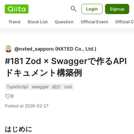
search
Login
Signup
Trend
Stock List
Question
Official Event
Official
@
nxted_sapporo
(
NXTED Co., Ltd.
)
#181 Zod × Swaggerで作るAPI
ドキュメント構築例
TypeScript
swagger
紹介
zod
0
Posted at
2026-02-27
はじめに