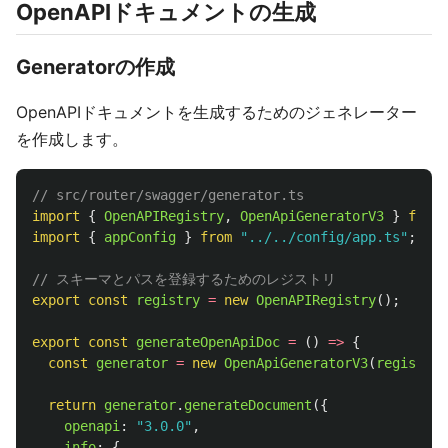
OpenAPIドキュメントの生成
Generatorの作成
OpenAPIドキュメントを生成するためのジェネレーター
を作成します。
// src/router/swagger/generator.ts
import
{
OpenAPIRegistry
,
OpenApiGeneratorV3
}
from
import
{
appConfig
}
from
"
../../config/app.ts
"
;
// スキーマとパスを登録するためのレジストリ
export
const
registry
=
new
OpenAPIRegistry
();
export
const
generateOpenApiDoc
=
()
=>
{
const
generator
=
new
OpenApiGeneratorV3
(
registry
.
return
generator
.
generateDocument
({
openapi
:
"
3.0.0
"
,
info
:
{