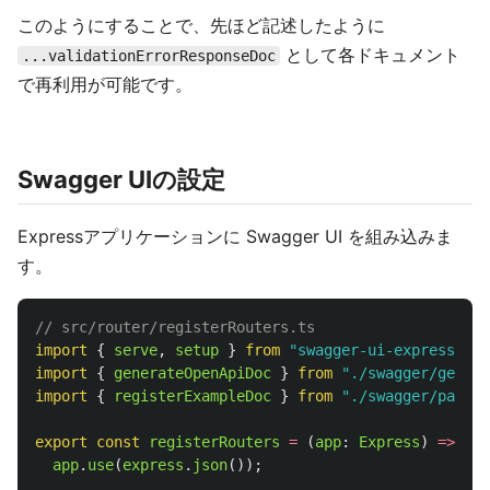
このようにすることで、先ほど記述したように
として各ドキュメント
...validationErrorResponseDoc
で再利用が可能です。
Swagger UIの設定
Expressアプリケーションに Swagger UI を組み込みま
す。
// src/router/registerRouters.ts
import
{
serve
,
setup
}
from
"
swagger-ui-express
"
;
import
{
generateOpenApiDoc
}
from
"
./swagger/genera
import
{
registerExampleDoc
}
from
"
./swagger/path/e
export
const
registerRouters
=
(
app
:
Express
)
=>
{
app
.
use
(
express
.
json
());