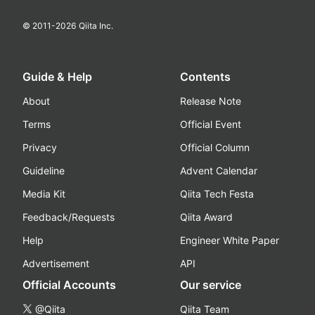
© 2011-
2026
Qiita Inc.
Guide & Help
Contents
About
Release Note
Terms
Official Event
Privacy
Official Column
Guideline
Advent Calendar
Media Kit
Qiita Tech Festa
Feedback/Requests
Qiita Award
Help
Engineer White Paper
Advertisement
API
Official Accounts
Our service
@Qiita
Qiita Team