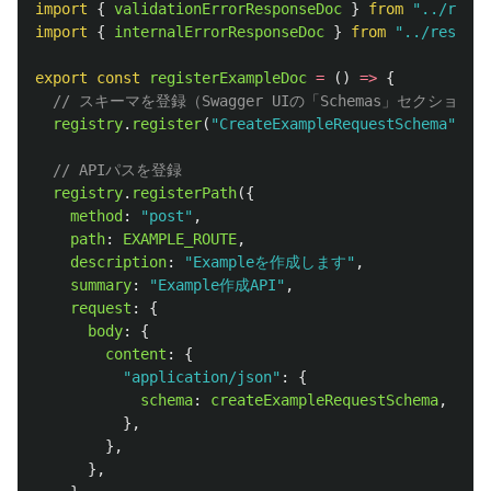
import
{
validationErrorResponseDoc
}
from
"
../respo
import
{
internalErrorResponseDoc
}
from
"
../respons
export
const
registerExampleDoc
=
()
=>
{
// スキーマを登録（Swagger UIの「Schemas」セクショ
registry
.
register
(
"
CreateExampleRequestSchema
"
,
cr
// APIパスを登録
registry
.
registerPath
({
method
:
"
post
"
,
path
:
EXAMPLE_ROUTE
,
description
:
"
Exampleを作成します
"
,
summary
:
"
Example作成API
"
,
request
:
{
body
:
{
content
:
{
"
application/json
"
:
{
schema
:
createExampleRequestSchema
,
},
},
},