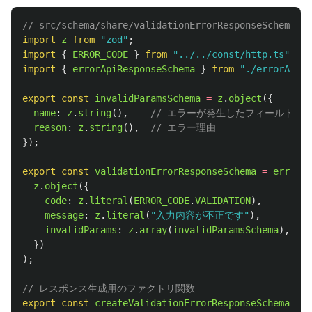
// src/schema/share/validationErrorResponseSchema.ts
import
z
from
"
zod
"
;
import
{
ERROR_CODE
}
from
"
../../const/http.ts
"
;
import
{
errorApiResponseSchema
}
from
"
./errorApiRe
export
const
invalidParamsSchema
=
z
.
object
({
name
:
z
.
string
(),
// エラーが発生したフィールド名
reason
:
z
.
string
(),
// エラー理由
});
export
const
validationErrorResponseSchema
=
errorAp
z
.
object
({
code
:
z
.
literal
(
ERROR_CODE
.
VALIDATION
),
message
:
z
.
literal
(
"
入力内容が不正です
"
),
invalidParams
:
z
.
array
(
invalidParamsSchema
),
})
);
// レスポンス生成用のファクトリ関数
export
const
createValidationErrorResponseSchema
=
(