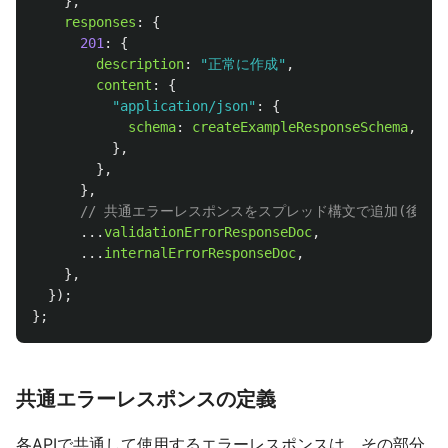
},
responses
:
{
201
:
{
description
:
"
正常に作成
"
,
content
:
{
"
application/json
"
:
{
schema
:
createExampleResponseSchema
,
},
},
},
// 共通エラーレスポンスをスプレッド構文で追加(後記)
...
validationErrorResponseDoc
,
...
internalErrorResponseDoc
,
},
});
};
共通エラーレスポンスの定義
各APIで共通して使用するエラーレスポンスは、その部分