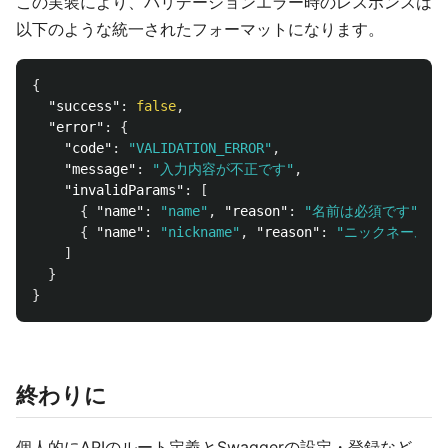
この実装により、バリデーションエラー時のレスポンスは
以下のような統一されたフォーマットになります。
{
"success"
:
false
,
"error"
:
{
"code"
:
"VALIDATION_ERROR"
,
"message"
:
"入力内容が不正です"
,
"invalidParams"
:
[
{
"name"
:
"name"
,
"reason"
:
"名前は必須です"
},
{
"name"
:
"nickname"
,
"reason"
:
"ニックネームは
]
}
}
終わりに
個人的にAPIのルート定義とSwaggerの設定・登録など