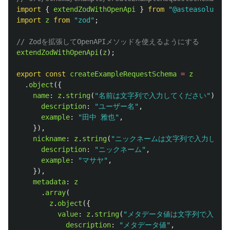
import
{
extendZodWithOpenApi
}
from
"
@asteasolution
import
z
from
"
zod
"
;
// Zodを拡張してOpenAPIメソッドを使えるようにする
extendZodWithOpenApi
(
z
);
export
const
createExampleRequestSchema
=
z
.
object
({
name
:
z
.
string
(
"
名前は文字列で入力してください
"
).
mi
description
:
"
ユーザー名
"
,
example
:
"
田中 雅也
"
,
}),
nickname
:
z
.
string
(
"
ニックネームは文字列で入力してく
description
:
"
ニックネーム
"
,
example
:
"
マサヤ
"
,
}),
metadata
:
z
.
array
(
z
.
object
({
value
:
z
.
string
(
"
メタデータ値は文字列で入力し
description
:
"
メタデータ値
"
,