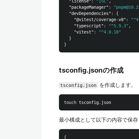
"license"
:
"ISC"
,
"packageManager"
:
"pnpm@10.2
"devDependencies"
:
{
"@vitest/coverage-v8"
:
"^4
"typescript"
:
"^5.9.3"
,
"vitest"
:
"^4.0.18"
}
}
tsconfig.jsonの作成
を作成します。
tsconfig.json
touch 
最小構成として以下の内容で保存
{