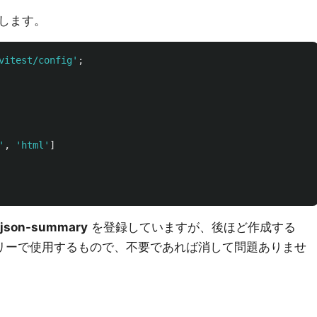
します。
vitest/config
'
;
'
,
'
html
'
]
json-summary
を登録していますが、後ほど作成する
のサマリーで使用するもので、不要であれば消して問題ありませ