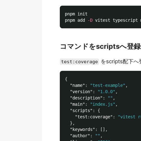
pnpm init

pnpm add 
-D
コマンドをscriptsへ登録
をscripts配
test:coverage
{
"name"
:
"test-example"
,
"version"
:
"1.0.0"
,
"description"
:
""
,
"main"
:
"index.js"
,
"scripts"
:
{
"test:coverage"
:
"vitest r
},
"keywords"
:
[],
"author"
:
""
,