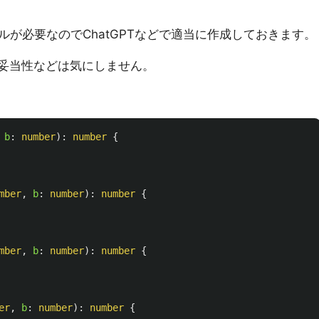
が必要なのでChatGPTなどで適当に作成しておきます。
で妥当性などは気にしません。
b
:
number
):
number
{
mber
,
b
:
number
):
number
{
mber
,
b
:
number
):
number
{
er
,
b
:
number
):
number
{