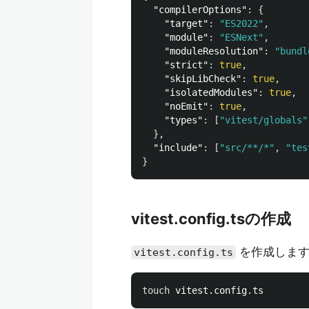
"compilerOptions"
:
{
"target"
:
"ES2022"
,
"module"
:
"ESNext"
,
"moduleResolution"
:
"bundl
"strict"
:
true
,
"skipLibCheck"
:
true
,
"isolatedModules"
:
true
,
"noEmit"
:
true
,
"types"
:
[
"vitest/globals"
},
"include"
:
[
"src/**/*"
,
"tes
}
vitest.config.tsの作成
を作成しま
vitest.config.ts
touch 