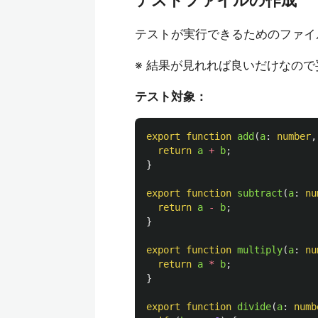
テストファイルの作成
テストが実行できるためのファイル
※ 結果が見れれば良いだけなの
テスト対象：
export
function
add
(
a
:
number
,
return
a
+
b
;
}
export
function
subtract
(
a
:
nu
return
a
-
b
;
}
export
function
multiply
(
a
:
nu
return
a
*
b
;
}
export
function
divide
(
a
:
numb