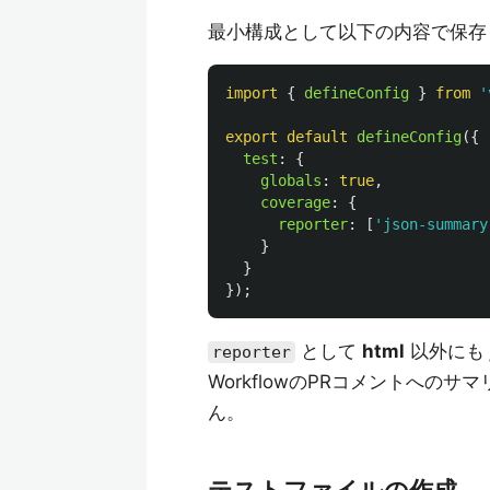
最小構成として以下の内容で保存
import
{
defineConfig
}
from
'
export
default
defineConfig
({
test
:
{
globals
:
true
,
coverage
:
{
reporter
:
[
'
json-summary
}
}
});
として
html
以外にも
reporter
WorkflowのPRコメントへ
ん。