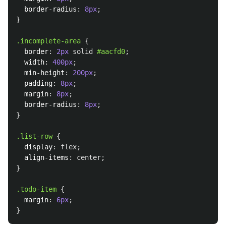
border-radius
:
8px
;
}
.incomplete-area
{
border
:
2px
solid
#aacfd0
;
width
:
400px
;
min-height
:
200px
;
padding
:
8px
;
margin
:
8px
;
border-radius
:
8px
;
}
.list-row
{
display
:
flex
;
align-items
:
center
;
}
.todo-item
{
margin
:
6px
;
}