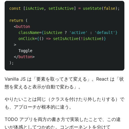
const
[
isActive
,
setIsActive
]
=
useState
(
false
);
return 
(
<
button
className
=
{
isActive
?
'
active
'
:
'
default
'
}
onClick
=
{
()
=>
setIsActive
(
!
isActive
)
}
>
    Toggle

</
button
>
);
Vanilla JS は「要素を取ってきて変える」。React は「状
態を変えると表示が自動で変わる」。
やりたいことは同じ（クラスを付けたり外したりする）で
も、アプローチが根本的に違う。
TODO アプリを両方の書き方で実装したことで、この違
いが体感としてつかめた。コンポーネントを分けて