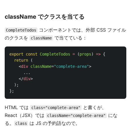
className でクラスを当てる
コンポーネントでは、外部 CSS ファイル
CompleteTodos
のクラスを
で当てている：
className
export
const
CompleteTodos
=
(
props
)
=>
{
return 
(
<
div
className
=
"complete-area"
>
      ...

</
div
>
);
};
HTML では
と書くが、
class="complete-area"
React（JSX）では
にな
className="complete-area"
る。
は JS の予約語なので。
class