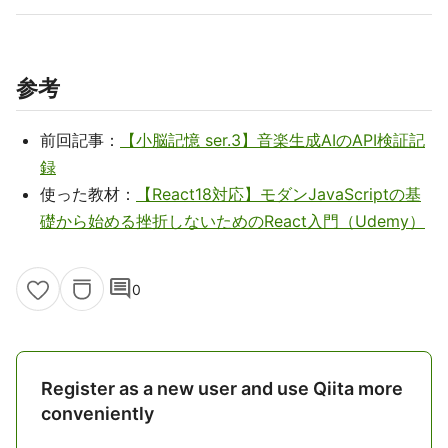
参考
前回記事：
【小脳記憶 ser.3】音楽生成AIのAPI検証記
録
使った教材：
【React18対応】モダンJavaScriptの基
礎から始める挫折しないためのReact入門（Udemy）
comment
0
Register as a new user and use Qiita more
conveniently