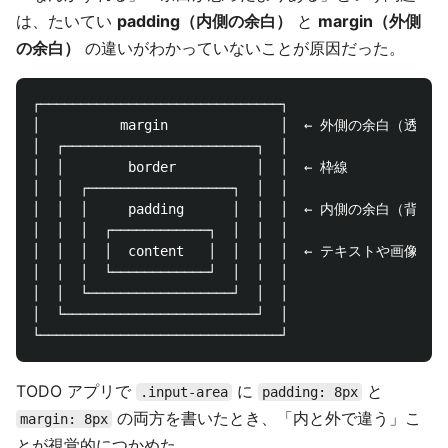
は、たいてい
padding（内側の余白）
と
margin（外側
の余白）
の違いがわかっていないことが原因だった。
┌──────────────────────────────┐

│          margin              │  ← 外側の余白（透明）

│  ┌────────────────────────┐  │

│  │        border          │  │  ← 枠線

│  │  ┌──────────────────┐  │  │

│  │  │     padding      │  │  │  ← 内側の余白（背景
│  │  │  ┌────────────┐  │  │  │

│  │  │  │  content   │  │  │  │  ← テキストや画像

│  │  │  └────────────┘  │  │  │

│  │  └──────────────────┘  │  │

│  └────────────────────────┘  │

TODO アプリで
に
と
.input-area
padding: 8px
の両方を書いたとき、「内と外で違う」こ
margin: 8px
とが視覚的につかめた。