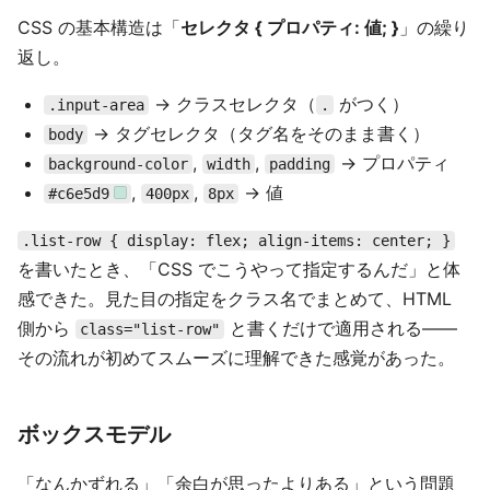
CSS の基本構造は「
セレクタ { プロパティ: 値; }
」の繰り
返し。
→ クラスセレクタ（
がつく）
.input-area
.
→ タグセレクタ（タグ名をそのまま書く）
body
,
,
→ プロパティ
background-color
width
padding
,
,
→ 値
#c6e5d9
400px
8px
.list-row { display: flex; align-items: center; }
を書いたとき、「CSS でこうやって指定するんだ」と体
感できた。見た目の指定をクラス名でまとめて、HTML
側から
と書くだけで適用される——
class="list-row"
その流れが初めてスムーズに理解できた感覚があった。
ボックスモデル
「なんかずれる」「余白が思ったよりある」という問題