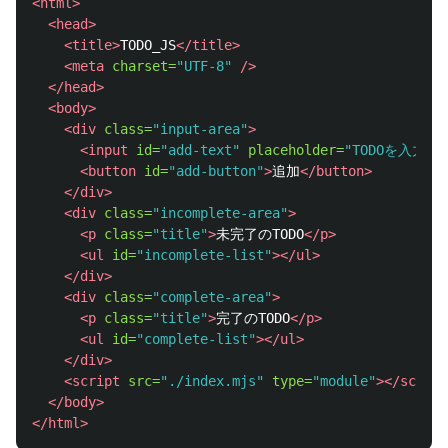
<html>
<head>
<title>
TODO_JS
</title>
<meta
charset=
"UTF-8"
/>
</head>
<body>
<div
class=
"input-area"
>
<input
id=
"add-text"
placeholder=
"TODOを入力"
<button
id=
"add-button"
>
追加
</button>
</div>
<div
class=
"incomplete-area"
>
<p
class=
"title"
>
未完了のTODO
</p>
<ul
id=
"incomplete-list"
></ul>
</div>
<div
class=
"complete-area"
>
<p
class=
"title"
>
完了のTODO
</p>
<ul
id=
"complete-list"
></ul>
</div>
<script 
src=
"./index.mjs"
type=
"module"
></script
</body>
</html>