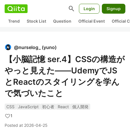
search
Login
Signup
Trend
Stock List
Question
Official Event
Official
@
nurselog_
(
yuno
)
【小脳記憶 ser.4】CSSの構造が
やっと見えた——UdemyでJS
とReactのスタイリングを学ん
で気づいたこと
CSS
JavaScript
初心者
React
個人開発
1
Posted at
2026-04-25