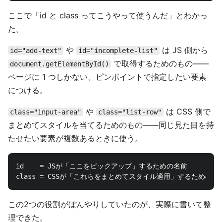
ここで「id と class ってこうやって使うんだ」とわかっ
た。
や
は JS 側から
id="add-text"
id="incomplete-list"
で取得するためのもの——
document.getElementById()
ページに 1 つしかない、ピンポイントで指定したい要素
につける。
や
は CSS 側で
class="input-area"
class="list-row"
まとめてスタイルを当てるためのもの——同じ見た目を持
たせたい要素が複数あるときに使う。
id    = JSが「ここをピックアップ」するための名前

この2つの役割がぼんやりしていたのが、実際に書いて整
理できた。