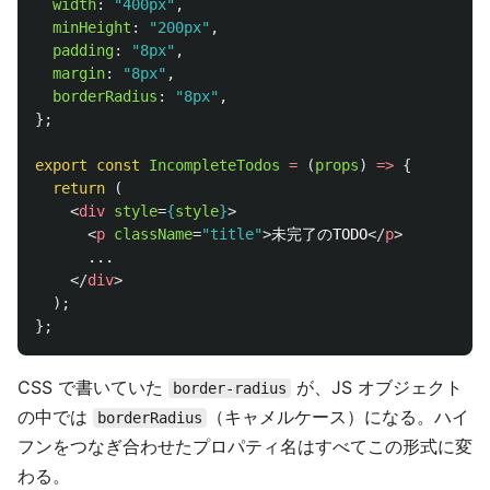
width
:
"
400px
"
,
minHeight
:
"
200px
"
,
padding
:
"
8px
"
,
margin
:
"
8px
"
,
borderRadius
:
"
8px
"
,
};
export
const
IncompleteTodos
=
(
props
)
=>
{
return 
(
<
div
style
=
{
style
}
>
<
p
className
=
"title"
>
未完了のTODO
</
p
>
      ...

</
div
>
);
};
CSS で書いていた
が、JS オブジェクト
border-radius
の中では
（キャメルケース）になる。ハイ
borderRadius
フンをつなぎ合わせたプロパティ名はすべてこの形式に変
わる。