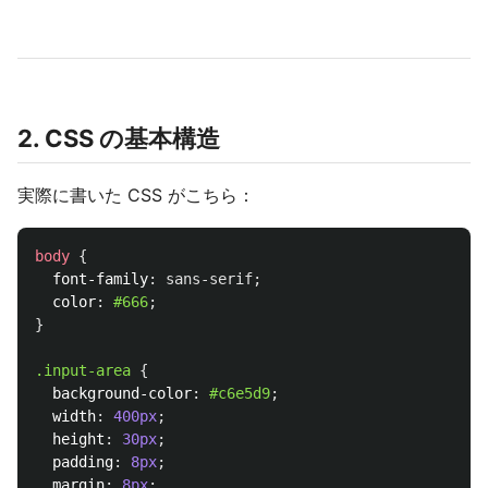
2. CSS の基本構造
実際に書いた CSS がこちら：
body
{
font-family
:
sans-serif
;
color
:
#666
;
}
.input-area
{
background-color
:
#c6e5d9
;
width
:
400px
;
height
:
30px
;
padding
:
8px
;
margin
:
8px
;