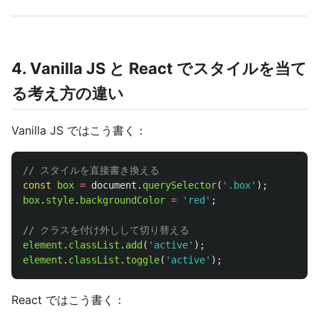
4. Vanilla JS と React でスタイルを当て
る考え方の違い
Vanilla JS ではこう書く：
// スタイルを直接書き換える
const
box
=
document
.
querySelector
(
'
.box
'
);
box
.
style
.
backgroundColor
=
'
red
'
;
// クラスを付け外しして切り替える
element
.
classList
.
add
(
'
active
'
);
element
.
classList
.
toggle
(
'
active
'
);
React ではこう書く：