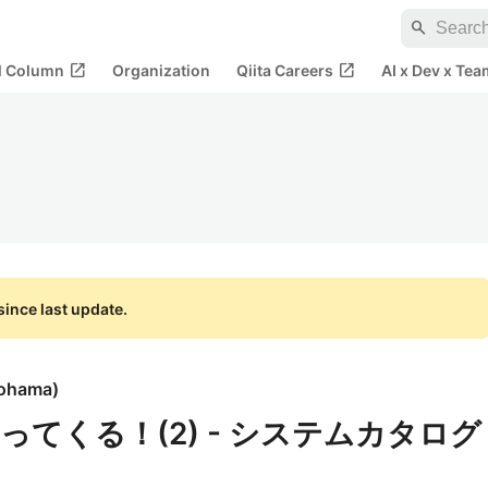
search
open_in_new
open_in_new
al Column
Organization
Qiita Careers
AI x Dev x Tea
ince last update.
kohama
)
3がやってくる！(2) - システムカタログ