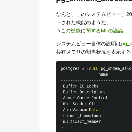
なんと、このシステムビュー、2
トされた機能のようだ。
→
この機能に関するMLの議論
システムビュー自体の説明は
pg_s
共有メモリの割当状況を表示する
postgres
=#
TABLE
pg_shmem_allo
name
------------------------------
Buffer
IO
Locks
Buffer
Descriptors
Async
Queue
Control
Wal
Sender
Ctl
AutoVacuum
Data
commit_timestamp
multixact_member
・・・