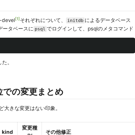
1
-devel
それぞれについて、
によるデータベース
initdb
データベースに
でログインして、psqlのメタコマンド
psql
した。
位での変更まとめ
ときほど大きな変更はない印象。
変更種
kind
その他修正