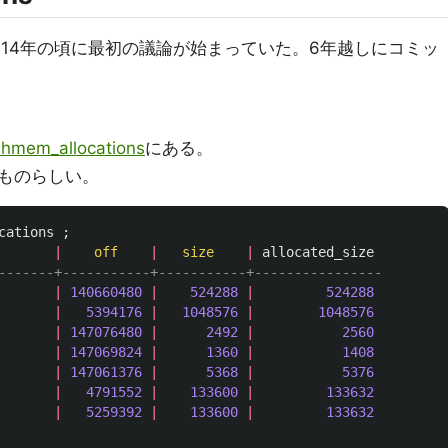
014年の頃に最初の議論が始まっていた。6年越しにコミッ
hmem_allocations
にある。
ものらしい。
cations
;
|
off
|
size
|
allocated_size
-------+-----------+-----------+----------------
|
140660480
|
524288
|
524288
|
5394176
|
1048576
|
1048576
|
147076480
|
2492
|
2560
|
147069824
|
1360
|
1408
|
147061376
|
5368
|
5376
|
4791552
|
133600
|
133632
|
5259392
|
133600
|
133632