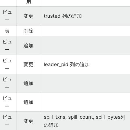
別
ビュ
変更
trusted 列の追加
ー
表
削除
ビュ
追加
ー
ビュ
変更
leader_pid 列の追加
ー
ビュ
追加
ー
ビュ
追加
ー
ビュ
spill_txns, spill_count, spill_bytes列
変更
ー
の追加