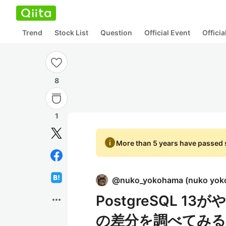
Trend
Stock List
Question
Official Event
Offici
8
1
info
More than 5 years have passed s
@
nuko_yokohama
(
nuko yo
PostgreSQL 1
more_horiz
の差分を調べてみる