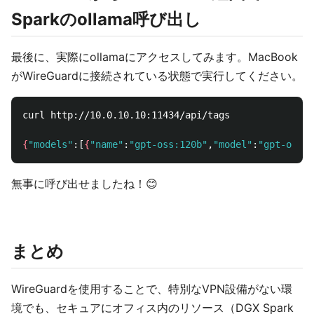
Sparkのollama呼び出し
最後に、実際にollamaにアクセスしてみます。MacBook
がWireGuardに接続されている状態で実行してください。
curl http://10.0.10.10:11434/api/tags

{
"models"
:[
{
"name"
:
"gpt-oss:120b"
,
"model"
:
"gpt-oss:1
無事に呼び出せましたね！😊
まとめ
WireGuardを使用することで、特別なVPN設備がない環
境でも、セキュアにオフィス内のリソース（DGX Spark