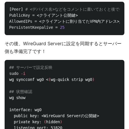
[
Peer
] 
PublicKey
AllowedIPs
 = <クライアントに割り当てた
VPN
内アドレス>/
32
PersistentKeepalive
 = 
25
その後、WireGuard Serverに設定を同期するとサーバー
側も準備完了です！
## サーバーで設定反映
sudo
-i
wg syncconf wg0 <
(
wg-quick strip wg0
)
## 状態確認
wg show

interface: wg0

  public key: <WireGuard Serverの公開鍵>

  private key: 
(
hidden
)
  listening port: 51820
