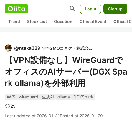
search
Login
Signup
Trend
Stock List
Question
Official Event
Official
@
ntaka329
in
GMOコネクト株式会社
【VPN設備なし】WireGuardで
オフィスのAIサーバー(DGX Spa
rk ollama)を外部利用
AWS
wireguard
生成AI
ollama
DGXSpark
29
Last updated at
2026-01-31
Posted at
2026-01-29