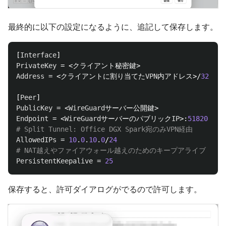
最終的に以下の設定になるように、追記して保存します。
[
Interface
PrivateKey
Address
 = <クライアントに割り当てた
VPN
内アドレス>/
32
[
Peer
PublicKey
 = <
WireGuard
Endpoint
 = <
WireGuard
サーバーのパブリック
IP
>:
51820
AllowedIPs
 = 
10
.
0
.
10
.
0
/
24
PersistentKeepalive
 = 
25
保存すると、許可ダイアログがでるので許可します。