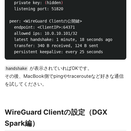
  private key: 
(
hidden
)
  listening port: 51820

peer: <WireGuard Clientの公開鍵>

  endpoint: <ClientIP>:64371

  allowed ips: 10.0.10.101/32

  latest handshake: 1 minute, 18 seconds ago

  transfer: 340 B received, 124 B sent

が表示されていればOKです。
handshake
その後、MacBook側でpingやtracerouteなど好きな通信
を試してください。
WireGuard Clientの設定（DGX
Spark編）