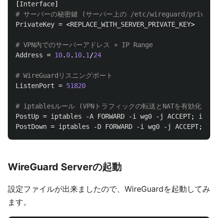
[
Interface
PrivateKey
 = <
REPLACE_WITH_SERVER_PRIVATE_KEY
>

Address
 = 
10
.
0
.
10
.
1
/
24
ListenPort
 = 
51820
PostUp
 = 
iptables
 -
A
FORWARD
 -
i
wg0
 -
j
ACCEPT
; 
iptab
PostDown
 = 
iptables
 -
D
FORWARD
 -
i
wg0
 -
j
ACCEPT
; 
ipt
WireGuard Serverの起動
設定ファイルが出来ましたので、WireGuardを起動してみ
ます。