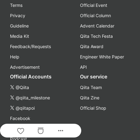
Terms
Official Event
Privacy
Official Column
Guideline
Advent Calendar
Media Kit
Qiita Tech Festa
Feedback/Requests
Qiita Award
Help
Engineer White Paper
Advertisement
API
Official Accounts
Our service
@Qiita
Qiita Team
@qiita_milestone
Qiita Zine
@qiitapoi
Official Shop
Facebook
YouTube
more_horiz
Podcast