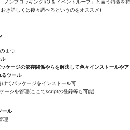
ノンブロッキングI/O & イベントループ」と言う特徴を
ておき詳しくは後々調べるというのをオススメ)
ル
ムの１つ
ール
sのパッケージの依存関係やらを解決して色々インストールやア
れるツール
ごとに分けてパッケージをインストール可
tのパッケージを管理(ここでscriptの登録等も可能)
ツール
で管理