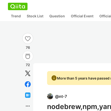
Trend
Stock List
Question
Official Event
Offici
76
72
info
More than 5 years have passed s
@
nt-7
nodebrew,npm,
more_horiz