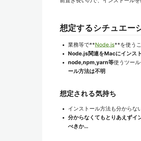
前置き長いので、インストールを
想定するシチュエー
業務等で**
Node.js
**を使う
Node.js関連をMacにインス
node,npm,yarn等
使うツール
ール方法は不明
想定される気持ち
インストール方法も分からな
分からなくてもとりあえずイ
べきか…