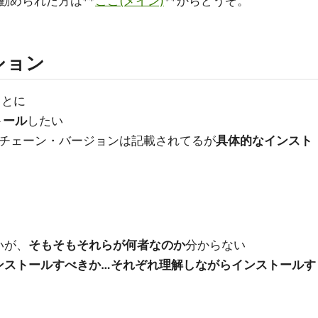
勧められた方は**
ここ(メイン)
**からどうぞ。
ション
ことに
トール
したい
チェーン・バージョンは記載されてるが
具体的なインスト
いが、
そもそもそれらが何者なのか
分からない
ンストールすべきか…それぞれ理解しながらインストールす