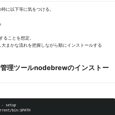
つ時に以下等に気をつける。
る
ルすることを想定。
し大まかな流れを把握しながら順にインストールする
ョン管理ツール
nodebrew
のインストー
- setup

rrent/bin:$PATH
