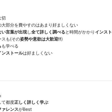
大切
の大部分を費やすのはあまり好ましくない
ない言葉が出現
し
全て詳しく調べる
と時間がかかり
インスト
ースも(その
姿勢や意欲は大歓迎!!
)
ら
も学べる
インストール
は好ましくない
る
して都度
正しく詳しく学ぶ
ファレンス
がBest