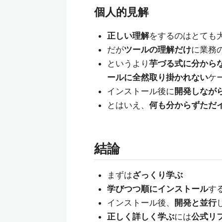
個人的見解
正しい理解
をするのはとても
だが
ツールの理解だけ
に業務
というより
芋づる式に分から
ールに全然取り掛かれない
ケ
インストール後に
開発しなが
とはいえ、
何も分からずただ
結論
まずは
ざっくり学ぶ
学びつつ順にインストール
す
インストール後、
開発と並行
正しく詳しく学ぶ
には
公式リ