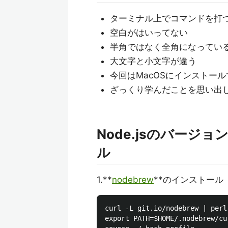
ターミナル上でコマンドを打
空白がはいってない
半角ではなく全角になってい
大文字と小文字が違う
今回はMacOSにインストー
ざっくり学んだことを思い出
Node.jsのバージ
ル
1.**
nodebrew
**のインストール
curl -L git.io/nodebrew | perl 
export PATH=$HOME/.nodebrew/cu