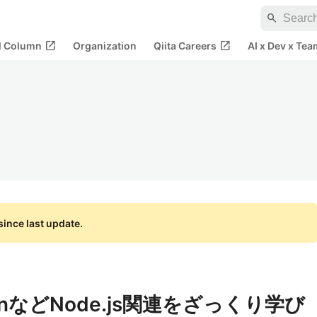
search
open_in_new
open_in_new
al Column
Organization
Qiita Careers
AI x Dev x Tea
ince last update.
yarnなどNode.js関連をざっくり学び