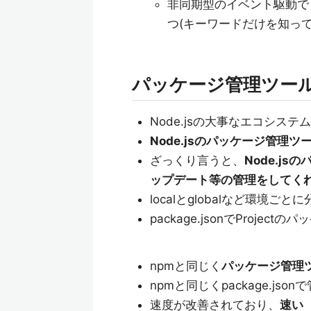
非同期型のイベント駆動で「
つ(キーワードだけを知っ
パッケージ管理ツー
Node.jsの大事なエコシステ
Node.jsのパッケージ管理ツ
ざっくり言うと、
Node.j
ップデート等の管理をしてく
localとglobalなど環境
package.jsonでProjec
npmと同じく
パッケージ管理
npmと同じくpackage.json
速度が改善されており、
速い