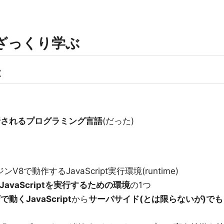
をざっくり学ぶ
t
行されるプログラミング言語
(だった)
ンジンV8で動作するJavaScript実行環境(runtime)
JavaScriptを実行するための環境
の1つ
動くJavaScript
から
サーバサイド(とは限らないが)でも