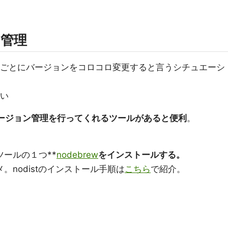
ン管理
、開発ごとにバージョンをコロコロ変更すると言うシチュエーシ
しい
sのバージョン管理を行ってくれるツールがあると便利
。
ツールの１つ**
nodebrew
をインストールする。
メ。nodistのインストール手順は
こちら
で紹介。