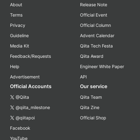
About
Release Note
Terms
Official Event
Privacy
Official Column
Guideline
Advent Calendar
Media Kit
Qiita Tech Festa
Feedback/Requests
Qiita Award
Help
Engineer White Paper
Advertisement
API
Official Accounts
Our service
@Qiita
Qiita Team
@qiita_milestone
Qiita Zine
@qiitapoi
Official Shop
Facebook
YouTube