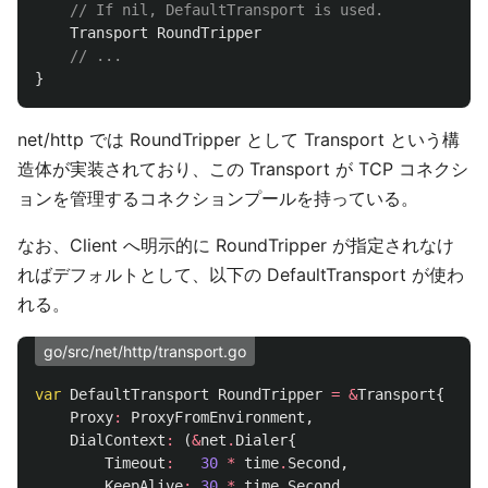
// If nil, DefaultTransport is used.
Transport
RoundTripper
// ...
}
net/http では RoundTripper として Transport という構
造体が実装されており、この Transport が TCP コネクシ
ョンを管理するコネクションプールを持っている。
なお、Client へ明示的に RoundTripper が指定されなけ
ればデフォルトとして、以下の DefaultTransport が使わ
れる。
go/src/net/http/transport.go
var
DefaultTransport
RoundTripper
=
&
Transport
{
Proxy
:
ProxyFromEnvironment
,
DialContext
:
(
&
net
.
Dialer
{
Timeout
:
30
*
time
.
Second
,
KeepAlive
:
30
*
time
.
Second
,