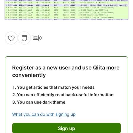
comment
0
Register as a new user and use Qiita more
conveniently
You get articles that match your needs
You can efficiently read back useful information
You can use dark theme
What you can do with signing up
Sign up