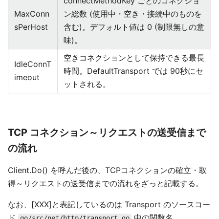
connectMethodKey ごとのコネクショ
MaxConn
ン総数 (使用中・空き・接続中のものを
sPerHost
含む)。デフォルト値は 0 (制限無しの意
味)。
空きコネクションとして保持できる最長
IdleConnT
時間。DefaultTransport では 90秒にセ
imeout
ットされる。
TCP コネクション～リクエストの送受信まで
の流れ
Client.Do() を呼んだ後の、TCPコネクションの確立・取
得～リクエストの送受信までの流れをざっと記載する。
なお、[XXX]と表記しているのは Transport のソースコー
ド
中の関数名。
go/src/net/http/transport.go