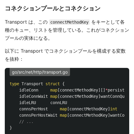
コネクションプールとコネクション
Transport は、この
をキーとして各
connectMethodKey
種のキュー、リストを管理している。これがコネクション
プールの実体になる。
以下に Transport でコネクションプールを構成する変数
を抜粋：
go/src/net/http/transport.go
type
Transport
struct
{
idleConn
map
[
connectMethodKey
][]
*
persistConn
idleConnWait
map
[
connectMethodKey
]
wantConnQueue
idleLRU
connLRU
connsPerHost
map
[
connectMethodKey
]
int
connsPerHostWait
map
[
connectMethodKey
]
wantConnQu
// ...
}