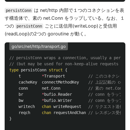
は net/http 内部で１つのコネクションを表
persistConn
す構造体で、素の net.Conn をラップしている。なお、１
つの
ごとに送信用(writeLoop)と受信用
persistConn
(readLoop)の2つの goroutine が動く。
go/src/net/http/transport.go
// persistConn wraps a connection, usually a persist
// (but may be used for non-keep-alive requests as w
type
persistConn
struct
{
t
*
Transport
// このコネクションの管
cacheKey
connectMethodKey
// 上記記載の connec
conn
net
.
Conn
// 素の net.Conn
br
*
bufio
.
Reader
// conn をラップ
bw
*
bufio
.
Writer
// conn をラップ
writech
chan
writeRequest
// リクエスト送信チ
reqch
chan
requestAndChan
// レスポンス受信方法
}