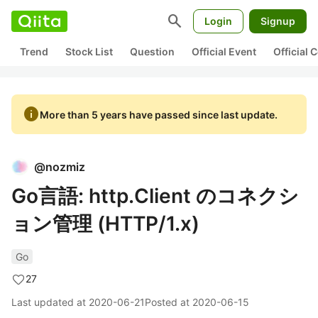
search
Login
Signup
Trend
Stock List
Question
Official Event
Official
info
More than 5 years have passed since last update.
@
nozmiz
Go言語: http.Client のコネクシ
ョン管理 (HTTP/1.x)
Go
27
Last updated at
2020-06-21
Posted at
2020-06-15