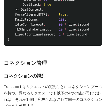
DualStack
:
true
,
})
.
DialContext
,
ForceAttemptHTTP2
:
true
,
MaxIdleConns
:
100
,
IdleConnTimeout
:
90
*
time
.
Second
,
TLSHandshakeTimeout
:
10
*
time
.
Second
,
ExpectContinueTimeout
:
1
*
time
.
Second
,
}
コネクション管理
コネクションの識別
Transport はリクエストの宛先ごとにコネクションプール
を持つ。異なるリクエストでも以下の4つの値が同じであ
れば、それぞれ同じ宛先とみなされて同一のコネクション
プールを使用する。