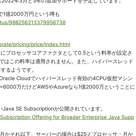
は2022年3月と3年の追加サポートを予定しています。
1億2000万円という噂も
status/988256213379956738
rate/pricing/price/index.html
こにプロセッサコアファクタとして0.5という料率が設定さ
WSではこの料率は適用されません。また、ハイパースレッド
算するようです。
acle Cloudでハイパースレッド有効の4CPU仮想マシン
0万=6000万だけどAWSやAzureなら1億2000万ということに
ava SE Subscriptionが公開されています。
ubscription Offering for Broader Enterprise Java Supp
月かそれ以下、サーバーの場合は$25
プロセッサ・月か
/