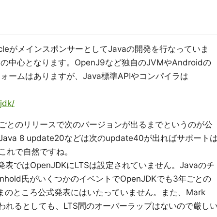
acleがメインスポンサーとしてJavaの開発を行なっていま
中心となります。OpenJ9など独自のJVMやAndroidの
ォームはありますが、Java標準APIやコンパイラは
。
jdk/
ごとのリリースで次のバージョンが出るまでというのが公
a 8 update20などは次のupdate40が出ればサポート
これで自然ですね。
の発表ではOpenJDKにLTSは設定されていません。Javaのチ
inhold氏がいくつかのイベントでOpenJDKでも3年ごとの
まのところ公式発表にはいたっていません。また、Mark
Sが行われるとしても、LTS間のオーバーラップはないので厳し