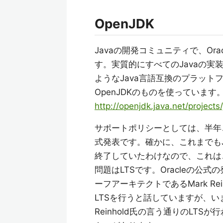
OpenJDK
Javaの開発コミュニティで、Or
す。実質的にすべてのJavaの実装の
ようなJava言語互換のプラットフ
OpenJDKのものを使っています
http://openjdk.java.net/projects/
サポートポリシーとしては、半年
式発表です。確かに、これまでもJav
終了していたわけなので、これは
問題はLTSです。Oracleの公式
ーフアーキテクトであるMark Re
LTSを行うと話していますが、い
Reinhold氏の言う通りのLT