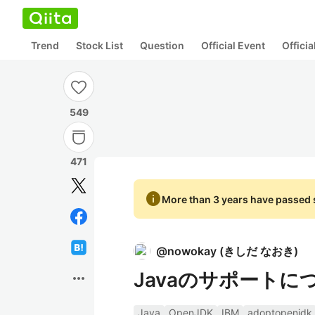
Trend
Stock List
Question
Official Event
Offici
549
471
info
More than 3 years have passed s
@
nowokay
(
きしだ なおき
)
Javaのサポートに
more_horiz
Java
OpenJDK
IBM
adoptopenjdk