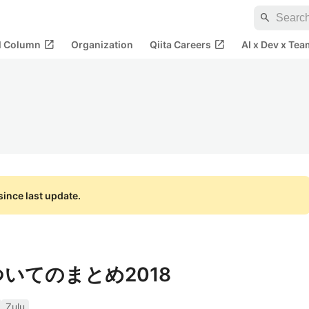
search
open_in_new
open_in_new
al Column
Organization
Qiita Careers
AI x Dev x Tea
ince last update.
ついてのまとめ2018
Zulu