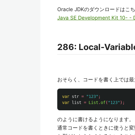
Oracle JDKのダウンロードはこ
Java SE Development Kit 10- -
286: Local-Variabl
おそらく、コードを書く上では最
var
str
=
"123"
;
var
list
=
List
.
of
(
"123"
);
のように書けるようになります。
通常コードを書くときに使うと変