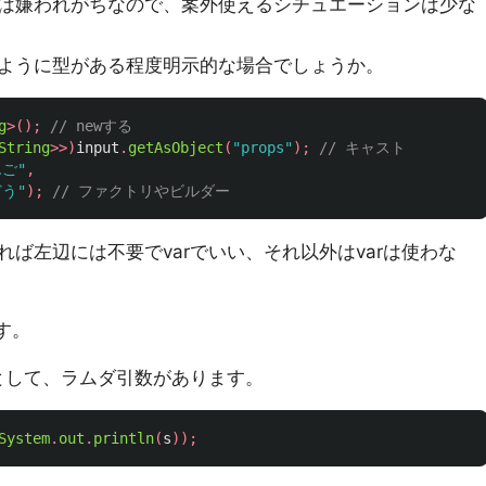
は嫌われがちなので、案外使えるシチュエーションは少な
ように型がある程度明示的な場合でしょうか。
g
>();
// newする
String
>>)
input
.
getAsObject
(
"props"
);
// キャスト
んご"
,
どう"
);
// ファクトリやビルダー
ば左辺には不要でvarでいい、それ以外はvarは使わな
す。
ろとして、ラムダ引数があります。
System
.
out
.
println
(
s
));