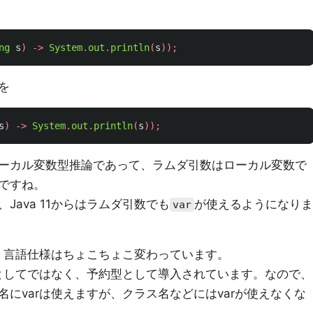
ng
s
)
->
System
.
out
.
println
(
s
));
を
s
)
->
System
.
out
.
println
(
s
));
ーカル変数型推論であって、ラムダ引数はローカル変数で
ですね。
Java 11からはラムダ引数でも
が使えるようになりま
var
て、言語仕様はちょこちょこ変わっています。
語としてではなく、予約型として導入されています。なので、
にvarは使えますが、クラス名などにはvarが使えなくな