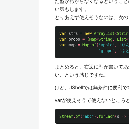
た型がわからなくなるということ
い気もします。
とりあえず使えそうなのは、次の
var
strs
=
new
ArrayList
<
Strin
var
props
=
(
Map
<
String
,
List
<
var
map
=
Map
.
of
(
"apple"
,
"り
"grape"
,
"ぶ
まとめると、右辺に型が書いてあれ
い、という感じですね。
けど、JShellでは無条件に便利で
varが使えそうで使えないとこ
Stream
.
of
(
"abc"
).
forEach
(
s
->