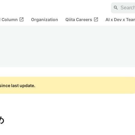
search
open_in_new
open_in_new
al Column
Organization
Qiita Careers
AI x Dev x Tea
ince last update.
め