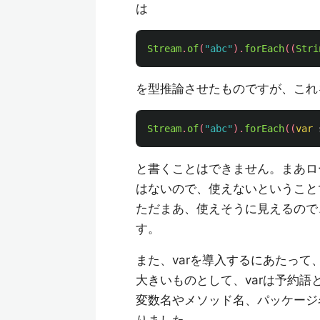
は
Stream
.
of
(
"abc"
).
forEach
((
Stri
を型推論させたものですが、これ
Stream
.
of
(
"abc"
).
forEach
((
var
と書くことはできません。まあロ
はないので、使えないということ
ただまあ、使えそうに見えるので、
す。
また、varを導入するにあたっ
大きいものとして、varは予約
変数名やメソッド名、パッケージ名