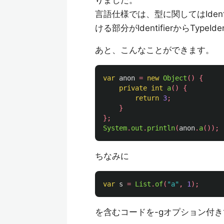
りました。
言語仕様では、型に関してはIdentif
ける部分がIdentifierからTypeI
あと、こんなことができます。
var
anon
=
new
Object
()
{
private
int
a
()
{
return
3
;
}
};
System
.
out
.
println
(
anon
.
a
());
ちなみに
var
s
=
List
.
of
(
"a"
,
1
);
を含むコードを-gオプション付きでコ