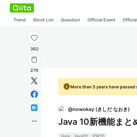
Trend
Stock List
Question
Official Event
Offici
362
279
info
More than 5 years have passed s
@
nowokay
(
きしだ なおき
)
Java 10新機能まと
more_horiz
Java
Java10
JDK10