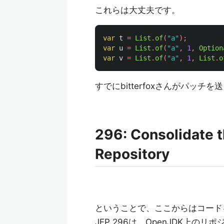
これらは大丈夫です。
var
t
=
List
.
of
(
"a"
);
var
u
=
List
.
of
(
"a"
,
1
,
Option
var
v
=
List
.
of
(
"a"
,
1
,
List
.
o
すでにbitterfoxさんがパッチ
296: Consolidate t
Repository
ということで、ここからはコード
JEP 296は、OpenJDK上