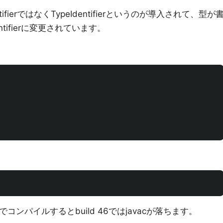
ierではなくTypeIdentifierというのが導入されて、型が
dentifierに変更されています。
ンパイルするとbuild 46ではjavacが落ちます。