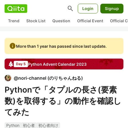
search
Login
Signup
Trend
Stock List
Question
Official Event
Official
info
More than 1 year has passed since last update.
Python
Advent Calendar
2023
Day 5
@
nori-channel
(
のりちゃんねる
)
Pythonで「タプルの長さ(要素
数)を取得する」の動作を確認し
てみた
Python
初心者
初心者向け