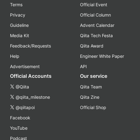
Terms
Official Event
Privacy
Official Column
Guideline
Advent Calendar
Media Kit
Qiita Tech Festa
Feedback/Requests
Qiita Award
Help
Engineer White Paper
Advertisement
API
Official Accounts
Our service
@Qiita
Qiita Team
@qiita_milestone
Qiita Zine
@qiitapoi
Official Shop
Facebook
YouTube
Podcast