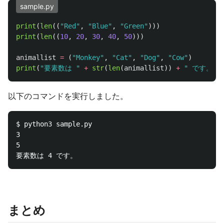
sample.py
print
(
len
((
"
Red
"
,
"
Blue
"
,
"
Green
"
)))
print
(
len
((
10
,
20
,
30
,
40
,
50
)))
animallist
=
(
"
Monkey
"
,
"
Cat
"
,
"
Dog
"
,
"
Cow
"
)
print
(
"
要素数は 
"
+
str
(
len
(
animallist
))
+
"
 です。
"
)
以下のコマンドを実行しました。
$ python3 sample.py 

3

5

まとめ