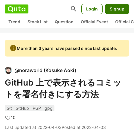
search
Login
Signup
Trend
Stock List
Question
Official Event
Official
info
More than 3 years have passed since last update.
@
noraworld
(
Kosuke Aoki
)
GitHub 上で表示されるコミッ
トを署名付きにする方法
Git
GitHub
PGP
gpg
10
Last updated at
2022-04-03
Posted at
2022-04-03