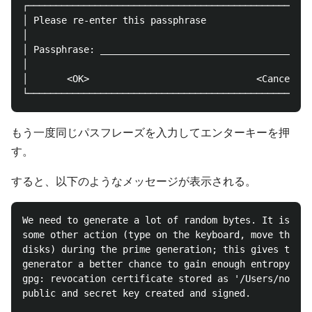
┌───────────────────────────────────────────────────
│ Please re-enter this passphrase                   
│                                                   
│ Passphrase: ______________________________________
│                                                   
│       <OK>                              <Cancel>  
もう一度同じパスフレーズを入力してエンターキーを押
す。
すると、以下のようなメッセージが表示される。
We need to generate a lot of random bytes. It is a g
some other action (type on the keyboard, move the mo
disks) during the prime generation; this gives the r
generator a better chance to gain enough entropy.

gpg: revocation certificate stored as '/Users/norawo
public and secret key created and signed.
