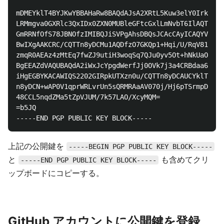
mDMEYklT4BYJKwYBBAHaRw8BAQdAJsA2XRtL5Kuw3elY0Irk/Haf
LRMmgva0GXRlc3QxIDx0ZXN0MUBleGFtcGxlLmNvbT6IlAQTFgoA
GmRRNfOfS78JBNOfzIMIBQJiSVPgAhsDBQsJCAcCAyICAQYVCgkI
BwIXgAAKCRC/CQTTn8yDCMu1AQDfzO7GKQp1+Hqi/U/RqV81Q9vg
zmqR0AEAz4zMtEq7fwZJ9utiH3woqSq7QJu0yv5Ot+hNkUaO7QS4
BgEEAZdVAQUBAQdA2iWxJcYpgdWerfJj0OVk7j3a4CRBdaa66NAo
iHgEGBYKACAWIQS2202GIRpkUTXzn0u/CQTTn8yDCAUCYklT4AIb
n8yDCN+wAP0V1qprWRLvrUn5sQRMRAaAV070j/Hj6pTSrmpDi4qB
48CCL5nqdZMa5tZpVJUM/7k57LAO/XcyMQM=

=b5JQ

上記の公開鍵を
-----BEGIN PGP PUBLIC KEY BLOCK-----
と
も含めてクリ
-----END PGP PUBLIC KEY BLOCK-----
ップボードにコピーする。
GitHub アカウントに公開鍵を登録