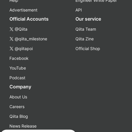
Help
Engineer White Paper
Advertisement
API
Official Accounts
Our service
@Qiita
Qiita Team
@qiita_milestone
Qiita Zine
@qiitapoi
Official Shop
Facebook
YouTube
Podcast
Company
About Us
Careers
Qiita Blog
News Release