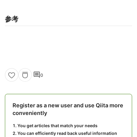
参考
comment
0
Register as a new user and use Qiita more
conveniently
You get articles that match your needs
You can efficiently read back useful information