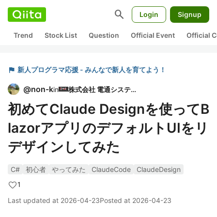
search
Login
Signup
Trend
Stock List
Question
Official Event
Official
flag
新人プログラマ応援 - みんなで新人を育てよう！
@
non-k
in
株式会社 電通システム
初めてClaude Designを使ってB
lazorアプリのデフォルトUIをリ
デザインしてみた
C#
初心者
やってみた
ClaudeCode
ClaudeDesign
1
Last updated at
2026-04-23
Posted at
2026-04-23