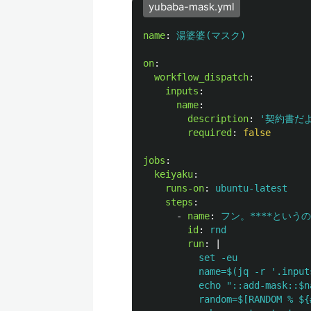
yubaba-mask.yml
name
:
湯婆婆(マスク)
on
:
workflow_dispatch
:
inputs
:
name
:
description
:
'
契約書だ
required
:
false
jobs
:
keiyaku
:
runs-on
:
ubuntu-latest
steps
:
-
name
:
フン。****という
id
:
rnd
run
:
|
set -eu
name=$(jq -r '.input
echo "::add-mask::$n
random=$[RANDOM % ${