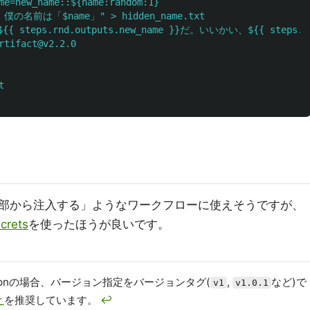
me=new_name::${name:random:1}
の名前は「$name」" > hidden_name.txt
steps.rnd.outputs.new_name }}だ。いいかい、${{ steps.rn
rtifact@v2.2.0
t
部から注入する」ようなワークフローに使えそうですが、
crets
を使ったほうが良いです。
tionの場合、バージョン指定をバージョンタグ(
,
など)で
v1
v1.0.1
と
を推奨しています。
↩