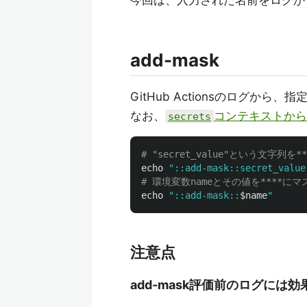
今回は、入力された名前をログか
add-mask
GitHub Actionsのログから、
なお、
コンテキストから
secrets
# "secret_value"という文字列を
echo
"::add-mask::secret_value
# 環境変数nameとその値を****に
echo
"::add-mask::
$name
"
注意点
add-mask評価前のログには