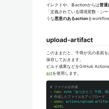
イレクトや、各actionからは
普通
「定義されている環境変数・シー
うな
悪意のあるaction
をwork
upload-artifact
このままだと、千尋が元の名前を
保存しておきます。
ビルド成果などをGitHub Act
act
を使用します。
# ファイルを作成
-
run
:
echo "ありがとう 千尋。僕の名
# 作成したファイルをアップロード
-
uses
:
actions/upload-artifac
with
: