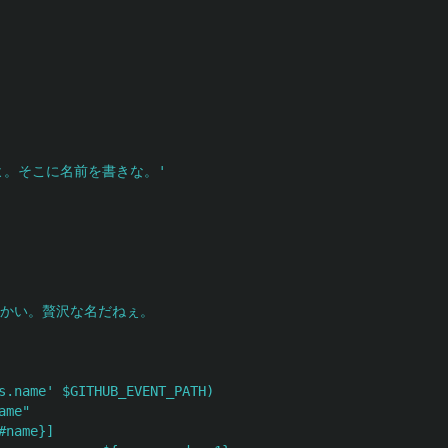
よ。そこに名前を書きな。'
のかい。贅沢な名だねぇ。
s.name' $GITHUB_EVENT_PATH)
ame"
#name}]