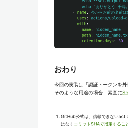
echo ::set-output na
echo "ありがとう 千尋。僕
-
name
:
今からお前の名前は${{ 
uses
:
actions/upload-a
with
:
name
:
hidden_name
path
:
hidden_name.tx
retention-days
:
30
おわり
今回の実装は「認証トークンを外
そのような用途の場合、素直に
Se
GitHub公式は、信頼できないac
はなく
コミットSHAで指定するこ