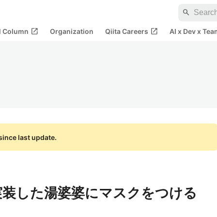
search
open_in_new
open_in_new
al Column
Organization
Qiita Careers
AI x Dev x Tea
ince last update.
onsで実装した湯婆婆にマスクをつける