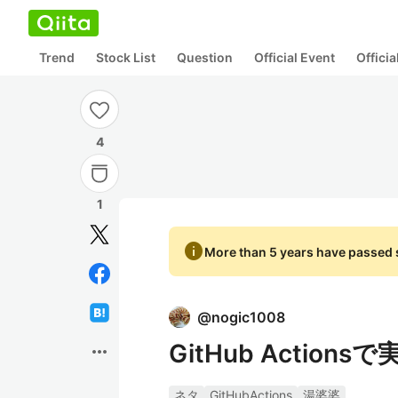
Trend
Stock List
Question
Official Event
Offici
4
1
info
More than 5 years have passed s
@
nogic1008
GitHub Acti
more_horiz
ネタ
GitHubActions
湯婆婆