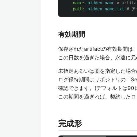
name
:
hidden_name
# arti
path
:
hidden_name.txt
# 
有効期間
保存されたartifactの有効期間は
この日数を過ぎた場合、永遠に元
未指定あるいは
を指定した場合
0
ログ保持期間はリポジトリの「Settings」
確認できます。(デフォルトは90日
この期間を過ぎれば、契約したロ
完成形