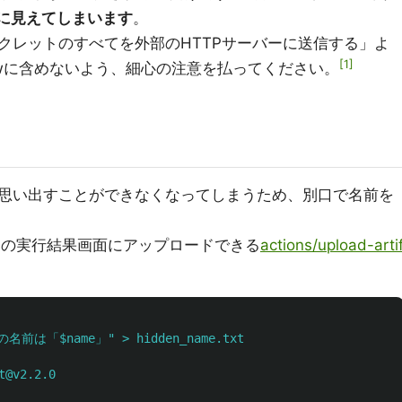
に見えてしまいます
。
クレットのすべてを外部のHTTPサーバーに送信する」よ
1
flowに含めないよう、細心の注意を払ってください。
思い出すことができなくなってしまうため、別口で名前を
ionsの実行結果画面にアップロードできる
actions/upload-arti
前は「$name」" > hidden_name.txt
t@v2.2.0