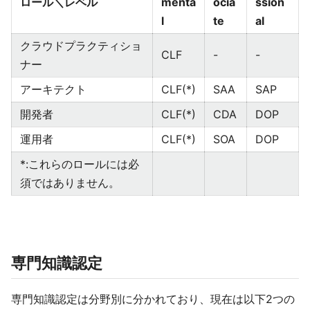
ロール＼レベル
menta
ocia
ssion
l
te
al
クラウドプラクティショ
CLF
-
-
ナー
アーキテクト
CLF(*)
SAA
SAP
開発者
CLF(*)
CDA
DOP
運用者
CLF(*)
SOA
DOP
*:これらのロールには必
須ではありません。
専門知識認定
専門知識認定は分野別に分かれており、現在は以下2つの