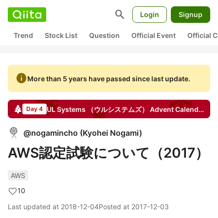
search
Login
Signup
Trend
Stock List
Question
Official Event
Official
info
More than 5 years have passed since last update.
UL Systems （ウルシステムズ）
Advent Calendar
20
Day 4
@
nogamincho
(
Kyohei Nogami
)
AWS認定試験について（2017）
AWS
10
Last updated at
2018-12-04
Posted at
2017-12-03