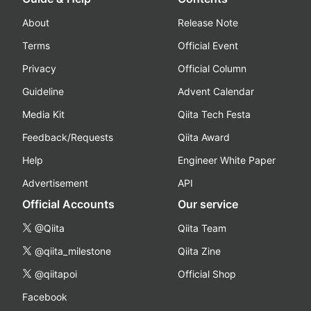
About
Release Note
Terms
Official Event
Privacy
Official Column
Guideline
Advent Calendar
Media Kit
Qiita Tech Festa
Feedback/Requests
Qiita Award
Help
Engineer White Paper
Advertisement
API
Official Accounts
Our service
@Qiita
Qiita Team
@qiita_milestone
Qiita Zine
@qiitapoi
Official Shop
Facebook