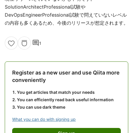
SolutionArchitectProfessional試験や
DevOpsEngineerProfessional試験で問えていないレベル
の内容も多くあるため、今後のリリースが想定されます。
comment
1
Register as a new user and use Qiita more
conveniently
You get articles that match your needs
You can efficiently read back useful information
You can use dark theme
What you can do with signing up