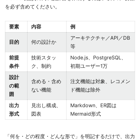
を必ず含めてください。
要素
内容
例
アーキテクチャ／API／DB
目的
何の設計か
等
前提
技術スタッ
Node.js、PostgreSQL、
条件
ク、制約
初期ユーザー1万
設計
含める・含め
注文機能は対象、レコメン
の範
ない機能
ド機能は除外
囲
出力
見出し構成、
Markdown、ER図は
形式
図表
Mermaid形式
「何を・どの程度・どんな形で」を明記するだけで、出力