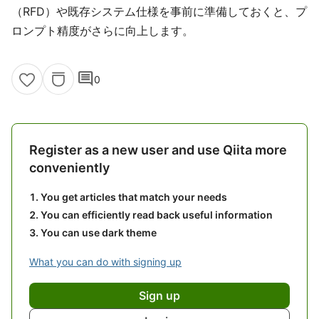
（RFD）や既存システム仕様を事前に準備しておくと、プ
ロンプト精度がさらに向上します。
comment
0
Register as a new user and use Qiita more
conveniently
You get articles that match your needs
You can efficiently read back useful information
You can use dark theme
What you can do with signing up
Sign up