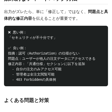
出力がズレたら、単に「修正して」ではなく、
問題点と具
体的な修正内容
を伝えることが重要です。
❌ 悪い例：

「セキュリティが不十分です」

✅ 良い例：

指摘：認可（Authorization）の仕様がない

問題点：ユーザーが他人の注文データにアクセスできる

修正内容：「共通仕様」セクションに以下を追加

  - 自分の注文のみアクセス可能

  - 管理者は全注文閲覧可能

よくある問題と対策