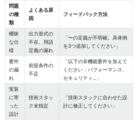
問題
よくある原
の種
フィードバック方法
因
類
曖昧
出力形式の
「〜の定義が不明確。具体例
な仕
不在、用語
を3つ追加してください」
様
定義の漏れ
要件
「以下の非機能要件を加えて
前提条件の
の漏
ください：パフォーマンス、
不足
れ
セキュリティ...」
実装
に寄
技術スタッ
「技術スタックに合わせた設
った
ク未指定
計に修正してください」
設計