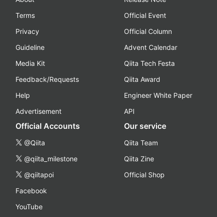
Terms
Official Event
Privacy
Official Column
Guideline
Advent Calendar
Media Kit
Qiita Tech Festa
Feedback/Requests
Qiita Award
Help
Engineer White Paper
Advertisement
API
Official Accounts
Our service
@Qiita
Qiita Team
@qiita_milestone
Qiita Zine
@qiitapoi
Official Shop
Facebook
YouTube