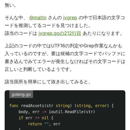
無い。
そんな中、
@mattn
さんの
jvgrep
の中で日本語の文字コ
ードを推測してるコードを見つけました。
該当のコードは
jvgrep.goの212行目
あたりになります。
上記のコードの中ではUTF16の判定やGrep作業なんかも
入っているのですが、要は候補の文字コードでバッファに
書き込んでみてエラーが発生しなければその文字コードは
正しいと判断しているようです。
該当箇所を簡単にして抜き出してみると、
golang.go
func
readAssets
(
str
string
)
(
string
,
error
)
{
body
,
err
:=
ioutil
.
ReadFile
(
str
)
if
err
!=
nil
{
return
""
,
err