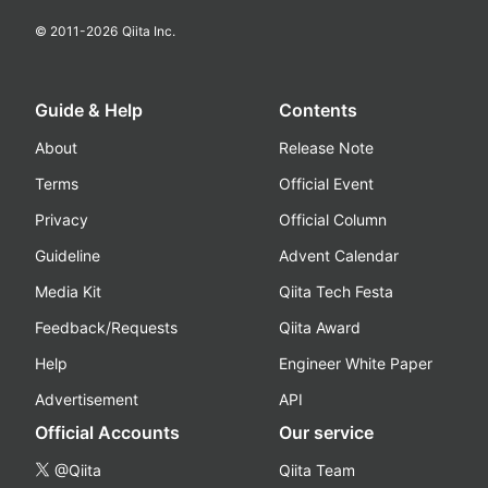
© 2011-
2026
Qiita Inc.
Guide & Help
Contents
About
Release Note
Terms
Official Event
Privacy
Official Column
Guideline
Advent Calendar
Media Kit
Qiita Tech Festa
Feedback/Requests
Qiita Award
Help
Engineer White Paper
Advertisement
API
Official Accounts
Our service
@Qiita
Qiita Team