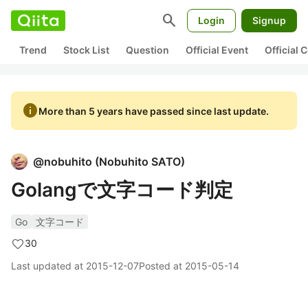
search
Login
Signup
Trend
Stock List
Question
Official Event
Official
info
More than 5 years have passed since last update.
@
nobuhito
(
Nobuhito SATO
)
Golangで文字コード判定
Go
文字コード
30
Last updated at
2015-12-07
Posted at
2015-05-14