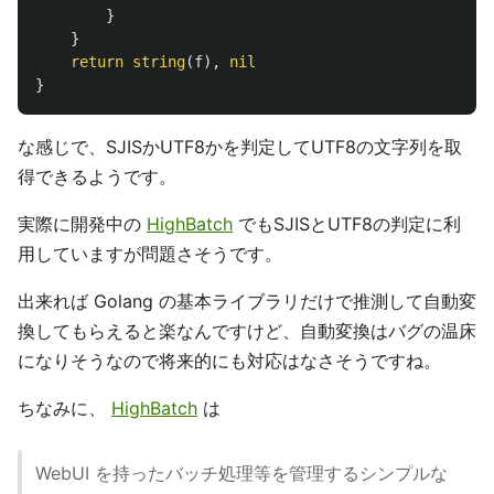
}
}
return
string
(
f
),
nil
}
な感じで、SJISかUTF8かを判定してUTF8の文字列を取
得できるようです。
実際に開発中の
HighBatch
でもSJISとUTF8の判定に利
用していますが問題さそうです。
出来れば Golang の基本ライブラリだけで推測して自動変
換してもらえると楽なんですけど、自動変換はバグの温床
になりそうなので将来的にも対応はなさそうですね。
ちなみに、
HighBatch
は
WebUI を持ったバッチ処理等を管理するシンプルな