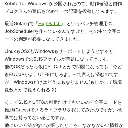
Kobito for Windows が公開されたので、動作確認と自作
プログラムの宣伝も含めて一つ記事を投稿してみます。
最近Golangで「
HighBatch
」 というバッチ管理用の
JobSchedulerを作っているんですけど、その中で文字コ
ードの判定が必要になってきました。
LinuxもOSXもWindowsもサーポートしようとすると、
WindowsでのSJISファイルが問題になってきます。
他のOSだったら仮にEUCJPとかで問題になっても「今ど
きEUCJPかよ、UTF8にしろよ」って言えば済むのです
が、Windowsだけはどうにもなりません(もしかして環境
変数とかで変えられる？)。
そこでSJISとUTF8の判定だけでもいいので文字コードを
推測(Guess)できるライブラリを探してみたのですが、標
準では持ってない感じですね。
他にいい方法がないか探したところ、なかなかいい情報が