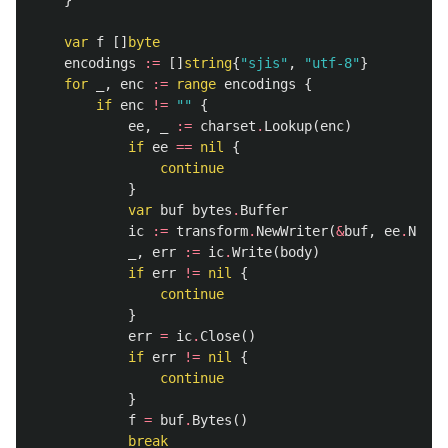
}
var
f
[]
byte
encodings
:=
[]
string
{
"sjis"
,
"utf-8"
}
for
_
,
enc
:=
range
encodings
{
if
enc
!=
""
{
ee
,
_
:=
charset
.
Lookup
(
enc
)
if
ee
==
nil
{
continue
}
var
buf
bytes
.
Buffer
ic
:=
transform
.
NewWriter
(
&
buf
,
ee
.
NewDe
_
,
err
:=
ic
.
Write
(
body
)
if
err
!=
nil
{
continue
}
err
=
ic
.
Close
()
if
err
!=
nil
{
continue
}
f
=
buf
.
Bytes
()
break