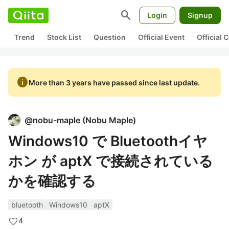
search
Login
Signup
Trend
Stock List
Question
Official Event
Official
info
More than 3 years have passed since last update.
@
nobu-maple
(
Nobu Maple
)
Windows10 で Bluetoothイヤ
ホン が aptX で接続されている
かを確認する
bluetooth
Windows10
aptX
4