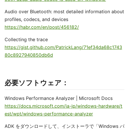
Audio over Bluetooth: most detailed information about
profiles, codecs, and devices
https://habr.com/en/post/456182/
Collecting the trace
https://gist.github.com/PatrickLang/71ef34da68c1743
80c8927940850db6d
必要ソフトウェア：
Windows Performance Analyzer | Microsoft Docs
https://docs.microsoft.com/ja-jp/windows-hardware/t
est/wpt/windows-performance-analyzer
ADK をダウンロードして、インストーラで「Windows パ