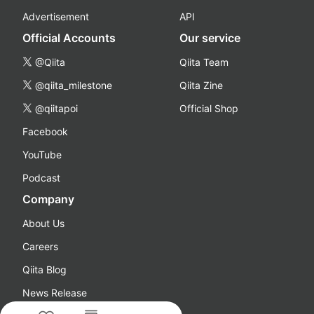
Advertisement
API
Official Accounts
Our service
@Qiita
Qiita Team
@qiita_milestone
Qiita Zine
@qiitapoi
Official Shop
Facebook
YouTube
Podcast
Company
About Us
Careers
Qiita Blog
News Release