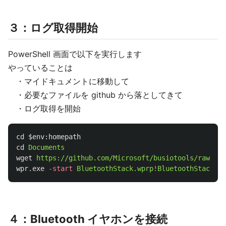
３：ログ取得開始
PowerShell 画面で以下を実行します
やっていることは
・マイドキュメントに移動して
・必要なファイルを github から落としてきて
・ログ取得を開始
cd
$
env
:
homepath
cd
Documents
wget
https://github.com/Microsoft/busiotools/raw/mas
wpr.exe
-start
BluetoothStack.wprp
!
BluetoothStack
-f
４：Bluetooth イヤホンを接続