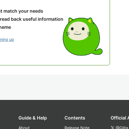
hat match your needs
 read back useful information
theme
gning up
Guide & Help
Contents
Official
About
Release Note
@Qiita