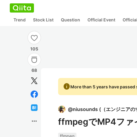
Trend
Stock List
Question
Official Event
Offici
105
68
info
More than 5 years have passed s
@
niusounds
(
（エンジニアのす
ffmpegでMP4
more_horiz
ffmpeg