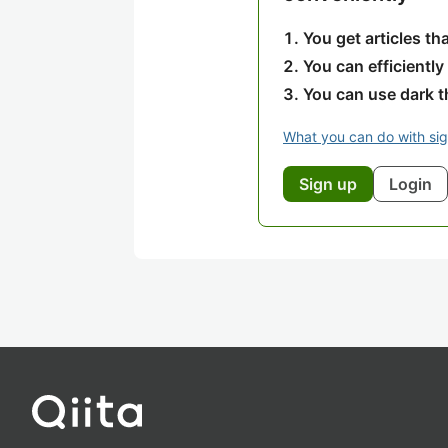
You get articles t
You can efficiently
You can use dark 
What you can do with si
Sign up
Login