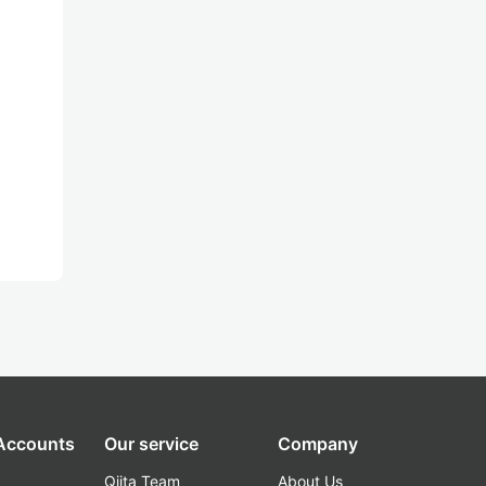
 Accounts
Our service
Company
Qiita Team
About Us