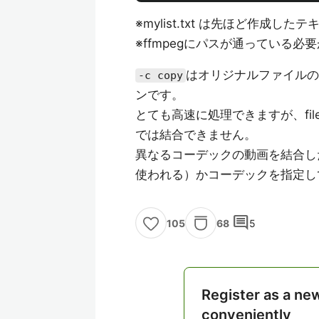
※mylist.txt は先ほど作成
※ffmpegにパスが通っている必
はオリジナルファイルの
-c copy
ンです。
とても高速に処理できますが、file
では結合できません。
異なるコーデックの動画を結合し
使われる）かコーデックを指定し
comment
68
5
105
Register as a ne
conveniently