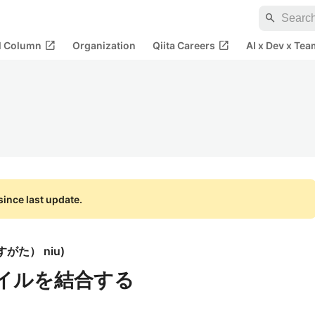
search
open_in_new
open_in_new
al Column
Organization
Qiita Careers
AI x Dev x Tea
ince last update.
がた） niu
)
ファイルを結合する