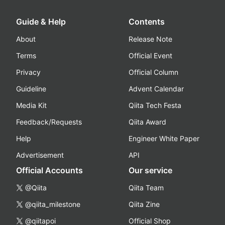
Guide & Help
Contents
About
Release Note
Terms
Official Event
Privacy
Official Column
Guideline
Advent Calendar
Media Kit
Qiita Tech Festa
Feedback/Requests
Qiita Award
Help
Engineer White Paper
Advertisement
API
Official Accounts
Our service
@Qiita
Qiita Team
@qiita_milestone
Qiita Zine
@qiitapoi
Official Shop