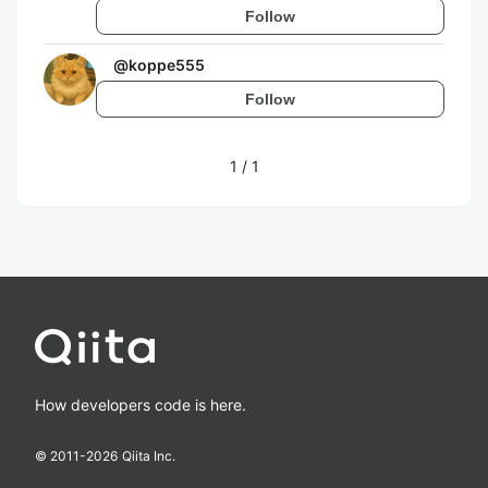
Follow
@
koppe555
Follow
1
/
1
How developers code is here.
© 2011-
2026
Qiita Inc.