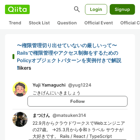
search
Login
Signup
Trend
Stock List
Question
Official Event
Official
〜権限管理切り出せていないの厳しいって〜
Railsで権限管理やアクセス制御をするための
Policyオブジェクトパターンを実例付きで解説
❗️
likers
Yuji Yamaguchi
@
yug1224
ごきげんにいきましょう
Follow
まつけん
@
matsuken314
22.9月からクラウドワークスでWebエンジニア
の27歳。 →25.3月から令和トラベル サウナが
大好きです。 Rails / React / TypeScript