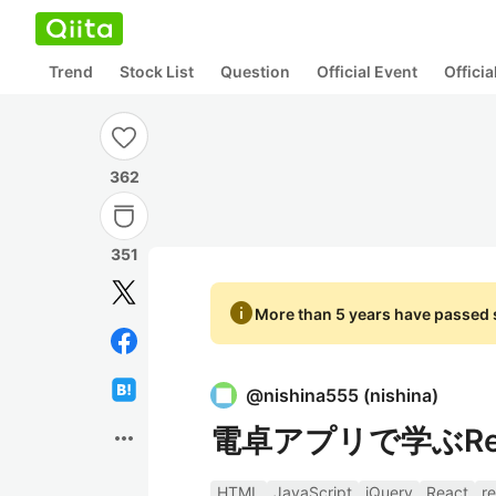
Trend
Stock List
Question
Official Event
Offici
362
351
info
More than 5 years have passed s
@
nishina555
(
nishina
)
電卓アプリで学ぶRea
more_horiz
HTML
JavaScript
jQuery
React
r