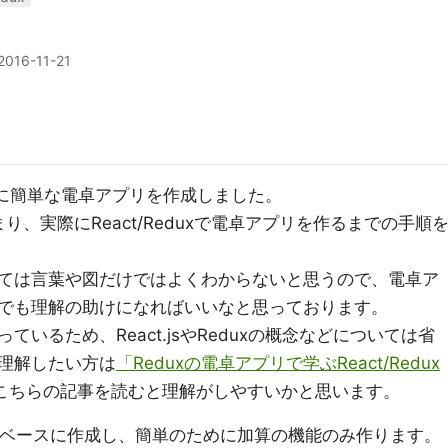
2016-11-21
るために簡単な電卓アプリを作成しました。
から始まり、実際にReact/Reduxで電卓アプリを作るまでの手順
ついては言葉や図だけではよくわからないと思うので、電卓ア
でも理解の助けになればいいなと思っております。
いるため、React.jsやReduxの概念などについては省
理解したい方は
「Reduxの電卓アプリで学ぶReact/Redux
こちらの記事を読むと理解がしやすいかと思います。
-appをベースに作成し、簡単のために加算の機能のみ作ります。