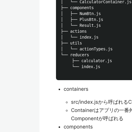
│   └── CalculatorContainer.js

├── components

│   ├── NumBtn.js

│   ├── PlusBtn.js

│   └── Result.js

├── actions

│   └── index.js

├── utils

│   └── actionTypes.js

└── reducers

　   ├── calculator.js

　   └── index.js

containers
src/index.jsから呼ばれ
Containerはアプリ
Componentが呼ばれる
components