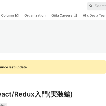
search
open_in_new
open_in_new
al Column
Organization
Qiita Careers
AI x Dev x Tea
ince last update.
ct/Redux入門(実装編)
edux