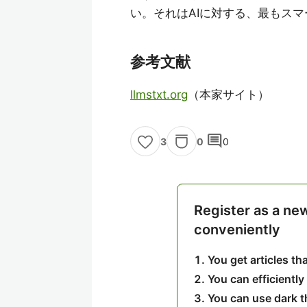
い。それはAIに対する、最もスマ
参考文献
llmstxt.org
（本家サイト）
comment
0
0
3
Register as a ne
conveniently
You get articles t
You can efficiently
You can use dark 