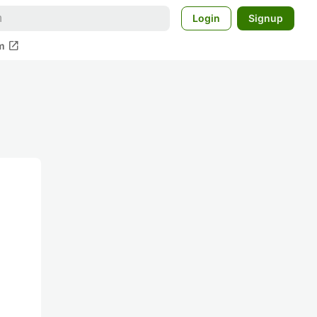
Login
Signup
open_in_new
m
を