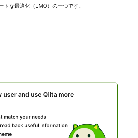
ートな最適化（LMO）の一つです。
w user and use Qiita more
hat match your needs
 read back useful information
theme