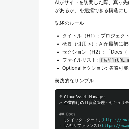
AIがサイトを訪問した際、真っ
があるか」を把握できる構造にし
記述のルール
タイトル（H1）: プロジェク
概要（引用 >）: AIが最初
セクション（H2）: 「Doc
ファイルリスト:
[名前](URL.
Optionalセクション: 
実践的なサンプル
# CloudAsset Manager
> 企業向けのIT資産管理・セキュリ
## Docs
-
[
クイックスタート
](
https://exa
-
[
APIリファレンス
](
https://exa