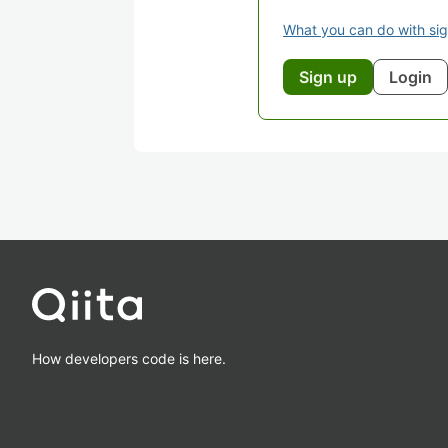
What you can do with si
Sign up
Login
How developers code is here.