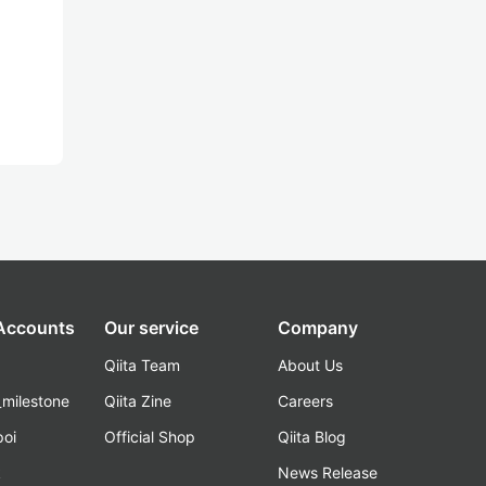
 Accounts
Our service
Company
Qiita Team
About Us
_milestone
Qiita Zine
Careers
poi
Official Shop
Qiita Blog
k
News Release