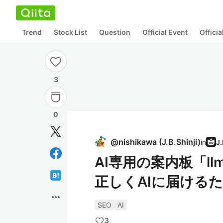
Trend
Stock List
Question
Official Event
Offici
3
0
@
nishikawa
(
J.B.Shinji
)
in
AI専用の案内板「ll
正しくAIに届ける
more_horiz
SEO
AI
3