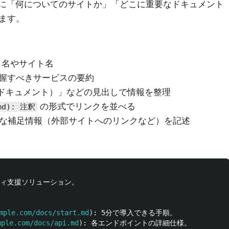
先に「何についてのサイトか」「どこに重要なドキュメント
ます。
ト名やサイト名
に把握すべきサービスの要約
s（ドキュメント）」などの見出しで情報を整理
の形式でリンクを並べる
md): 注釈
省略可能な補足情報（外部サイトへのリンクなど）を記述
ティ支援ソリューション。
mple.com/docs/start.md
)
mple.com/docs/api.md
)