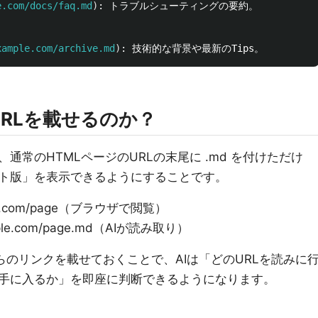
e.com/docs/faq.md
)
: トラブルシューティングの要約。

xample.com/archive.md
)
のURLを載せるのか？
通常のHTMLページのURLの末尾に .md を付けただけ
ト版」を表示できるようにすることです。
e.com/page（ブラウザで閲覧）
ple.com/page.md（AIが読み取り）
にこれらのリンクを載せておくことで、AIは「どのURLを読みに
手に入るか」を即座に判断できるようになります。