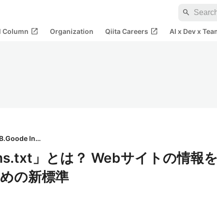
search
open_in_new
open_in_new
al Column
Organization
Qiita Careers
AI x Dev x Tea
J.B.Goode Inc.
ms.txt」とは？ Webサイトの情報
ための新標準