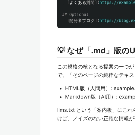
-
[
よくある質問
](
https://exampl
## Optional
-
[
開発者ブログ
](
https://blog.e
💡 なぜ「.md」版
この規格の核となる提案の一つが、
で、「そのページの純粋なテキス
HTML版（人間用）: exampl
Markdown版（AI用）: exam
llms.txt という「案内板」
けば、ノイズのない正確な情報が