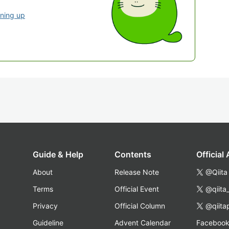
gning up
Guide & Help
Contents
Official
About
Release Note
@Qiita
Terms
Official Event
@qiita
Privacy
Official Column
@qiita
Guideline
Advent Calendar
Faceboo