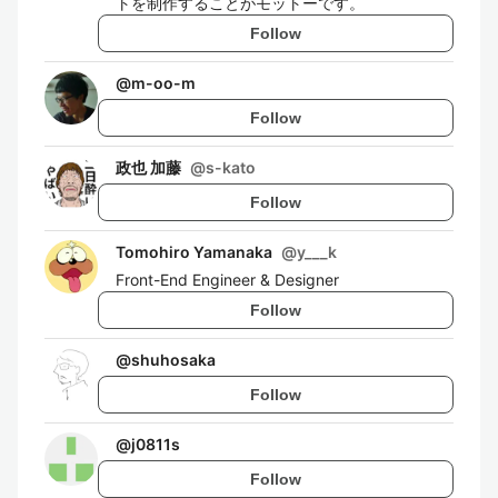
トを制作することがモットーです。
Follow
@
m-oo-m
Follow
政也 加藤
@
s-kato
Follow
Tomohiro Yamanaka
@
y___k
Front-End Engineer & Designer
Follow
@
shuhosaka
Follow
@
j0811s
Follow