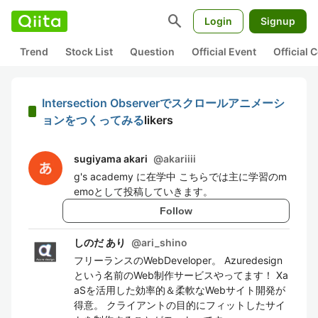
search
Login
Signup
Trend
Stock List
Question
Official Event
Official
Intersection Observerでスクロールアニメーシ
ョンをつくってみる
likers
sugiyama akari
@
akariiii
g's academy に在学中 こちらでは主に学習のm
emoとして投稿していきます。
Follow
しのだ あり
@
ari_shino
フリーランスのWebDeveloper。 Azuredesign
という名前のWeb制作サービスやってます！ Xa
aSを活用した効率的＆柔軟なWebサイト開発が
得意。 クライアントの目的にフィットしたサイ