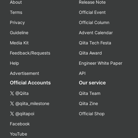
About
Release Note
Terms
Official Event
Privacy
Official Column
Guideline
Advent Calendar
Media Kit
Qiita Tech Festa
Feedback/Requests
Qiita Award
Help
Engineer White Paper
Advertisement
API
Official Accounts
Our service
@Qiita
Qiita Team
@qiita_milestone
Qiita Zine
@qiitapoi
Official Shop
Facebook
YouTube