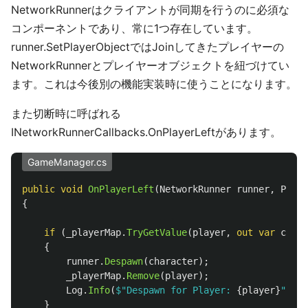
NetworkRunnerはクライアントが同期を行うのに必須な
コンポーネントであり、常に1つ存在しています。
runner.SetPlayerObjectではJoinしてきたプレイヤーの
NetworkRunnerとプレイヤーオブジェクトを紐づけてい
ます。これは今後別の機能実装時に使うことになります。
また切断時に呼ばれる
INetworkRunnerCallbacks.OnPlayerLeftがあります。
GameManager.cs
public
void
OnPlayerLeft
(
NetworkRunner
runner
,
Playe
{
if
(
_playerMap
.
TryGetValue
(
player
,
out
var
chara
{
runner
.
Despawn
(
character
);
_playerMap
.
Remove
(
player
);
Log
.
Info
(
$"Despawn for Player: 
{
player
}
"
);
}