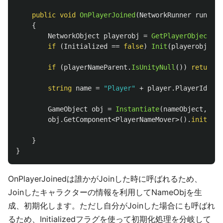
public
void
OnPlayerJoined
(
NetworkRunner
runner
,
{
NetworkObject
playerobj
=
GetPlayerObject
(
pl
if
(
Initialized
==
false
)
Init
(
playerobj
);
if
(
playerNameParent
.
IsUnityNull
())
return
;
string
name
=
"Player"
+
player
.
PlayerId
.
ToS
GameObject
obj
=
Instantiate
(
nameObject
,
pla
obj
.
GetComponent
<
PlayerNameMover
>().
init
(
nam
}
}
OnPlayerJoinedは誰かがJoinした時に呼ばれるため、
Joinしたキャラクターの情報を利用してNameObjを生
成、初期化します。ただし自分がJoinした場合にも呼ばれ
るため、Initializedフラグを使って初期化処理を分岐して