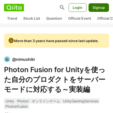
search
Login
Signup
Trend
Stock List
Question
Official Event
Official
info
More than 3 years have passed since last update.
@
nimushiki
Photon Fusion for Unityを使っ
た自分のプロダクトをサーバー
モードに対応する～実装編
Unity
Photon
オンラインゲーム
UnityGamingServices
PhotonFusion