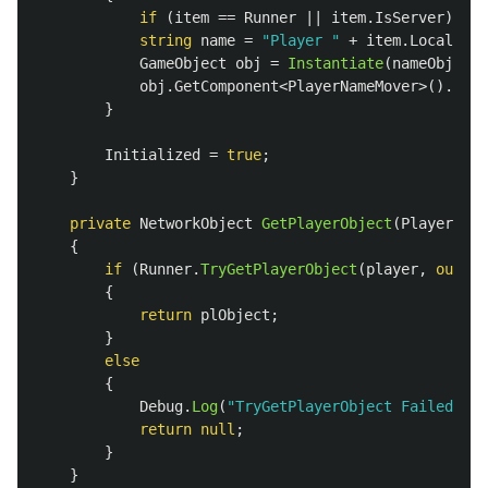
if
(
item
==
Runner
||
item
.
IsServer
)
con
string
name
=
"Player "
+
item
.
LocalPlay
GameObject
obj
=
Instantiate
(
nameObject
,
obj
.
GetComponent
<
PlayerNameMover
>().
init
}
Initialized
=
true
;
}
private
NetworkObject
GetPlayerObject
(
PlayerRef
{
if
(
Runner
.
TryGetPlayerObject
(
player
,
out
va
{
return
plObject
;
}
else
{
Debug
.
Log
(
"TryGetPlayerObject Failed"
);
return
null
;
}
}