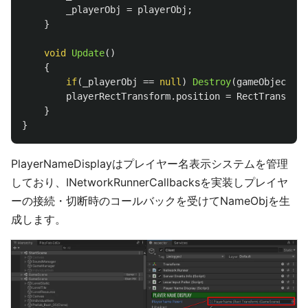
_playerObj
=
playerObj
;
}
void
Update
()
{
if
(
_playerObj
==
null
)
Destroy
(
gameObject
);
playerRectTransform
.
position
=
RectTransform
}
}
PlayerNameDisplayはプレイヤー名表示システムを管理
しており、INetworkRunnerCallbacksを実装しプレイヤ
ーの接続・切断時のコールバックを受けてNameObjを生
成します。