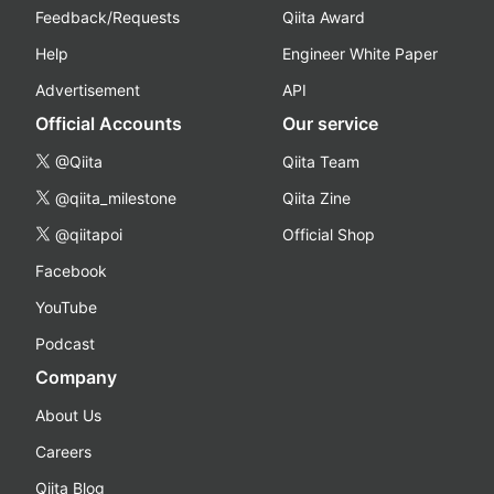
Feedback/Requests
Qiita Award
Help
Engineer White Paper
Advertisement
API
Official Accounts
Our service
@Qiita
Qiita Team
@qiita_milestone
Qiita Zine
@qiitapoi
Official Shop
Facebook
YouTube
Podcast
Company
About Us
Careers
Qiita Blog