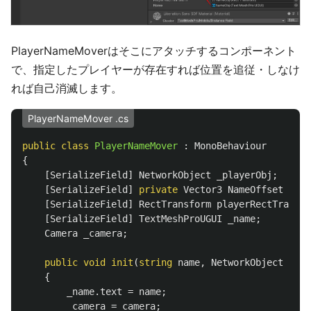
PlayerNameMoverはそこにアタッチするコンポーネント
で、指定したプレイヤーが存在すれば位置を追従・しなけ
れば自己消滅します。
PlayerNameMover .cs
public
class
PlayerNameMover
:
MonoBehaviour
{
[
SerializeField
]
NetworkObject
_playerObj
;
[
SerializeField
]
private
Vector3
NameOffset
=
ne
[
SerializeField
]
RectTransform
playerRectTransfo
[
SerializeField
]
TextMeshProUGUI
_name
;
Camera
_camera
;
public
void
init
(
string
name
,
NetworkObject
play
{
_name
.
text
=
name
;
_camera
=
camera
;