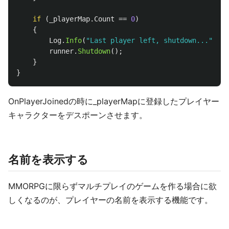
if
(
_playerMap
.
Count
==
0
)
{
Log
.
Info
(
"Last player left, shutdown..."
);
runner
.
Shutdown
();
}
}
OnPlayerJoinedの時に_playerMapに登録したプレイヤー
キャラクターをデスポーンさせます。
名前を表示する
MMORPGに限らずマルチプレイのゲームを作る場合に欲
しくなるのが、プレイヤーの名前を表示する機能です。