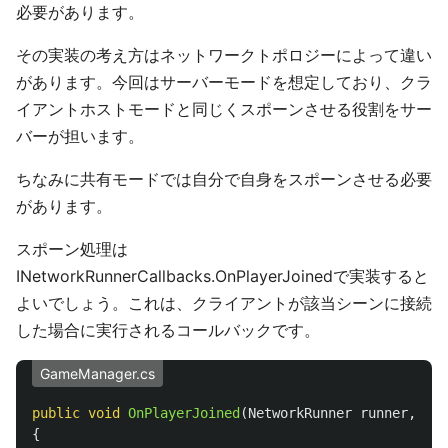
必要があります。
その実装の考え方はネットワークトポロジーによって違い
があります。今回はサーバーモードを想定しており、クラ
イアントホストモードと同じくスポーンさせる役割をサー
バーが担います。
ちなみに共有モードでは自分で自身をスポーンさせる必要
があります。
スポーン処理は
INetworkRunnerCallbacks.OnPlayerJoinedで実装すると
よいでしょう。これは、クライアントが該当シーンに接続
した場合に実行されるコールバックです。
GameManager.cs
public
void
OnPlayerJoined
(
NetworkRunner
runner
,
Pla
{