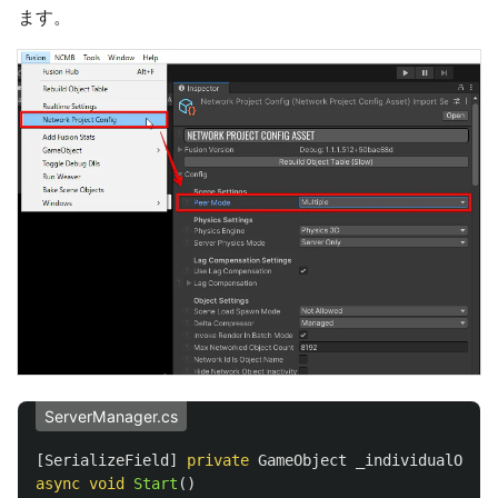
ます。
ServerManager.cs
[
SerializeField
]
private
GameObject
_individualObjec
async
void
Start
()