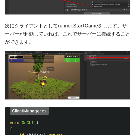
次にクライアントとしてrunner.StartGameをします。サ
ーバーが起動していれば、これでサーバーに接続すること
ができます。
ClientManager.cs
void
OnGUI
()
{