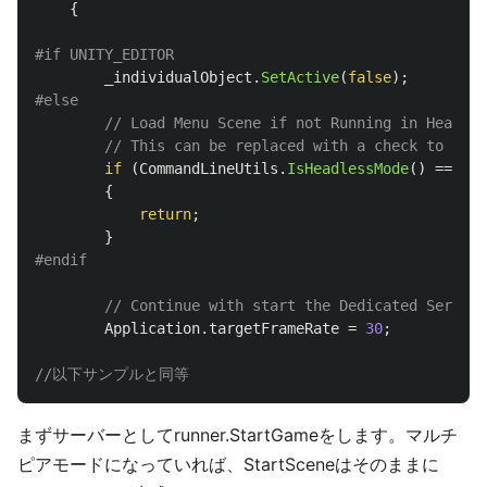
{
_individualObject
.
SetActive
(
false
);
// Load Menu Scene if not Running in Headles
// This can be replaced with a check to UNIT
if
(
CommandLineUtils
.
IsHeadlessMode
()
==
fal
{
return
;
}
// Continue with start the Dedicated Server
Application
.
targetFrameRate
=
30
;
//以下サンプルと同等
まずサーバーとしてrunner.StartGameをします。マルチ
ピアモードになっていれば、StartSceneはそのままに