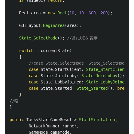
if
(
hideUI
)
return
;
Rect
area
=
new
Rect
(
10
,
10
,
600
,
200
);
GUILayout
.
BeginArea
(
area
);
State_SelectMode
();
//常にUIを表示
switch
(
_currentState
)
{
//case State.SelectMode: State_SelectMode();
case
State
.
StartClient
:
State_StartClient
();
case
State
.
JoinLobby
:
State_JoinLobby
();
bre
case
State
.
LobbyJoined
:
State_LobbyJoined
();
case
State
.
Started
:
State_Started
();
break
;
}
//略
}
public
Task
<
StartGameResult
>
StartSimulation
(
NetworkRunner
runner
,
GameMode
gameMode
,