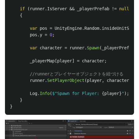
if
(
runner
.
IsServer
&&
_playerPrefab
!=
null
)
{
var
pos
=
UnityEngine
.
Random
.
insideUnitSpher
pos
.
y
=
0
;
var
character
=
runner
.
Spawn
(
_playerPrefab
,
_playerMap
[
player
]
=
character
;
//runnerとプレイヤーオブジェクトを紐づける
runner
.
SetPlayerObject
(
player
,
character
);
Log
.
Info
(
$"Spawn for Player: 
{
player
}
"
);
}
}