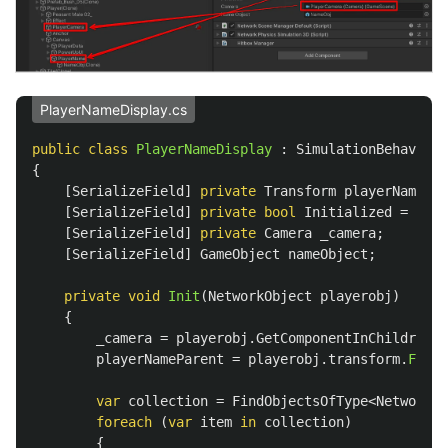
PlayerNameDisplay.cs
public
class
PlayerNameDisplay
:
SimulationBehaviour
{
[
SerializeField
]
private
Transform
playerNamePar
[
SerializeField
]
private
bool
Initialized
=
fals
[
SerializeField
]
private
Camera
_camera
;
[
SerializeField
]
GameObject
nameObject
;
private
void
Init
(
NetworkObject
playerobj
)
{
_camera
=
playerobj
.
GetComponentInChildren
<
C
playerNameParent
=
playerobj
.
transform
.
Find
(
var
collection
=
FindObjectsOfType
<
NetworkRu
foreach
(
var
item
in
collection
)
{