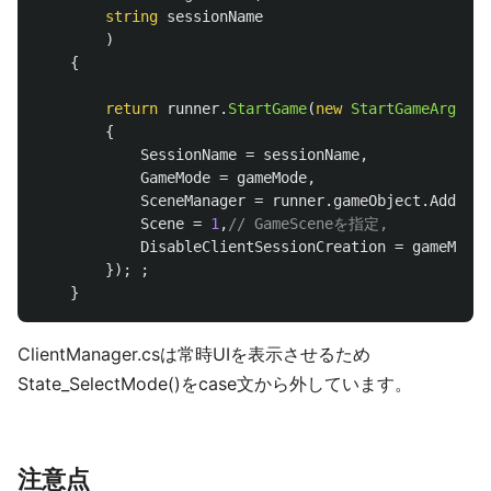
string
sessionName
)
{
return
runner
.
StartGame
(
new
StartGameArgs
()
{
SessionName
=
sessionName
,
GameMode
=
gameMode
,
SceneManager
=
runner
.
gameObject
.
AddComp
Scene
=
1
,
// GameSceneを指定,
DisableClientSessionCreation
=
gameMode
});
;
}
ClientManager.csは常時UIを表示させるため
State_SelectMode()をcase文から外しています。
注意点