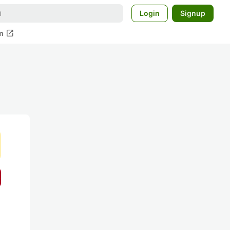
Login
Signup
open_in_new
m
を