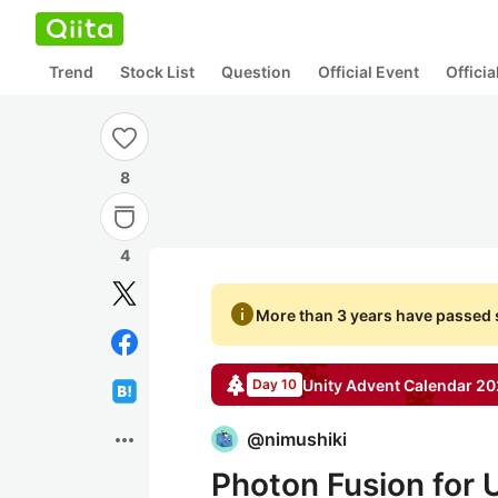
Trend
Stock List
Question
Official Event
Offici
8
4
info
More than 3 years have passed s
Unity
Advent Calendar
20
Day 10
more_horiz
@
nimushiki
Photon Fusion 