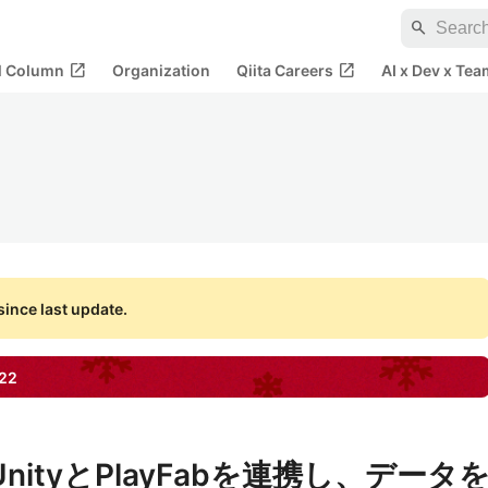
search
open_in_new
open_in_new
al Column
Organization
Qiita Careers
AI x Dev x Tea
ince last update.
22
for UnityとPlayFabを連携し、データ