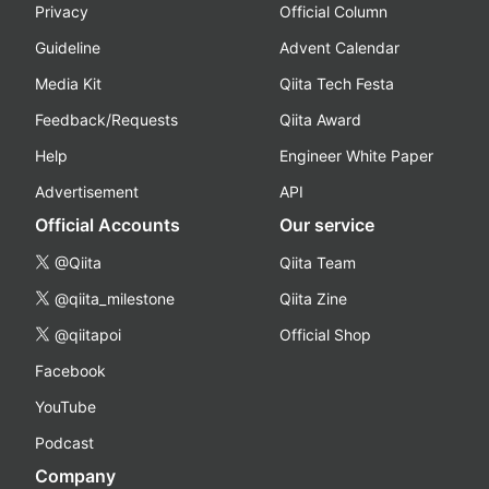
Privacy
Official Column
Guideline
Advent Calendar
Media Kit
Qiita Tech Festa
Feedback/Requests
Qiita Award
Help
Engineer White Paper
Advertisement
API
Official Accounts
Our service
@Qiita
Qiita Team
@qiita_milestone
Qiita Zine
@qiitapoi
Official Shop
Facebook
YouTube
Podcast
Company