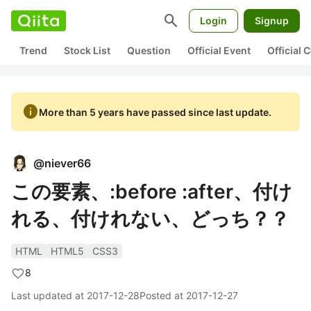
search
Login
Signup
Trend
Stock List
Question
Official Event
Official
info
More than 5 years have passed since last update.
@
niever66
この要素、:before :after、付け
れる、付けれない、どっち？？
HTML
HTML5
CSS3
8
Last updated at
2017-12-28
Posted at
2017-12-27