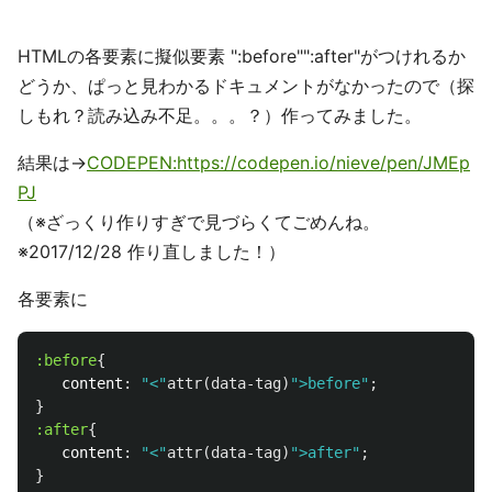
HTMLの各要素に擬似要素 ":before"":after"がつけれるか
どうか、ぱっと見わかるドキュメントがなかったので（探
しもれ？読み込み不足。。。？）作ってみました。
結果は→
CODEPEN:https://codepen.io/nieve/pen/JMEp
PJ
（※ざっくり作りすぎで見づらくてごめんね。
※2017/12/28 作り直しました！）
各要素に
:before
{
content
:
"<"
attr
(
data-tag
)
">before"
;
}
:after
{
content
:
"<"
attr
(
data-tag
)
">after"
;
}