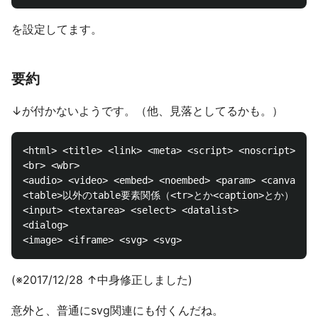
を設定してます。
要約
↓が付かないようです。（他、見落としてるかも。）
<html> <title> <link> <meta> <script> <noscript> <st
<br> <wbr>

<audio> <video> <embed> <noembed> <param> <canvas>

<table>以外のtable要素関係（<tr>とか<caption>とか）

<input> <textarea> <select> <datalist>

<dialog>

(※2017/12/28 ↑中身修正しました)
意外と、普通にsvg関連にも付くんだね。