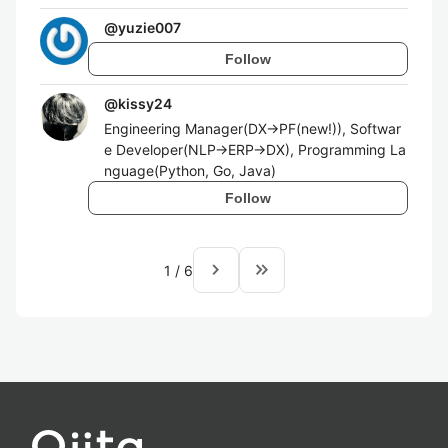
@
yuzie007
Follow
@
kissy24
Engineering Manager(DX→PF(new!)), Softwar
e Developer(NLP→ERP→DX), Programming La
nguage(Python, Go, Java)
Follow
navigate_next
keyboard_double_arrow_right
1
/
6