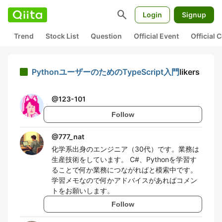
search
Login
Signup
Trend
Stock List
Question
Official Event
Official
PythonユーザーのためのTypeScript入門
likers
@
123-101
Follow
@
777_nat
化学系出身のエンジニア（30代）です。業務は
生産技術をしています。 C#、Pythonを学習す
ることで何か業務につながればと模索中です。
学習メモなので何かアドバイスがあればコメン
トをお願いします。
Follow