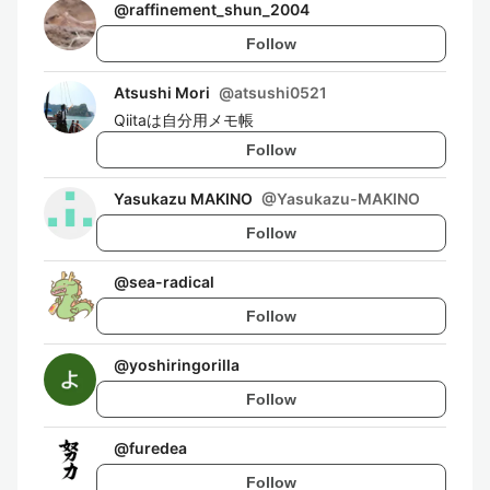
@
raffinement_shun_2004
Follow
Atsushi Mori
@
atsushi0521
Qiitaは自分用メモ帳
Follow
Yasukazu MAKINO
@
Yasukazu-MAKINO
Follow
@
sea-radical
Follow
@
yoshiringorilla
Follow
@
furedea
Follow