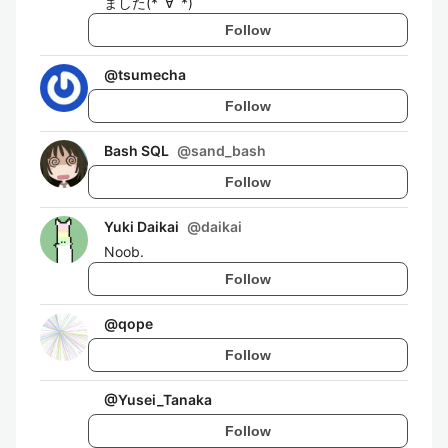
ました(*ﾟ∀ﾟ*)
Follow
@
tsumecha
Follow
Bash SQL
@
sand_bash
Follow
Yuki Daikai
@
daikai
Noob.
Follow
@
qope
Follow
@
Yusei_Tanaka
Follow