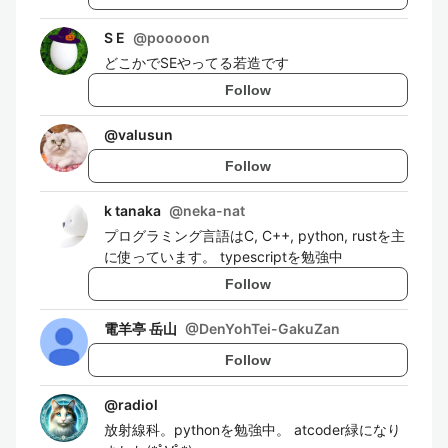
S E
@
pooooon
どこかでSEやってる若造です
Follow
@
valusun
Follow
k tanaka
@
neka-nat
プログラミング言語はC, C++, python, rustを主
に使っています。 typescriptを勉強中
Follow
電羊亭 岳山
@
DenYohTei-GakuZan
Follow
@
radiol
放射線科。pythonを勉強中。 atcoder緑になり