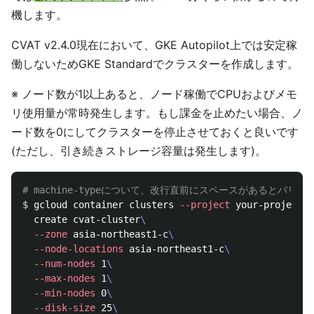
機します。
CVAT v2.4.0現在において、GKE Autopilot上では安定稼
働しないためGKE Standardでクラスターを作成します。
※ ノード数が1以上あると、ノード稼働でCPUおよびメモ
リ使用量が常時発生します。もし課金を止めたい場合、ノ
ード数を0にしてクラスターを停止させておくと良いです
(ただし、引き続きストレージ容量は発生します)。
# machine-typeについて、改行直前にスペースがあるとバ
$ 
gcloud container clusters 
--project
 your-project-i
  create cvat-cluster
\
--zone
 asia-northeast1-c
\
--node-locations
 asia-northeast1-c
\
--num-nodes
 1
\
--max-nodes
 1
\
--min-nodes
 0
\
--disk-size
 25
\