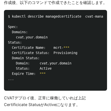
作成後、以下のコマンドで作成できたことを確認します。
$ 
kubectl describe managedcertificate  cvat-managed-
Spec:

  Domains:

    cvat.your.domain

Status:

  Certificate Name:    mcrt-
***
  Certificate Status:  Provisioning

  Domain Status:

    Domain:     cvat.your.domain

    Status:     Active

  Expire Time:  
***
...

CVATデプロイ後、正常に稼働していれば上記
Certificicate StatusがActiveになります。