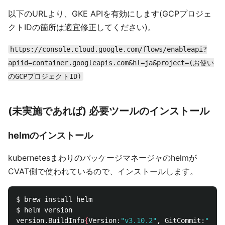
以下のURLより、GKE APIを有効にします(GCPプロジェ
クトIDの箇所は適宜修正してください)。
https://console.cloud.google.com/flows/enableapi?
apiid=container.googleapis.com&hl=ja&project=(お使い
のGCPプロジェクトID)
(未実施であれば) 必要ツールのインストール
helmのインストール
kubernetesまわりのパッケージマネージャのhelmが
CVAT側で使われているので、インストールします。
$ 
brew 
install 
$ 
helm version

version.BuildInfo
{
Version:
"v3.10.2"
, GitCommit:
"50f0