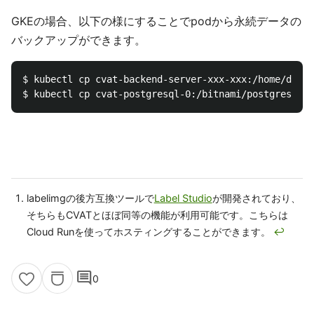
GKEの場合、以下の様にすることでpodから永続データの
バックアップができます。
$ kubectl cp cvat-backend-server-xxx-xxx:/home/djang
labelimgの後方互換ツールで
Label Studio
が開発されており、
そちらもCVATとほぼ同等の機能が利用可能です。こちらは
Cloud Runを使ってホスティングすることができます。
↩
comment
0