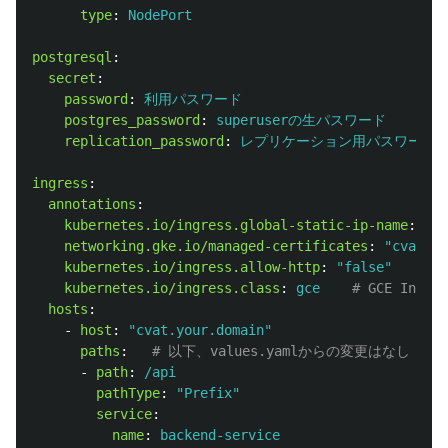
type
:
NodePort
postgresql
:
secret
:
password
:
利用パスワード
postgres_password
:
superuserの生パスワード
replication_password
:
レプリケーション用パスワード
ingress
:
annotations
:
kubernetes.io/ingress.global-static-ip-name
:
"
yo
networking.gke.io/managed-certificates
:
"
cvat-ma
kubernetes.io/ingress.allow-http
:
"
false"
# 
kubernetes.io/ingress.class
:
gce
# GCE Ing
hosts
:
-
host
:
"
cvat.your.domain"
paths
:
# 以下、values.yamlからの変更はなし
-
path
:
/api
pathType
:
"
Prefix"
service
:
name
:
backend-service