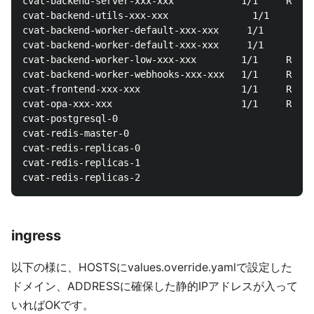
cvat-backend-server-xxx-xxx            1/1     Runni
cvat-backend-utils-xxx-xxx               1/1     Run
cvat-backend-worker-default-xxx-xxx     1/1     Runn
cvat-backend-worker-default-xxx-xxx     1/1     Runn
cvat-backend-worker-low-xxx-xxx        1/1     Runni
cvat-backend-worker-webhooks-xxx-xxx   1/1     Runni
cvat-frontend-xxx-xxx                  1/1     Runni
cvat-opa-xxx-xxx                       1/1     Runni
cvat-postgresql-0                               1/1 
cvat-redis-master-0                             1/1 
cvat-redis-replicas-0                           1/1 
cvat-redis-replicas-1                           1/1 
ingress
以下の様に、HOSTSにvalues.override.yamlで設定した
ドメイン、ADDRESSに確保した静的IPアドレスが入って
いればOKです。