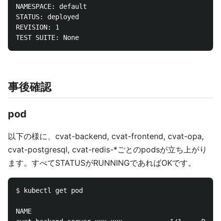
NAMESPACE: default

STATUS: deployed

REVISION: 1

事後確認
pod
以下の様に、cvat-backend, cvat-frontend, cvat-opa,
cvat-postgresql, cvat-redis-*ごとのpodsが立ち上がり
ます。すべてSTATUSがRUNNINGであればOKです。
$ 
kubectl get pod

NAME                                            READ