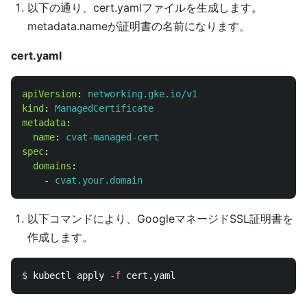
以下の通り、cert.yamlファイルを生成します。
metadata.nameが証明書の名前になります。
cert.yaml
apiVersion
:
networking.gke.io/v1
kind
:
ManagedCertificate
metadata
:
name
:
cvat-managed-cert
spec
:
domains
:
-
cvat.your.domain
以下コマンドにより、GoogleマネージドSSL証明書を
作成します。
$ 
kubectl apply 
-f