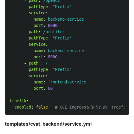
-
path
:
/opencv
pathType
:
"
Prefix"
service
:
name
:
backend-service
port
:
8080
-
path
:
/profiler
pathType
:
"
Prefix"
service
:
name
:
backend-service
port
:
8080
-
path 
:
/
pathType
:
"
Prefix"
service
:
name
:
frontend-service
port
:
80
traefik
:
enabled
:
false
# GCE Ingressを使うため、traefi
templates/cvat_backend/service.yml