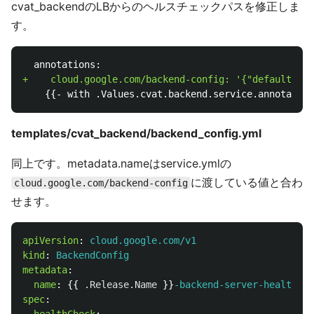
cvat_backendのLBからのヘルスチェックパスを修正しま
す。
templates/cvat_backend/backend_config.yml
同上です。metadata.nameはservice.ymlの
に渡している値と合わ
cloud.google.com/backend-config
せます。
apiVersion
:
cloud.google.com/v1
kind
:
BackendConfig
metadata
:
name
:
{{
.Release.Name
}}
-backend-server-healthche
spec
: