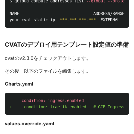
$ 
gcloud compute addresses list 
--global
--project
 y
NAME                               ADDRESS/RANGE   T
your-cvat-static-ip  
***
.
***
.
***
.
***
CVATのデプロイ用テンプレート設定値の準備
cvatのv2.3.0をチェックアウトします。
その後、以下のファイルを編集します。
Charts.yaml
values.override.yaml