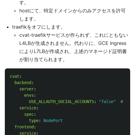
す。
hostにて、特定ドメインからのみアクセスを許可
します。
traefikをオフにします。
cvat-traefikサービスが作られず、これにともない
L4LBが生成されません。代わりに、GCE Ingress
によりL7LBが作成され、上述のマネージド証明書
が割り当てられます。
cvat
:
backend
:
server
:
envs
:
USE_ALLAUTH_SOCIAL_ACCOUNTS
:
"
false"
# SS
service
:
spec
:
type
:
NodePort
frontend
:
service
: