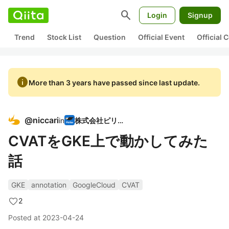
search
Login
Signup
Trend
Stock List
Question
Official Event
Official
info
More than 3 years have passed since last update.
@
niccari
in
株式会社ピリカ
CVATをGKE上で動かしてみた
話
GKE
annotation
GoogleCloud
CVAT
2
Posted at
2023-04-24