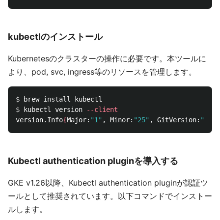
kubectlのインストール
Kubernetesのクラスターの操作に必要です。本ツールに
より、pod, svc, ingress等のリソースを管理します。
$ 
brew 
install 
$ 
kubectl version 
--client
version.Info
{
Major:
"1"
, Minor:
"25"
, GitVersion:
"v1.2
Kubectl authentication pluginを導入する
GKE v1.26以降、Kubectl authentication pluginが認証ツ
ールとして推奨されています。以下コマンドでインストー
ルします。