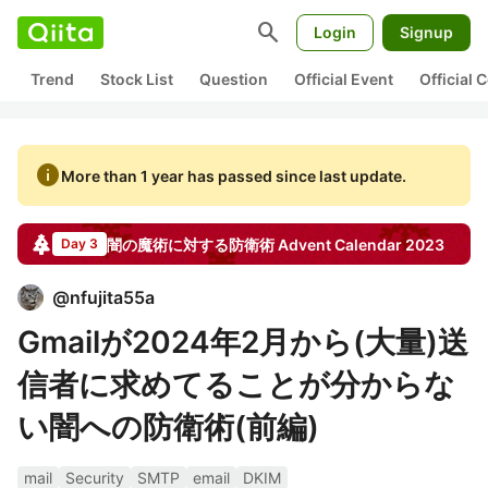
search
Login
Signup
Trend
Stock List
Question
Official Event
Official
info
More than 1 year has passed since last update.
闇の魔術に対する防衛術
Advent Calendar
2023
Day 3
@
nfujita55a
Gmailが2024年2月から(大量)送
信者に求めてることが分からな
い闇への防衛術(前編)
mail
Security
SMTP
email
DKIM