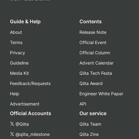
Guide & Help
Contents
About
Release Note
Terms
Official Event
Privacy
Official Column
Guideline
Advent Calendar
Media Kit
Qiita Tech Festa
Feedback/Requests
Qiita Award
Help
Engineer White Paper
Advertisement
API
Official Accounts
Our service
@Qiita
Qiita Team
@qiita_milestone
Qiita Zine