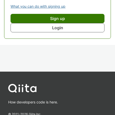
What you can do with signing up
Sign up
Login
How developers code is here.
© 2011-
2026
Qiita Inc.