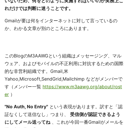
いないため、何をどのように実施すればいいのか実務上こ
れだけでは判断に迷うことです。
Gmailが要は何をインターネットに対して言っているの
か、わかる文章が別のところにあります。
このBlogのM3AAWGという組織はメッセージング、マル
ウェア、およびモバイルの不正利用に対抗するための国際
的な非営利組織です。Gmail,米
Yahoo,Microsoft,SendGrid,Mailchimp などがメンバーで
す（メンバー一覧
https://www.m3aawg.org/about/rost
er
）
"No Auth, No Entry"
という表現があります。訳すと「認
証なくして送信なし」つまり、
受信側が認証できるよう
にしてメール送ってね
、これが今回一番Gmailがメールを