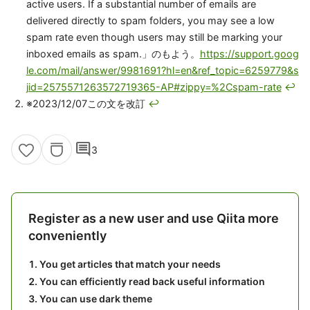
active users. If a substantial number of emails are
delivered directly to spam folders, you may see a low
spam rate even though users may still be marking your
inboxed emails as spam.」のもよう。
https://support.goog
le.com/mail/answer/9981691?hl=en&ref_topic=6259779&s
jid=2575571263572719365-AP#zippy=%2Cspam-rate
↩
※2023/12/07この文を改訂
↩
comment
3
Register as a new user and use Qiita more
conveniently
You get articles that match your needs
You can efficiently read back useful information
You can use dark theme