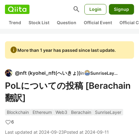
search
Login
Signup
Trend
Stock List
Question
Official Event
Official
info
More than 1 year has passed since last update.
@
nft
(
kyohei_nft(へいきょ)
)
in
SunriseLayer
PoLについての投稿 [Berachain
翻訳]
Blockchain
Ethereum
Web3
Berachain
SunriseLayer
6
Last updated at
2024-09-23
Posted at
2024-09-11