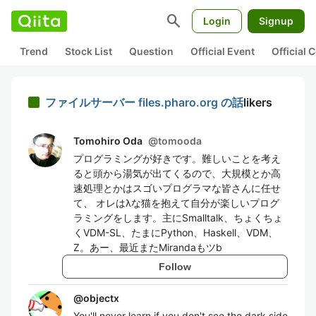
search
Login
Signup
Trend
Stock List
Question
Official Event
Official
ファイルサーバー files.pharo.org の話
likers
Tomohiro Oda
@
tomooda
プログラミングが好きです。難しいことを考え
ると頭から湯気が出てくるので、大規模とか高
速処理とかはスゴいプログラマな皆さんに任せ
て、 オレはλな猫を抱えて自分が楽しいプログ
ラミングをします。主にSmalltalk、ちょくちょ
くVDM-SL、たまにPython、Haskell、VDM、
Z。あー、最近またMirandaもツb
Follow
@
objectx
You'll never learn if you don't see the dark side