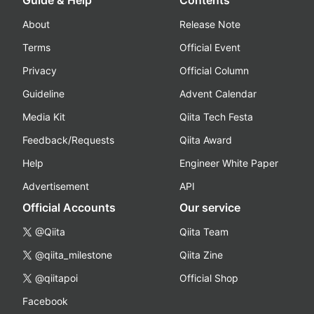
Guide & Help
Contents
About
Release Note
Terms
Official Event
Privacy
Official Column
Guideline
Advent Calendar
Media Kit
Qiita Tech Festa
Feedback/Requests
Qiita Award
Help
Engineer White Paper
Advertisement
API
Official Accounts
Our service
@Qiita
Qiita Team
@qiita_milestone
Qiita Zine
@qiitapoi
Official Shop
Facebook