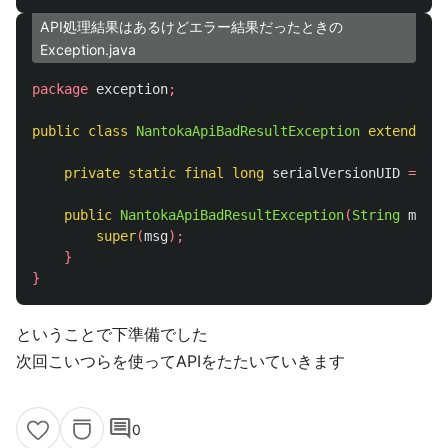
API処理結果はあるけどエラー結果だったときの
Exception.java
package
exception
;
public
class
NantokaApiBadResultException
extends
Na
private
static
final
long
serialVersionUID
=
1L
;
public
NantokaApiBadResultException
(
String
msg
){
super
(
msg
);
}
}
ということで下準備でした
次回こいつらを使ってAPIをたたいていきます
comment
0