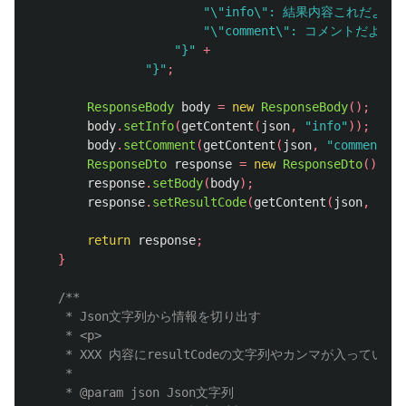
"\"info\": 結果内容これだよ('ω
"\"comment\": コメントだよ('ω
"}"
+
"}"
;
ResponseBody
body
=
new
ResponseBody
();
body
.
setInfo
(
getContent
(
json
,
"info"
));
body
.
setComment
(
getContent
(
json
,
"comment"
))
ResponseDto
response
=
new
ResponseDto
();
response
.
setBody
(
body
);
response
.
setResultCode
(
getContent
(
json
,
"res
return
response
;
}
/**

	 * Json文字列から情報を切り出す

	 * <p>

	 * XXX 内容にresultCodeの文字列やカンマが入っている場合だめだよねこれｗ

	 * 

	 * @param json Json文字列
