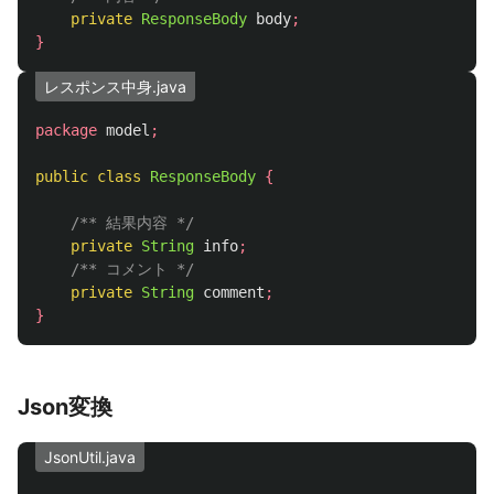
private
ResponseBody
body
;
}
レスポンス中身.java
package
model
;
public
class
ResponseBody
{
/** 結果内容 */
private
String
info
;
/** コメント */
private
String
comment
;
}
Json変換
JsonUtil.java