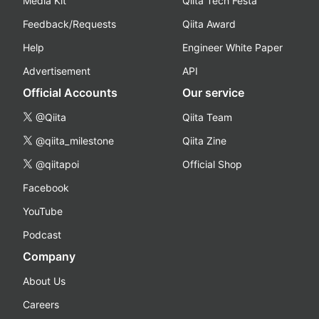
Media Kit
Qiita Tech Festa
Feedback/Requests
Qiita Award
Help
Engineer White Paper
Advertisement
API
Official Accounts
Our service
@Qiita
Qiita Team
@qiita_milestone
Qiita Zine
@qiitapoi
Official Shop
Facebook
YouTube
Podcast
Company
About Us
Careers