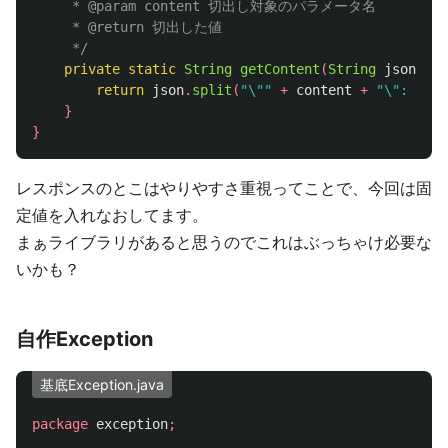
	 * @param content 切出し対象のパラメータ名

	 * @return 切出した値

	 */
private
static
String
getContent
(
String
json
,
St
return
json
.
split
(
"\""
+
content
+
"\": "
)[
1
}
}
レスポンスのとこはやりやすさ重視ってことで、今回は固
定値を入れなおしてます。
まぁライブラリがあると思うのでこれはぶっちゃけ必要な
いかも？
自作Exception
基底Exception.java
package
exception
;