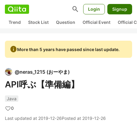
search
Login
Signup
Trend
Stock List
Question
Official Event
Official
info
More than 5 years have passed since last update.
@
neras_1215
(
おーやま
)
API呼ぶ【準備編】
Java
0
Last updated at
2019-12-26
Posted at
2019-12-26