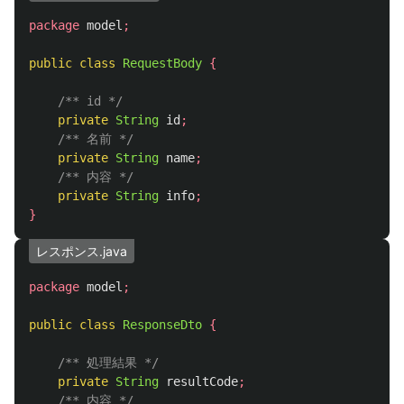
package
model
;
public
class
RequestBody
{
/** id */
private
String
id
;
/** 名前 */
private
String
name
;
/** 内容 */
private
String
info
;
}
レスポンス.java
package
model
;
public
class
ResponseDto
{
/** 処理結果 */
private
String
resultCode
;
/** 内容 */