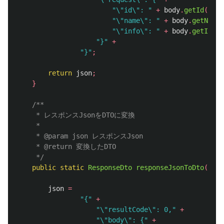
"\"id\": "
+
body
.
getId
()
+
"\"name\": "
+
body
.
getName
(
"\"info\": "
+
body
.
getInfo
(
"}"
+
"}"
;
return
json
;
}
/**

	 * レスポンスJsonをDTOに変換

	 * 

	 * @param json レスポンスJson

	 * @return 変換したDTO

	 */
public
static
ResponseDto
responseJsonToDto
(
Stri
json
=
"{"
+
"\"resultCode\": 0,"
+
"\"body\": {"
+