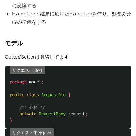
に変換する
Exception：結果に応じたExceptionを作り、処理の分
岐の準備をする
モデル
Getter/Setterは省略してます
リクエスト.java
package
model
;
public
class
RequestDto
{
/** 外枠 */
private
RequestBody
request
;
}
リクエスト中身.java