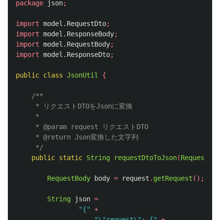
package
json
;
import
model.RequestDto
;
import
model.ResponseBody
;
import
model.RequestBody
;
import
model.ResponseDto
;
public
class
JsonUtil
{
/**

	 * リクエストDTOをJsonに変換

	 * 

	 * @param request リクエストDTO

	 * @return Json変換した文字列

	 */
public
static
String
requestDtoToJson
(
RequestDto
RequestBody
body
=
request
.
getRequest
();
String
json
=
"{"
+
"\"request\": {"
+