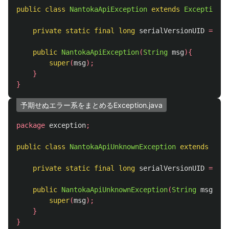
public
class
NantokaApiException
extends
Exception
{
private
static
final
long
serialVersionUID
=
1L
;
public
NantokaApiException
(
String
msg
){
super
(
msg
);
}
}
予期せぬエラー系をまとめるException.java
package
exception
;
public
class
NantokaApiUnknownException
extends
Nant
private
static
final
long
serialVersionUID
=
1L
;
public
NantokaApiUnknownException
(
String
msg
){
super
(
msg
);
}
}