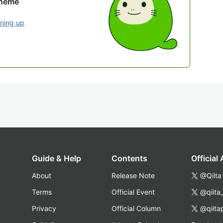
theme
gning up
Guide & Help
Contents
Official
About
Release Note
@Qiita
Terms
Official Event
@qiita
Privacy
Official Column
@qiita