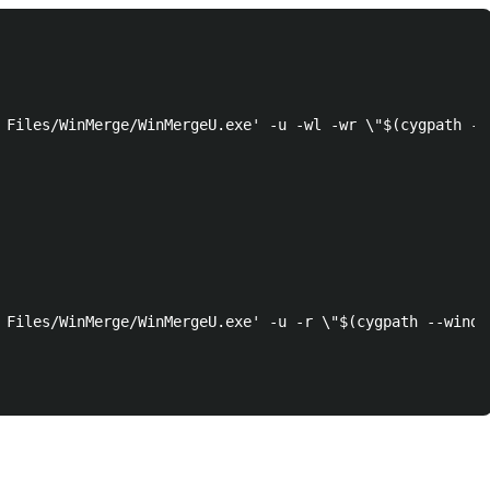
 Files/WinMerge/WinMergeU.exe' -u -wl -wr \"$(cygpath --
 Files/WinMerge/WinMergeU.exe' -u -r \"$(cygpath --windo