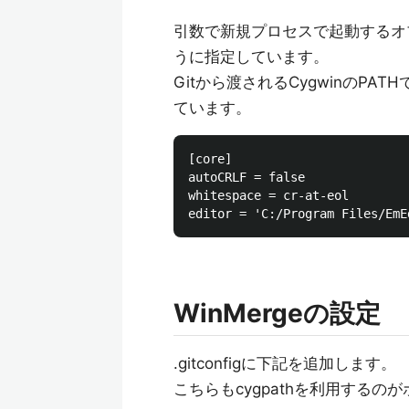
引数で新規プロセスで起動するオ
うに指定しています。
Gitから渡されるCygwinのPAT
ています。
[core]

autoCRLF = false

whitespace = cr-at-eol

WinMergeの設定
.gitconfigに下記を追加します。
こちらもcygpathを利用するの