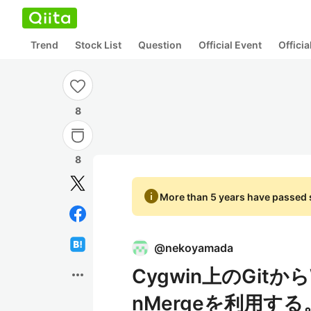
Trend
Stock List
Question
Official Event
Offici
8
8
info
More than 5 years have passed s
@
nekoyamada
Cygwin上のGit
more_horiz
nMergeを利用する