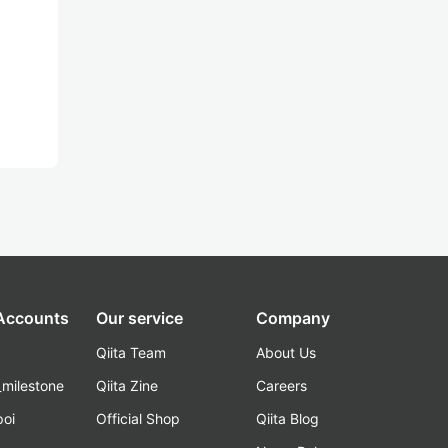
 Accounts
Our service
Company
Qiita Team
About Us
_milestone
Qiita Zine
Careers
poi
Official Shop
Qiita Blog