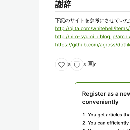
謝辞
下記のサイトを参考にさせていた
http://qiita.com/whitebell/ite
http://hiro-syumi.ldblog.jp/arc
https://github.com/agross/dotfil
comment
8
0
8
Register as a ne
conveniently
You get articles t
You can efficiently