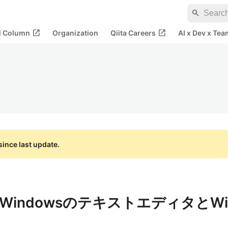
search
open_in_new
open_in_new
al Column
Organization
Qiita Careers
AI x Dev x Tea
ince last update.
からWindowsのテキストエディタとWi
。