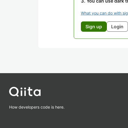
You can use dark 
What you can do with si
Sign up
Login
How developers code is here.