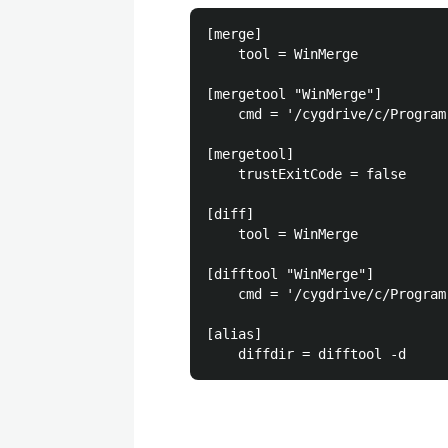
[merge]

    tool = WinMerge

[mergetool "WinMerge"]

    cmd = '/cygdrive/c/Program
[mergetool]

    trustExitCode = false

[diff]

    tool = WinMerge

[difftool "WinMerge"]

    cmd = '/cygdrive/c/Program
[alias]
