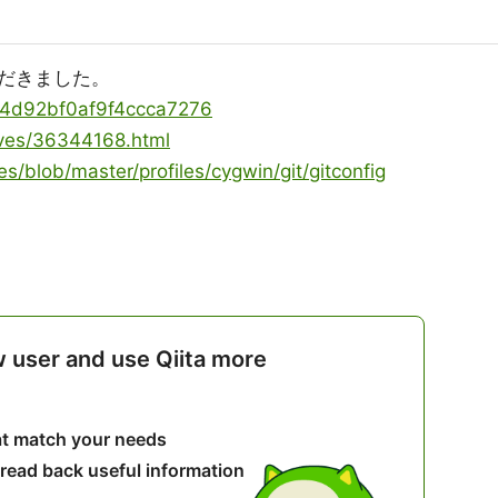
だきました。
ms/4d92bf0af9f4ccca7276
hives/36344168.html
es/blob/master/profiles/cygwin/git/gitconfig
w user and use Qiita more
hat match your needs
 read back useful information