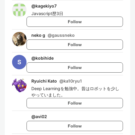
@
kagekiyo7
Javascript歴3日
Follow
neko g
@
gaussneko
Follow
@
kobihide
Follow
Ryuichi Kato
@
ka10ryu1
Deep Learningを勉強中。昔はロボットを少し
やっていました。
Follow
@
avi02
Follow