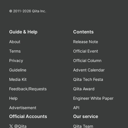
© 2011-
2026
Qiita Inc.
Guide & Help
Contents
About
Release Note
Terms
Official Event
Privacy
Official Column
Guideline
Advent Calendar
Media Kit
Qiita Tech Festa
Feedback/Requests
Qiita Award
Help
Engineer White Paper
Advertisement
API
Official Accounts
Our service
@Qiita
Qiita Team