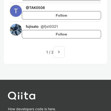
@
TAK0508
Follow
fujisato
@
fjst0321
Follow
navigate_next
1
/
2
How developers code is here.