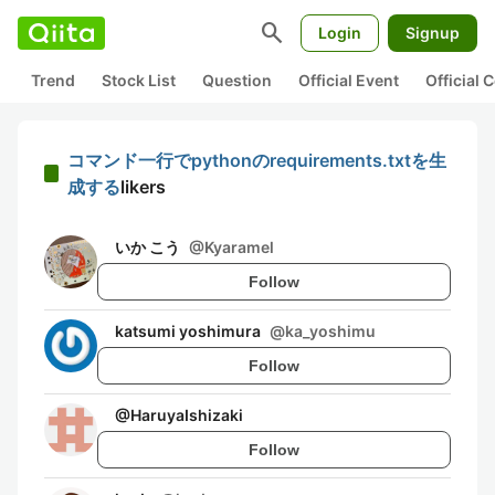
search
Login
Signup
Trend
Stock List
Question
Official Event
Official
コマンド一行でpythonのrequirements.txtを生
成する
likers
いか こう
@
Kyaramel
Follow
katsumi yoshimura
@
ka_yoshimu
Follow
@
HaruyaIshizaki
Follow