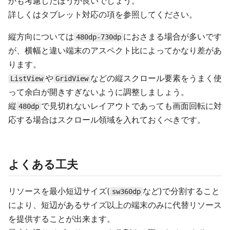
かも考慮したほうが良いでしょう。
詳しくはタブレット対応の項を参照してください。
縦方向については
におさまる場合が多いです
480dp-730dp
が、横幅と違い端末のアスペクト比によってかなり差があ
ります。
や
などの縦スクロール要素をうまく使
ListView
GridView
って余白が開きすぎないように調整しましょう。
縦
で見切れないレイアウトであっても画面回転に対
480dp
応する場合はスクロール領域を入れておくべきです。
よくある工夫
リソースを最小短辺サイズ(
など)で分割すること
sw360dp
により、短辺があるサイズ以上の端末のみに代替リソース
を提供することが出来ます。