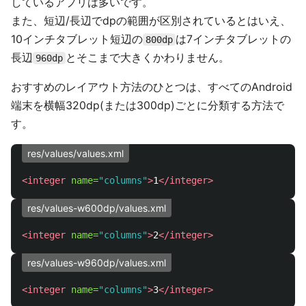
しているアプリは多いです。
また、短辺/長辺でdpの範囲が区別されているとはいえ、
10インチタブレット短辺の
は7インチタブレットの
800dp
長辺
とそこまで大きくかわりません。
960dp
おすすめのレイアウト方法のひとつは、すべてのAndroid
端末を横幅320dp(または300dp)ごとに分類する方法で
す。
res/values/values.xml
<integer
name=
"columns"
>
1
</integer>
res/values-w600dp/values.xml
<integer
name=
"columns"
>
2
</integer>
res/values-w960dp/values.xml
<integer
name=
"columns"
>
3
</integer>