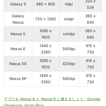
320 x
Galaxy S
480 x 800
hdpi
534
Galaxy
360 x
720 x 1280
xhdpi
Nexus
640
1080 x
360 x
Nexus 5
xxhdpi
1920
640
1440 x
410 x
Nexus 6
560dpi
2560
730
1080 x
410 x
Nexus 5X
420dpi
1920
730
1440 x
410 x
Nexus 6P
560dpi
2560
730
アプリを Nexus 6 と Nexus 9 に備えましょう - Google
Developer Japan Blog