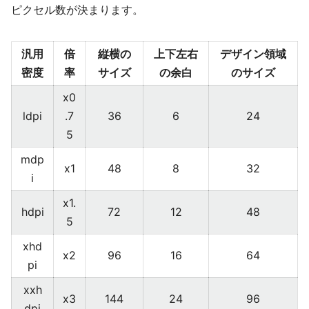
ピクセル数が決まります。
汎用
倍
縦横の
上下左右
デザイン領域
密度
率
サイズ
の余白
のサイズ
x0
ldpi
.7
36
6
24
5
mdp
x1
48
8
32
i
x1.
hdpi
72
12
48
5
xhd
x2
96
16
64
pi
xxh
x3
144
24
96
dpi