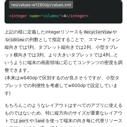
res/values-w1280dp/values.xml
<integer
name=
"columns"
>
4
</integer>
上記の様に定義したintegerリソースを
や
RecyclerView
の列数として指定することで、スマートフォン
GridView
縦向きでは1列、タブレット縦向きでは2列、小型タブレ
ット横向きでは3列、より大きいタブレットでは4列…と
いうように端末の画面領域に応じてコンテンツの密度を調
整できます。
(本来はw640dpで区別するのが良さそうですが、小型タ
ブレットでの利便性を考慮してw600dpで設定していま
す)
もちろんこのようなレイアウトはすべてのアプリに使える
ものではないため、特に縦方向のサイズが重要なレイアウ
トでは
や
を使って端末の向き毎に代替リソース
port
land