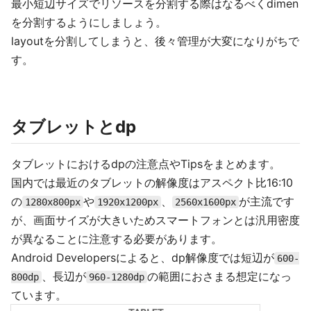
最小短辺サイズでリソースを分割する際はなるべくdimen
を分割するようにしましょう。
layoutを分割してしまうと、後々管理が大変になりがちで
す。
タブレットとdp
タブレットにおけるdpの注意点やTipsをまとめます。
国内では最近のタブレットの解像度はアスペクト比16:10
の
や
、
が主流です
1280x800px
1920x1200px
2560x1600px
が、画面サイズが大きいためスマートフォンとは汎用密度
が異なることに注意する必要があります。
Android Developersによると、dp解像度では短辺が
600-
、長辺が
の範囲におさまる想定になっ
800dp
960-1280dp
ています。