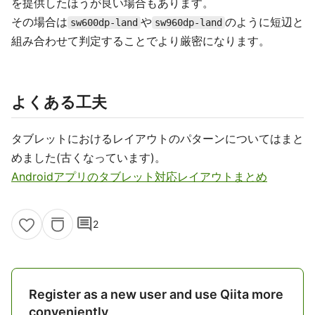
を提供したほうが良い場合もあります。
その場合は
や
のように短辺と
sw600dp-land
sw960dp-land
組み合わせて判定することでより厳密になります。
よくある工夫
タブレットにおけるレイアウトのパターンについてはまと
めました(古くなっています)。
Androidアプリのタブレット対応レイアウトまとめ
comment
2
Register as a new user and use Qiita more
conveniently