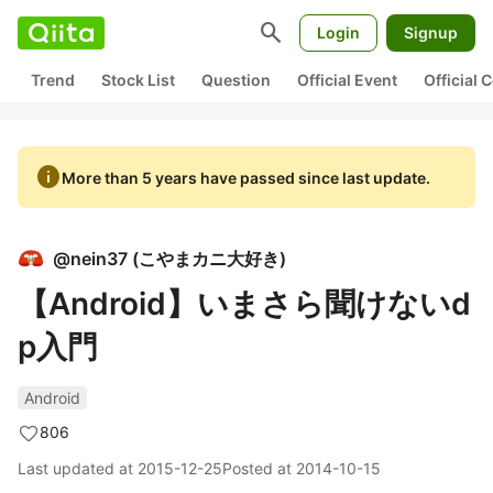
search
Login
Signup
Trend
Stock List
Question
Official Event
Official
info
More than 5 years have passed since last update.
@
nein37
(
こやまカニ大好き
)
【Android】いまさら聞けないd
p入門
Android
806
Last updated at
2015-12-25
Posted at
2014-10-15