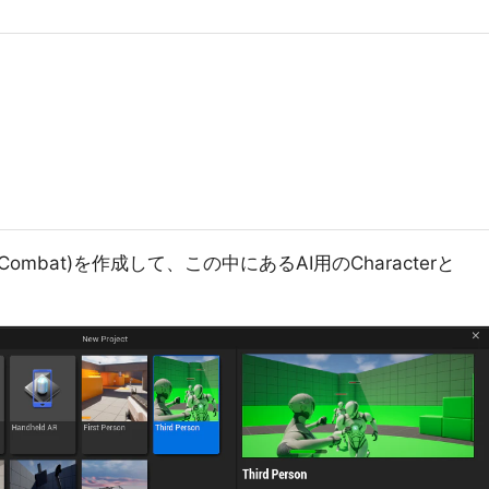
late(Combat)を作成して、この中にあるAI用のCharacterと