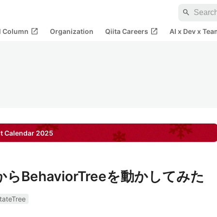
search
open_in_new
open_in_new
al Column
Organization
Qiita Careers
AI x Dev x Tea
t Calendar
2025
eからBehaviorTreeを動かしてみた
tateTree