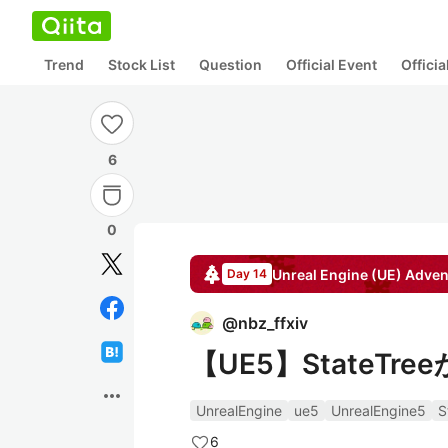
Trend
Stock List
Question
Official Event
Offici
6
0
Unreal Engine (UE)
Adven
Day 14
@
nbz_ffxiv
【UE5】StateTre
more_horiz
UnrealEngine
ue5
UnrealEngine5
S
6