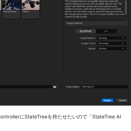
trollerにStateTreeを持たせたいので「StateTree AI