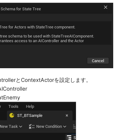
trollerとContextActorを設定します。
IController
batEnemy