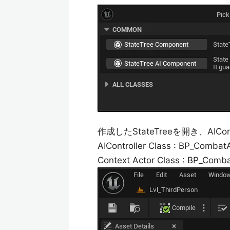
作成したStateTreeを開き、AICon
AIController Class : BP_CombatA
Context Actor Class : BP_Com