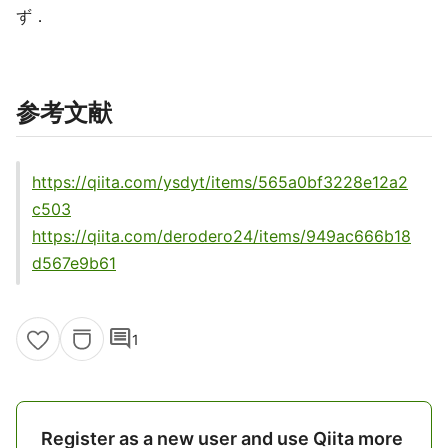
ず．
参考文献
https://qiita.com/ysdyt/items/565a0bf3228e12a2
c503
https://qiita.com/derodero24/items/949ac666b18
d567e9b61
comment
1
Register as a new user and use Qiita more