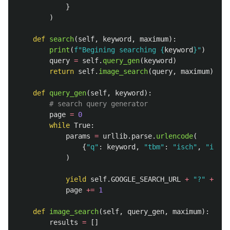
}
)
def
search
(
self
,
keyword
,
maximum
):
print
(
f
"
Begining searching 
{
keyword
}
"
)
query
=
self
.
query_gen
(
keyword
)
return
self
.
image_search
(
query
,
maximum
)
def
query_gen
(
self
,
keyword
):
page
=
0
while
True
:
params
=
urllib
.
parse
.
urlencode
(
{
"
q
"
:
keyword
,
"
tbm
"
:
"
isch
"
,
"
ijn
"
:
)
yield
self
.
GOOGLE_SEARCH_URL
+
"
?
"
+
par
page
+=
1
def
image_search
(
self
,
query_gen
,
maximum
):
results
=
[]