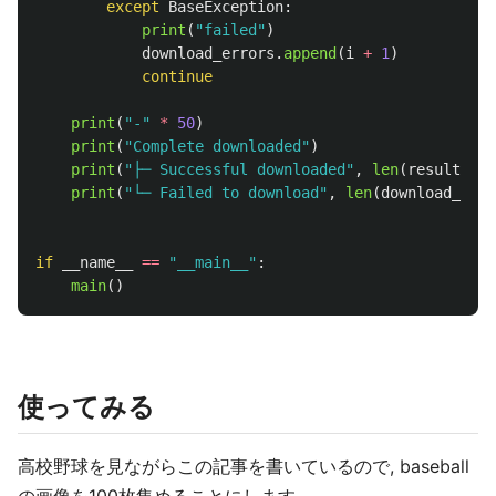
except
BaseException
:
print
(
"
failed
"
)
download_errors
.
append
(
i
+
1
)
continue
print
(
"
-
"
*
50
)
print
(
"
Complete downloaded
"
)
print
(
"
├─ Successful downloaded
"
,
len
(
results
)
-
print
(
"
└─ Failed to download
"
,
len
(
download_erro
if
__name__
==
"
__main__
"
:
main
()
使ってみる
高校野球を見ながらこの記事を書いているので, baseball