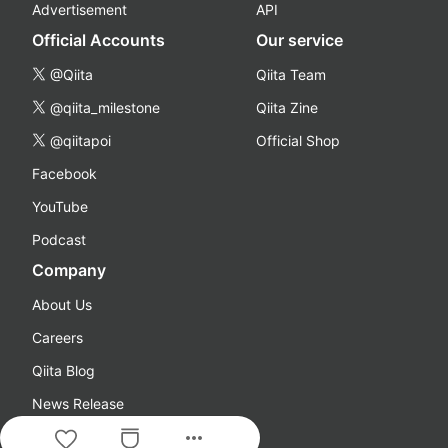
Advertisement
API
Official Accounts
Our service
@Qiita
Qiita Team
@qiita_milestone
Qiita Zine
@qiitapoi
Official Shop
Facebook
YouTube
Podcast
Company
About Us
Careers
Qiita Blog
News Release
more_horiz