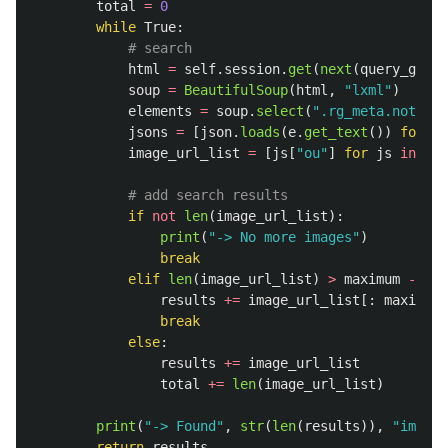
total
=
0
while
True
:
html
=
self
.
session
.
get
(
next
(
query_gen
))
soup
=
BeautifulSoup
(
html
,
"
lxml
"
)
elements
=
soup
.
select
(
"
.rg_meta.notrans
jsons
=
[
json
.
loads
(
e
.
get_text
())
for
e
image_url_list
=
[
js
[
"
ou
"
]
for
js
in
jso
if
not
len
(
image_url_list
):
print
(
"
-> No more images
"
)
break
elif
len
(
image_url_list
)
>
maximum
-
tot
results
+=
image_url_list
[:
maximum
break
else
:
results
+=
image_url_list
total
+=
len
(
image_url_list
)
print
(
"
-> Found
"
,
str
(
len
(
results
)),
"
images
return
results