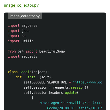
image_collector.py
image_collector.py
import
argparse
import
json
import
os
import
urllib
from
bs4
import
BeautifulSoup
import
requests
class
Google
(
object
):
def
__init__
(
self
):
self
.
GOOGLE_SEARCH_URL
=
"
https://www.google
self
.
session
=
requests
.
session
()
self
.
session
.
headers
.
update
(
{
"
User-Agent
"
:
"
Mozilla/5.0 (X11; Lin
                    Gecko/20100101 Firefox/10.0
"