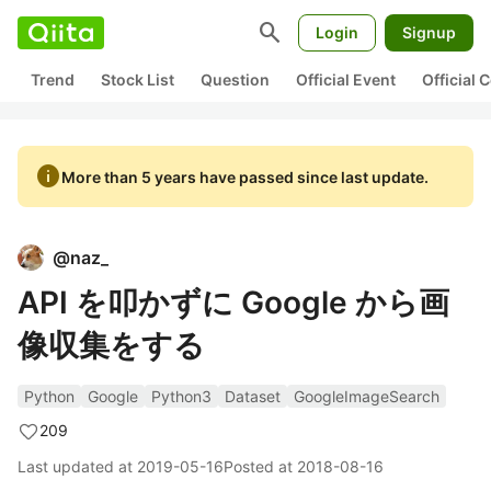
search
Login
Signup
Trend
Stock List
Question
Official Event
Official
info
More than 5 years have passed since last update.
@
naz_
API を叩かずに Google から画
像収集をする
Python
Google
Python3
Dataset
GoogleImageSearch
209
Last updated at
2019-05-16
Posted at
2018-08-16