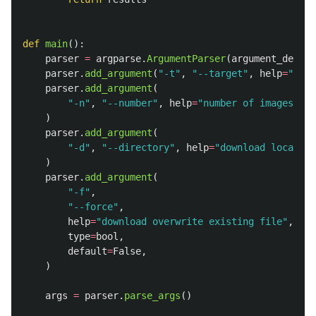
def
main
():
parser
=
argparse
.
ArgumentParser
(
argument_defaul
parser
.
add_argument
(
"
-t
"
,
"
--target
"
,
help
=
"
targ
parser
.
add_argument
(
"
-n
"
,
"
--number
"
,
help
=
"
number of images
"
,
t
)
parser
.
add_argument
(
"
-d
"
,
"
--directory
"
,
help
=
"
download location
)
parser
.
add_argument
(
"
-f
"
,
"
--force
"
,
help
=
"
download overwrite existing file
"
,
type
=
bool
,
default
=
False
,
)
args
=
parser
.
parse_args
()