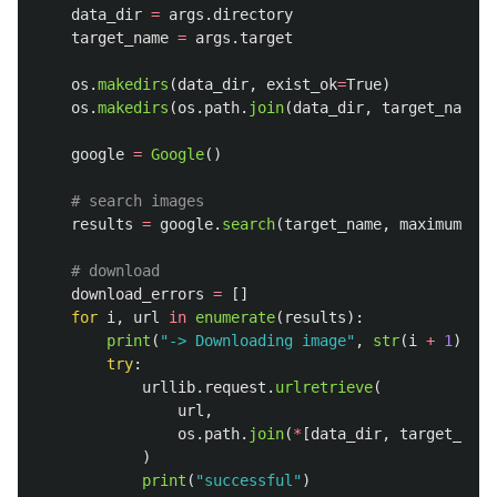
data_dir
=
args
.
directory
target_name
=
args
.
target
os
.
makedirs
(
data_dir
,
exist_ok
=
True
)
os
.
makedirs
(
os
.
path
.
join
(
data_dir
,
target_name
),
google
=
Google
()
results
=
google
.
search
(
target_name
,
maximum
=
arg
download_errors
=
[]
for
i
,
url
in
enumerate
(
results
):
print
(
"
-> Downloading image
"
,
str
(
i
+
1
).
zfi
try
:
urllib
.
request
.
urlretrieve
(
url
,
os
.
path
.
join
(
*
[
data_dir
,
target_name
)
print
(
"
successful
"
)