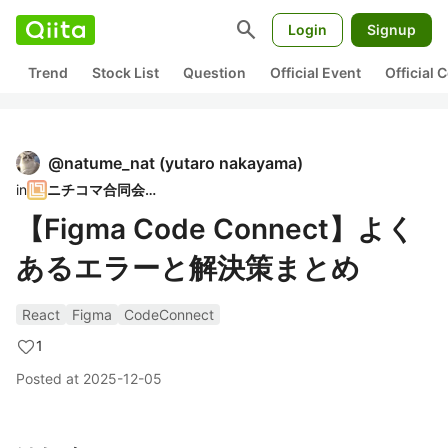
search
Login
Signup
Trend
Stock List
Question
Official Event
Official
@
natume_nat
(
yutaro nakayama
)
in
ニチコマ合同会社
【Figma Code Connect】よく
あるエラーと解決策まとめ
React
Figma
CodeConnect
1
Posted at
2025-12-05