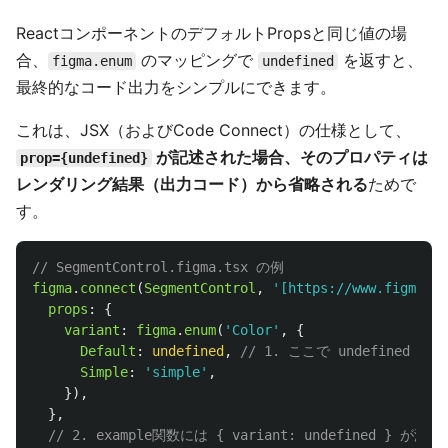
ReactコンポーネントのデフォルトPropsと同じ値の場
合、
のマッピングで
を返すと、
figma.enum
undefined
最終的なコード出力をシンプルにできます。
これは、JSX（およびCode Connect）の仕様として、
が記述された場合、そのプロパティは
prop={undefined}
レンダリング結果（出力コード）から省略される
ためで
す。
// SegmentControl.figma.tsx の例
figma
.
connect
(
SegmentControl
,
'
[https://www.figma.co
props
:
{
variant
:
figma
.
enum
(
'
Color
'
,
{
Default
:
undefined
,
// 1. ここで undefined を
Simple
:
'
simple
'
,
}),
},
// 2. example関数には { variant: undefined } が渡