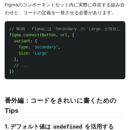
Figmaのコンポーネントセット内に実際に存在する組み合
わせと、コードの定義を一致させる必要があります。
// NG例 - Figmaには「Secondary」の「Large」が存
figma
.
connect
(
Button
,
url
,
{
variant
:
{
Type
:
'
Secondary
'
,
Size
:
'
Large
'
},
// ...
})
番外編：コードをきれいに書くための
Tips
1. デフォルト値は
を活用する
undefined