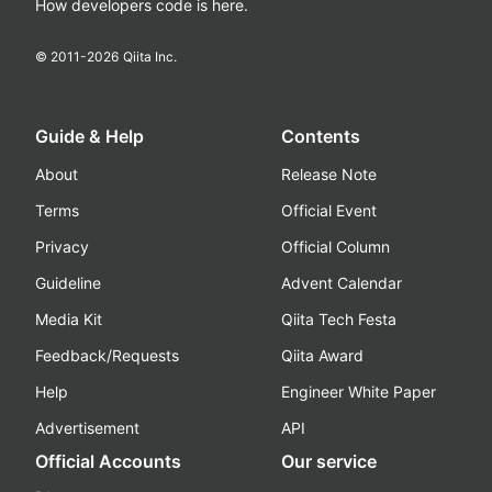
How developers code is here.
© 2011-
2026
Qiita Inc.
Guide & Help
Contents
About
Release Note
Terms
Official Event
Privacy
Official Column
Guideline
Advent Calendar
Media Kit
Qiita Tech Festa
Feedback/Requests
Qiita Award
Help
Engineer White Paper
Advertisement
API
Official Accounts
Our service