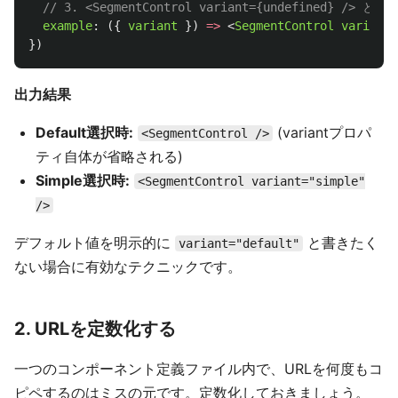
// 3. <SegmentControl variant={undefined} /> 
example
:
({
variant
})
=>
<
SegmentControl
variant
=
})
出力結果
Default選択時:
(variantプロパ
<SegmentControl />
ティ自体が省略される)
Simple選択時:
<SegmentControl variant="simple"
/>
デフォルト値を明示的に
と書きたく
variant="default"
ない場合に有効なテクニックです。
2. URLを定数化する
一つのコンポーネント定義ファイル内で、URLを何度もコ
ピペするのはミスの元です。定数化しておきましょう。