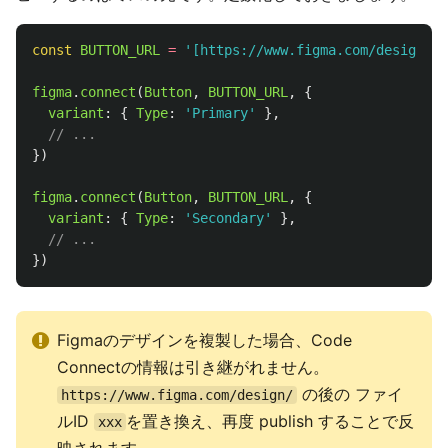
const
BUTTON_URL
=
'
[https://www.figma.com/design/xx
figma
.
connect
(
Button
,
BUTTON_URL
,
{
variant
:
{
Type
:
'
Primary
'
},
// ...
})
figma
.
connect
(
Button
,
BUTTON_URL
,
{
variant
:
{
Type
:
'
Secondary
'
},
// ...
})
Figmaのデザインを複製した場合、Code
Connectの情報は引き継がれません。
の後の ファイ
https://www.figma.com/design/
ルID
を置き換え、再度 publish することで反
xxx