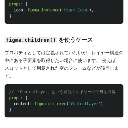
props
:
{
icon
:
figma
.
instance
(
'
Start Icon
'
),
}
を使うケース
figma.children()
プロパティとしては定義されていないが、レイヤー構造の
中にある子要素を取得したい場合に使います。 例えば、
スロットとして用意された空のフレームなどが該当しま
す。
// 「ContentLayer」という名前のレイヤーの中身を取得
props
:
{
content
:
figma
.
children
(
'
ContentLayer
'
),
}