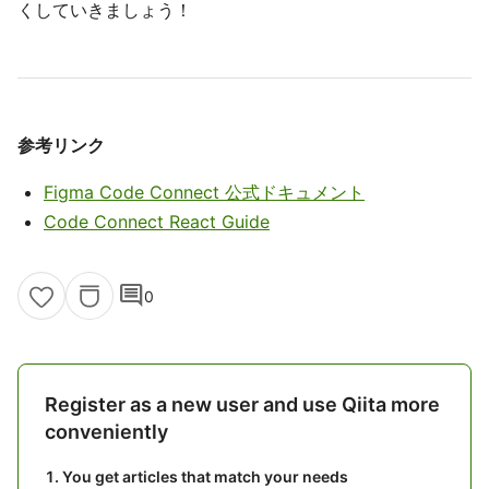
くしていきましょう！
参考リンク
Figma Code Connect 公式ドキュメント
Code Connect React Guide
comment
0
Register as a new user and use Qiita more
conveniently
You get articles that match your needs