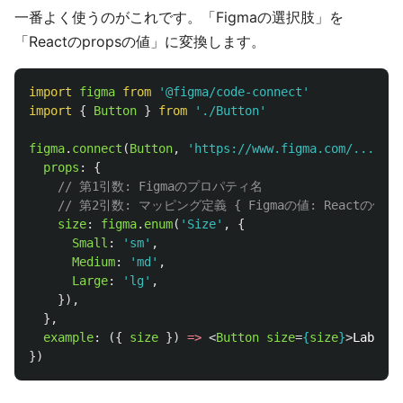
一番よく使うのがこれです。「Figmaの選択肢」を
「Reactのpropsの値」に変換します。
import
figma
from
'
@figma/code-connect
'
import
{
Button
}
from
'
./Button
'
figma
.
connect
(
Button
,
'
https://www.figma.com/...
'
,
{
props
:
{
// 第1引数: Figmaのプロパティ名
// 第2引数: マッピング定義 { Figmaの値: Reactの値 }
size
:
figma
.
enum
(
'
Size
'
,
{
Small
:
'
sm
'
,
Medium
:
'
md
'
,
Large
:
'
lg
'
,
}),
},
example
:
({
size
})
=>
<
Button
size
=
{
size
}
>
Label
</
})