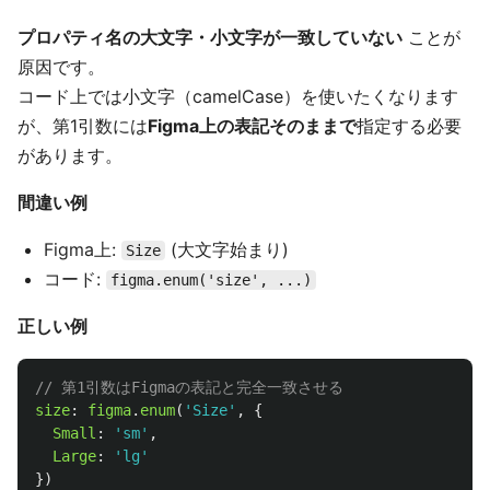
プロパティ名の大文字・小文字が一致していない
ことが
原因です。
コード上では小文字（camelCase）を使いたくなります
が、第1引数には
Figma上の表記そのままで
指定する必要
があります。
間違い例
Figma上:
(大文字始まり)
Size
コード:
figma.enum('size', ...)
正しい例
// 第1引数はFigmaの表記と完全一致させる
size
:
figma
.
enum
(
'
Size
'
,
{
Small
:
'
sm
'
,
Large
:
'
lg
'
})