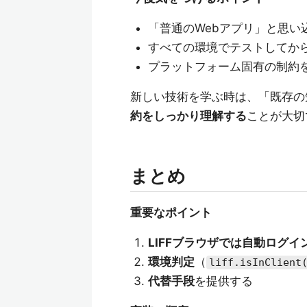
「普通のWebアプリ」と思い
すべての環境でテストしてか
プラットフォーム固有の制約
新しい技術を学ぶ時は、「既存の
約をしっかり理解する
ことが大切
まとめ
重要なポイント
LIFFブラウザでは自動ログイ
環境判定
（
liff.isInClient
代替手段
を提供する