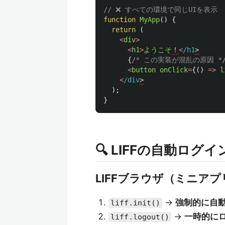
// ❌ すべての環境で同じUIを表示
function
MyApp
()
{
return 
(
<
div
>
<
h1
>
ようこそ
！
<
/h1
{
/* この実装が混乱の原因 *
<
button
onClick
=
{()
=>
l
<
/div
);
}
🔍 LIFFの自動ログ
LIFFブラウザ（ミニア
→
強制的に自
liff.init()
→
一時的に
liff.logout()