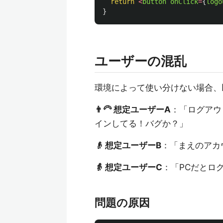
return
<
button
onClick
=
{
logo
}
ユーザーの混乱
環境によって使い分けない場合、
👨‍🦳 想定ユーザーA
：「ログアウ
インしてる！バグか？」
👴 想定ユーザーB
：「まえのアカ
👵 想定ユーザーC
：「PCだとロ
問題の原因