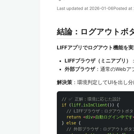
Last updated at
2026-01-06
Posted at
結論：ログアウトボ
LIFFアプリでログアウト機能を
LIFFブラウザ（ミニアプリ）
外部ブラウザ
：通常のWeb
解決策
：環境判定してUIを出し分
// ✅ 正解：環境に応じた設計
if 
(
liff
.
isInClient
())
{
// LIFFブラウザ：ログアウトボ
return
<
div
>
自動ログイン中です
}
else
{
// 外部ブラウザ：ログアウトボタ