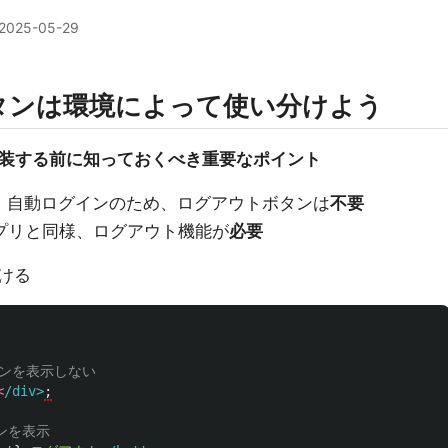
2025-05-29
タンは環境によって使い分けよう
実装する前に知っておくべき重要なポイント
：自動ログインのため、ログアウトボタンは
不要
アプリと同様、ログアウト機能が
必要
ける
タンを表示しない
<
/div>
ンを表示