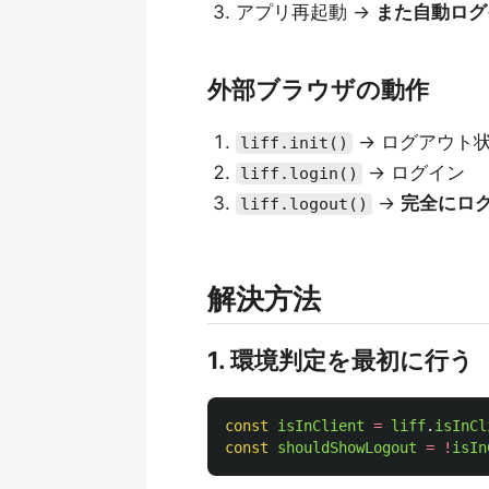
アプリ再起動 →
また自動ログ
外部ブラウザの動作
→ ログアウト
liff.init()
→ ログイン
liff.login()
→
完全にロ
liff.logout()
解決方法
1. 環境判定を最初に行う
const
isInClient
=
liff
.
isInCl
const
shouldShowLogout
=
!
isIn