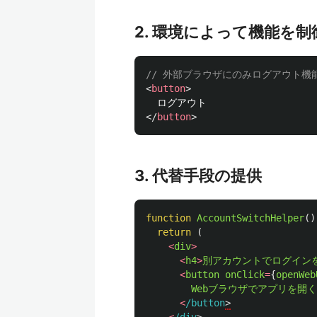
2. 環境によって機能を
// 外部ブラウザにのみログアウト機
<
button
>
</
button
>
3. 代替手段の提供
function
AccountSwitchHelper
()
return 
(
<
div
>
<
h4
>
別アカウントでログイン
<
button
onClick
=
{
openWeb
Webブラウザでアプリを開く
<
/button