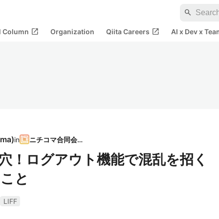
search
open_in_new
open_in_new
al Column
Organization
Qiita Careers
AI x Dev x Tea
ama
)
in
ニチコマ合同会社
とし穴！ログアウト機能で混乱を招く
きこと
LIFF