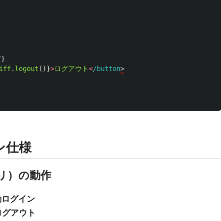
/
}
iff
.
logout
()}
>
ログアウト
<
/button
イン仕様
プリ）の動作
動ログイン
ログアウト