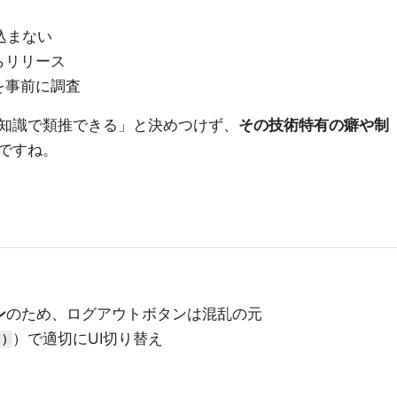
込まない
らリリース
を事前に調査
知識で類推できる」と決めつけず、
その技術特有の癖や制
ですね。
ン
のため、ログアウトボタンは混乱の元
）で適切にUI切り替え
()