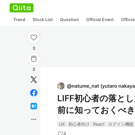
Trend
Stock List
Question
Official Event
Offici
3
2
@
natume_nat
(
yutaro nakay
LIFF初心者の落
前に知っておくべ
more_horiz
UX
初心者向け
React
ログイン機能
3