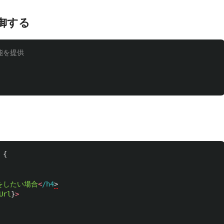
制御する
能を提供
{
をしたい場合
<
/h4
Url
}
>