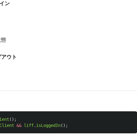
イン
状態
グアウト
ient
();
Client
&&
liff
.
isLoggedIn
();