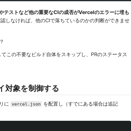
ntやテストなど他の重要なCIの成否がVercelのエラーに埋も
確認しなければ、他のCIで落ちているのかの判断ができませ
？
してこの不要なビルド自体をスキップし、PRのステータス
デプロイ対象を制御する
トリに
を配置し（すでにある場合は追記
vercel.json