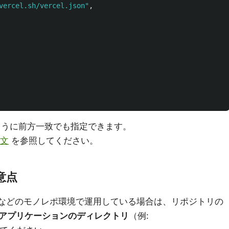
vercel.sh/vercel.json"
,
うに前方一致でも指定できます。
構文
を参照してください。
意点
kspaces などのモノレポ環境で運用している場合は、リポジトリの
アプリケーションのディレクトリ
（例: