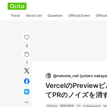
Trend
Stock List
Question
Official Event
Offici
2
1
@
natume_nat
(
yutaro nakay
VercelのPrev
てPRのノイズを消
more_horiz
GitHub
開発環境
CI
pullrequest
Ve