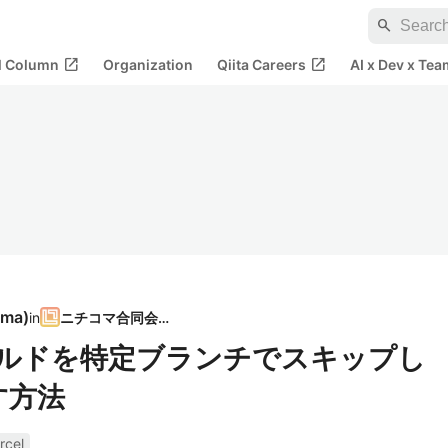
search
open_in_new
open_in_new
al Column
Organization
Qiita Careers
AI x Dev x Tea
ama
)
in
ニチコマ合同会社
iewビルドを特定ブランチでスキップし
す方法
rcel