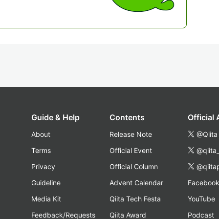
Guide & Help
Contents
Official
About
Release Note
@Qiita
Terms
Official Event
@qiita
Privacy
Official Column
@qiita
Guideline
Advent Calendar
Faceboo
Media Kit
Qiita Tech Festa
YouTube
Feedback/Requests
Qiita Award
Podcast