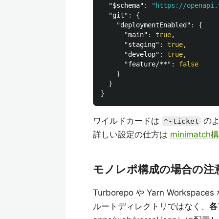
"$schema"
:
"https://openapi.
"git"
:
{
"deploymentEnabled"
:
{
"main"
:
true
,
"staging"
:
true
,
"develop"
:
true
,
"feature/**"
:
false
}
}
}
ワイルドカードは
のよ
*-ticket
詳しい設定の仕方は
minimatch
モノレポ構成の場合の注
Turborepo や Yarn Wor
ルートディレクトリではなく、
各