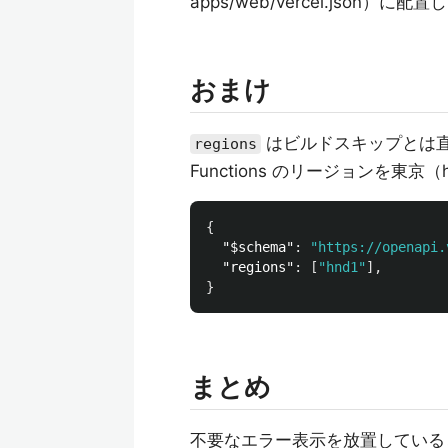
apps/web/vercel.json）に
おまけ
はビルドスキップとは直接
regions
Functions のリージョンを東
{
"$schema"
:
"https://openapi.
"regions"
:
[
"hnd1"
],
}
まとめ
不要なエラー表示を放置している