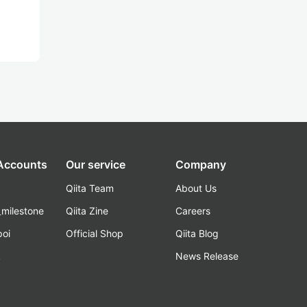
 Accounts
Our service
Company
Qiita Team
About Us
_milestone
Qiita Zine
Careers
poi
Official Shop
Qiita Blog
k
News Release