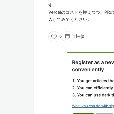
す。
Vercelのコストを抑えつつ、
入してみてください。
comment
1
0
2
Register as a ne
conveniently
You get articles t
You can efficiently
You can use dark 
What you can do with si