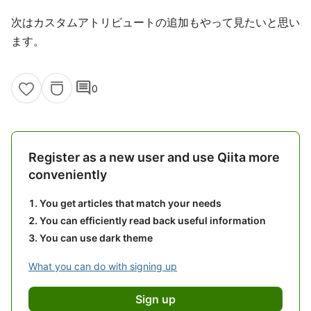
次はカスタムアトリビュートの追加もやって見たいと思い
ます。
comment
0
Register as a new user and use Qiita more
conveniently
You get articles that match your needs
You can efficiently read back useful information
You can use dark theme
What you can do with signing up
Sign up