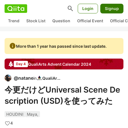
search
Login
Signup
Trend
Stock List
Question
Official Event
Official
info
More than 1 year has passed since last update.
QualiArts
Advent Calendar
2024
Day 4
@
natane
in
QualiArts
今更だけどUniversal Scene De
scription (USD)を使ってみた
HOUDINI
Maya,
4