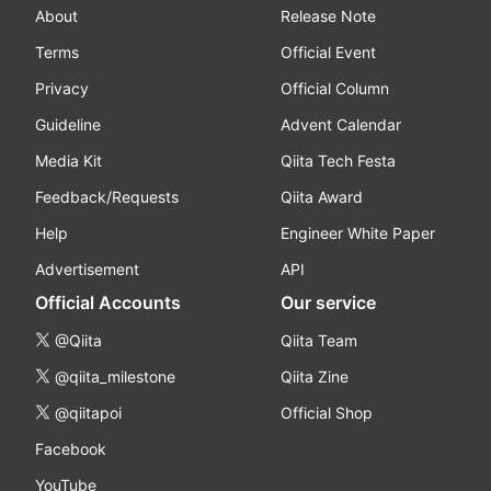
About
Release Note
Terms
Official Event
Privacy
Official Column
Guideline
Advent Calendar
Media Kit
Qiita Tech Festa
Feedback/Requests
Qiita Award
Help
Engineer White Paper
Advertisement
API
Official Accounts
Our service
@Qiita
Qiita Team
@qiita_milestone
Qiita Zine
@qiitapoi
Official Shop
Facebook
YouTube