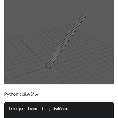
Pythonで読み込み
from pxr import Usd, UsdGeom
