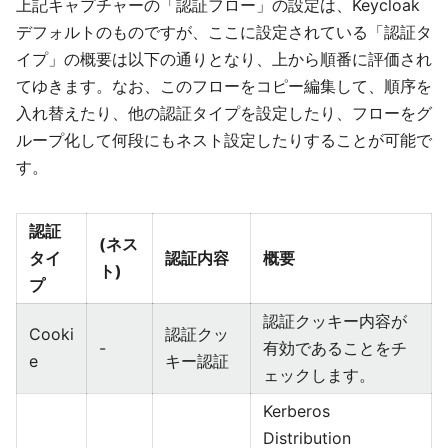
上記キャプチャーの「認証フロー」の設定は、Keycloak
デフォルトのものですが、ここに設定されている「認証タ
イプ」の概要は以下の通りとなり、上から順番に評価され
てゆきます。なお、このフローをコピー編集して、順序を
入れ替えたり、他の認証タイプを設定したり、フローをグ
ループ化して何段にもネスト設定したりすることが可能で
す。
認証
(ネス
タイ
認証内容
概要
ト)
プ
認証クッキー内容が
Cooki
認証クッ
-
有効であることをチ
e
キー認証
ェックします。
Kerberos
Distribution