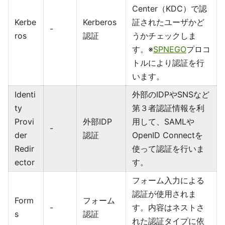
Center（KDC）で認
Kerbe
Kerberos
証されたユーザかど
-
ros
認証
うかチェックしま
す。※
SPNEGO
プロコ
トルにより認証を行
います。
Identi
外部のIDPやSNSなど
ty
第３者認証情報を利
Provi
外部IDP
用して、SAMLや
-
der
認証
OpenID Connectを
Redir
使って認証を行いま
ector
す。
フォーム入力による
認証が使用されま
Form
フォーム
-
す。内容はネストさ
s
認証
れた認証タイプに依