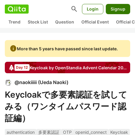
search
Login
Signup
Trend
Stock List
Question
Official Event
Official
info
More than 5 years have passed since last update.
Keycloak by OpenStandia
Advent Calendar
2017
Day 12
@
naokiiiii
(
Ueda Naoki
)
Keycloakで多要素認証を試して
みる（ワンタイムパスワード認
証編）
authentication
多要素認証
OTP
openid_connect
Keycloak