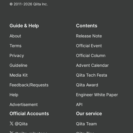
© 2011-
2026
Qiita Inc.
Guide & Help
Contents
About
Release Note
Terms
Official Event
Privacy
Official Column
Guideline
Advent Calendar
Media Kit
Qiita Tech Festa
Feedback/Requests
Qiita Award
Help
Engineer White Paper
Advertisement
API
Official Accounts
Our service
@Qiita
Qiita Team