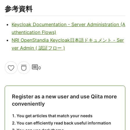
参考資料
Keycloak Documentation - Server Administration (A
uthentication Flows)
NRI OpenStandia Keycloak日本語ドキュメント - Ser
ver Admin ( 認証フロー )
comment
0
Register as a new user and use Qiita more
conveniently
You get articles that match your needs
You can efficiently read back useful information