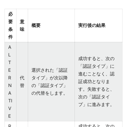
必
要
意
概要
実行後の結果
条
味
件
A
L
成功すると、次の
T
「認証タイプ」に
E
選択された「認証
進むことなく、認
R
代
タイプ」が次以降
証成功となりま
N
替
の「認証タイプ」
す。失敗すると、
A
の代替をします。
次の「認証タイ
TI
プ」に進みます。
V
E
R
成功すると、次の