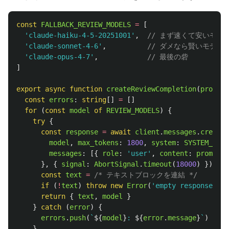
const
FALLBACK_REVIEW_MODELS
=
[
'
claude-haiku-4-5-20251001
'
,
// まず速くて安いモデ
'
claude-sonnet-4-6
'
,
// ダメなら賢いモデル
'
claude-opus-4-7
'
,
// 最後の砦
]
export
async
function
createReviewCompletion
(
prompt
:
const
errors
:
string
[]
=
[]
for 
(
const
model
of
REVIEW_MODELS
)
{
try
{
const
response
=
await
client
.
messages
.
create
(
model
,
max_tokens
:
1800
,
system
:
SYSTEM_PROM
messages
:
[{
role
:
'
user
'
,
content
:
prompt
}
},
{
signal
:
AbortSignal
.
timeout
(
18000
)
})
const
text
=
/* テキストブロックを連結 */
if 
(
!
text
)
throw
new
Error
(
'
empty response
'
)
return
{
text
,
model
}
}
catch 
(
error
)
{
errors
.
push
(
`
${
model
}
: 
${
error
.
message
}
`
)
/
}