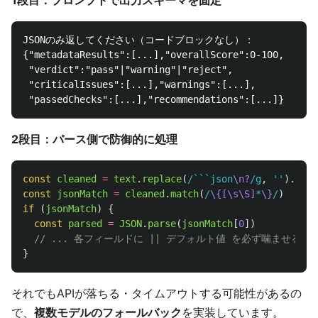
JSONのみ返してください（コードブロックなし）：

{"metadataResults":[...],"overallScore":0-100,

 "verdict":"pass"|"warning"|"reject",

 "criticalIssues":[...],"warnings":[...],

2段目：パース側で防御的に処理
const
cleaned
=
text
.
replace
(
/```json
\n?
/g
,
''
).
repl
const
jsonMatch
=
cleaned
.
match
(
/
\{[\s\S]
*
\}
/
)
//
if 
(
jsonMatch
)
{
const
parsed
=
JSON
.
parse
(
jsonMatch
[
0
])
// ... 各フィールドに || デフォルト値 を必ず噛ませる
}
それでもAPIが落ちる・タイムアウトする可能性があるの
で、
複数モデルのフォールバック
を実装しています。