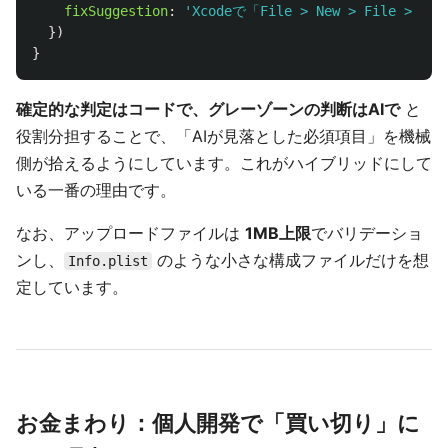
fixSuggestion
:
'
Xcodeで「File > New > File > 
})
}
確定的な判定はコードで、グレーゾーンの判断はAIで
と
役割分担することで、「AIが見落とした必須項目」を機械
側が拾えるようにしています。これがハイブリッドにして
いる一番の理由です。
なお、アップロードファイルは
1MB上限
でバリデーショ
ンし、
のような小さな構成ファイルだけを想
Info.plist
定しています。
お金まわり：個人開発で「買い切り」に