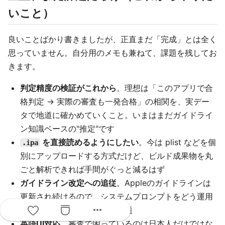
いこと）
良いことばかり書きましたが、正直まだ「完成」とは全く
思っていません。自分用のメモも兼ねて、課題を残してお
きます。
判定精度の検証がこれから
。理想は「このアプリで合
格判定 → 実際の審査も一発合格」の相関を、実デー
タで地道に確かめていくこと。いまはまだガイドライ
ン知識ベースの"推定"です
を直接読めるようにしたい
。今は plist などを個
.ipa
別にアップロードする方式だけど、ビルド成果物を丸
ごと解析できれば手間がぐっと減るはず
ガイドライン改定への追従
。Appleのガイドラインは
更新され続けるので、システムプロンプトをどう運用
more_horiz
で最新化していくかは継続課題
英語UI対応
。審査で困っているのは日本人だけではな