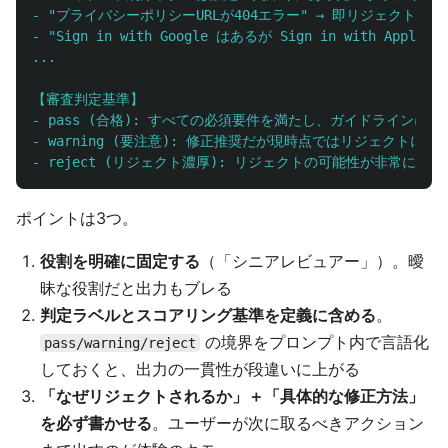
- "プライバシーポリシーURLが404エラー" → 即リジェクト

- "Sign in with Google はあるが Sign in with Appl
...

【審査判定基準】

- pass (合格): すべての必須要件を満たし、ガイドラインに準拠
- warning (要注意): 修正推奨だが現時点ではリジェクトにな
- reject (リジェクト濃厚): リジェクトの可能性が非常に高
ポイントは3つ。
役割を明確に固定する
（「シニアレビュアー」）。曖
昧な役割だと出力もブレる
判定ラベルとスコアリング基準を定義に含める
。
の境界をプロンプト内で言語化
pass/warning/reject
しておくと、出力の一貫性が段違いに上がる
「なぜリジェクトされるか」＋「具体的な修正方法」
を必ず書かせる
。ユーザーが次に取るべきアクション