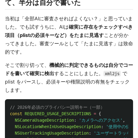
て、半分は自分で書いた
当初は「全部AIに審査させればよくない？」と思っていま
した。でも試すうちに、AIは
確実に存在をチェックすべき
項目（plistの必須キーなど）をたまに見逃す
ことが分か
ってきました。審査ツールとして「たまに見逃す」は致命
的です。
そこで割り切って、
機械的に判定できるものは自分でコー
ドを書いて確実に検出
することにしました。
で
xml2js
plist をパースし、必須キーや権限説明の有無をチェック
します。
// 2026年必須のプライバシー説明キー（一部）
const
REQUIRED_USAGE_DESCRIPTIONS
=
{
NSCameraUsageDescription
:
'
カメラへのアクセス
'
,
NSLocationWhenInUseUsageDescription
:
'
使用中の位置
NSUserTrackingUsageDescription
:
'
ユーザートラッキング 