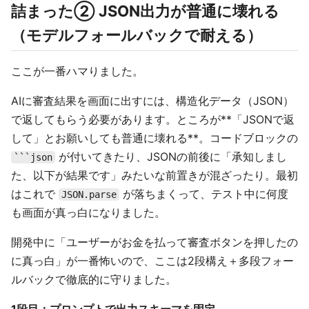
詰まった② JSON出力が普通に壊れる
（モデルフォールバックで耐える）
ここが一番ハマりました。
AIに審査結果を画面に出すには、構造化データ（JSON）
で返してもらう必要があります。ところが**「JSONで返
して」とお願いしても普通に壊れる**。コードブロックの
が付いてきたり、JSONの前後に「承知しまし
```json
た、以下が結果です」みたいな前置きが混ざったり。最初
はこれで
が落ちまくって、テスト中に何度
JSON.parse
も画面が真っ白になりました。
開発中に「ユーザーがお金を払って審査ボタンを押したの
に真っ白」が一番怖いので、ここは2段構え＋多段フォー
ルバックで徹底的に守りました。
1段目：プロンプトで出力スキーマを固定