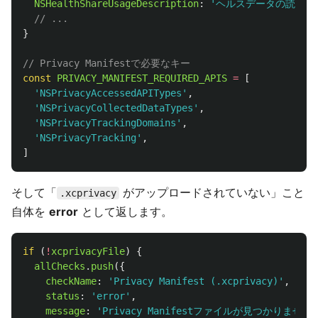
NSHealthShareUsageDescription
:
'
ヘルスデータの読み取
// ...
}
// Privacy Manifestで必要なキー
const
PRIVACY_MANIFEST_REQUIRED_APIS
=
[
'
NSPrivacyAccessedAPITypes
'
,
'
NSPrivacyCollectedDataTypes
'
,
'
NSPrivacyTrackingDomains
'
,
'
NSPrivacyTracking
'
,
]
そして「
がアップロードされていない」こと
.xcprivacy
自体を
error
として返します。
if 
(
!
xcprivacyFile
)
{
allChecks
.
push
({
checkName
:
'
Privacy Manifest (.xcprivacy)
'
,
status
:
'
error
'
,
message
:
'
Privacy Manifestファイルが見つかりま