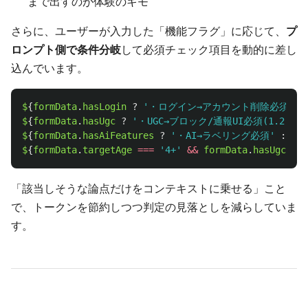
まで出すのが体験のキモ
さらに、ユーザーが入力した「機能フラグ」に応じて、
プ
ロンプト側で条件分岐
して必須チェック項目を動的に差し
込んでいます。
$
{
formData
.
hasLogin
?
'
・ログイン→アカウント削除必須(5.1.1)
$
{
formData
.
hasUgc
?
'
・UGC→ブロック/通報UI必須(1.2)
'
:
$
{
formData
.
hasAiFeatures
?
'
・AI→ラベリング必須
'
:
''
}
$
{
formData
.
targetAge
===
'
4+
'
&&
formData
.
hasUgc
?
'
「該当しそうな論点だけをコンテキストに乗せる」こと
で、トークンを節約しつつ判定の見落としを減らしていま
す。