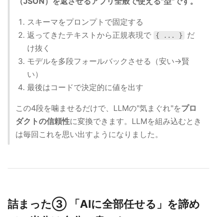
（JSON）を返させるアプリ全般で使える"型"です。
スキーマをプロンプトで固定する
返ってきたテキストから正規表現で
だ
{ ... }
け抜く
モデルを多段フォールバックさせる（安い→賢
い）
最後はコードで決定的に値を出す
この4段を噛ませるだけで、LLMの"気まぐれ"を
プロ
ダクトの信頼性
に変換できます。LLMを組み込むとき
は毎回これを思い出すようになりました。
詰まった③ 「AIに全部任せる」を諦め