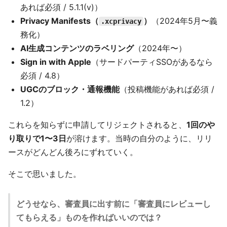
あれば必須 / 5.1.1(v)）
Privacy Manifests（
）
（2024年5月〜義
.xcprivacy
務化）
AI生成コンテンツのラベリング
（2024年〜）
Sign in with Apple
（サードパーティSSOがあるなら
必須 / 4.8）
UGCのブロック・通報機能
（投稿機能があれば必須 /
1.2）
これらを知らずに申請してリジェクトされると、
1回のや
り取りで1〜3日
が溶けます。当時の自分のように、リリ
ースがどんどん後ろにずれていく。
そこで思いました。
どうせなら、審査員に出す前に「審査員にレビューし
てもらえる」ものを作ればいいのでは？