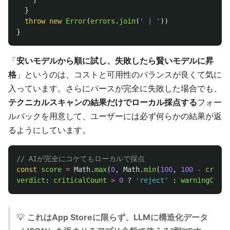
}
throw
new
Error
(
errors
.
join
(
'
 | 
'
))
}
「
安いモデルから順に試し、失敗したら賢いモデルに昇
格
」というのは、コストと可用性のバランスが良くて気に
入っています。さらにパースが完全に失敗した場合でも、
テクニカルスキャンの結果だけでローカル採点する
フォー
ルバックを用意して、ユーザーには必ず何らかの結果が返
るようにしています。
// AIが完全にコケてもローカルで採点
const
score
=
Math
.
max
(
0
,
Math
.
min
(
100
,
100
-
critic
verdict
:
criticalCount
>
0
?
'
reject
'
:
warningCount
💡
これはApp Storeに限らず、LLMに構造化データ