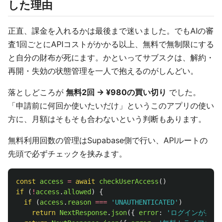
した理由
正直、課金を入れるかは最後まで迷いました。でもAIの審
査1回ごとにAPIコストがかかる以上、無料で無制限にする
と自分の財布が死にます。かといってサブスクは、解約・
再開・失効の状態管理を一人で抱えるのがしんどい。
落としどころが
無料2回 → ¥980の買い切り
でした。
「申請前に何回か使いたいだけ」というこのアプリの使い
方に、月額はそもそも合わないという判断もあります。
無料利用回数の管理はSupabase側で行い、APIルートの
先頭で必ずチェックを挟みます。
const
access
=
await
checkUserAccess
()
if 
(
!
access
.
allowed
)
{
if 
(
access
.
reason
===
'
UNAUTHENTICATED
'
)
return
NextResponse
.
json
({
error
:
'
ログインが必要