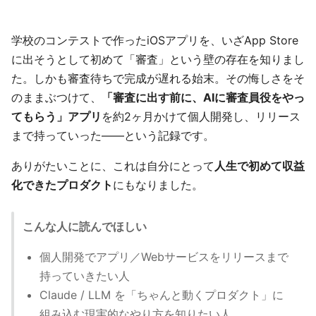
学校のコンテストで作ったiOSアプリを、いざApp Store
に出そうとして初めて「審査」という壁の存在を知りまし
た。しかも審査待ちで完成が遅れる始末。その悔しさをそ
のままぶつけて、
「審査に出す前に、AIに審査員役をやっ
てもらう」アプリ
を約2ヶ月かけて個人開発し、リリース
まで持っていった——という記録です。
ありがたいことに、これは自分にとって
人生で初めて収益
化できたプロダクト
にもなりました。
こんな人に読んでほしい
個人開発でアプリ／Webサービスをリリースまで
持っていきたい人
Claude / LLM を「ちゃんと動くプロダクト」に
組み込む現実的なやり方を知りたい人