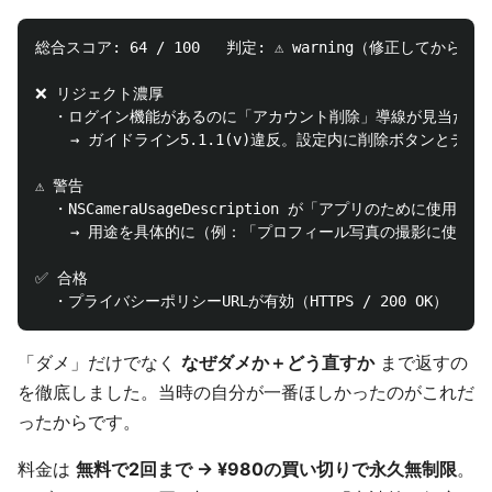
総合スコア: 64 / 100   判定: ⚠️ warning（修正してから申
❌ リジェクト濃厚

  ・ログイン機能があるのに「アカウント削除」導線が見当たりま
    → ガイドライン5.1.1(v)違反。設定内に削除ボタンとデー
⚠️ 警告

  ・NSCameraUsageDescription が「アプリのために使用し
    → 用途を具体的に（例：「プロフィール写真の撮影に使用し
✅ 合格

「ダメ」だけでなく
なぜダメか＋どう直すか
まで返すの
を徹底しました。当時の自分が一番ほしかったのがこれだ
ったからです。
料金は
無料で2回まで → ¥980の買い切りで永久無制限
。