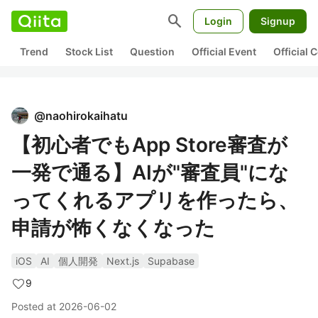
search
Login
Signup
Trend
Stock List
Question
Official Event
Official
@
naohirokaihatu
【初心者でもApp Store審査が
一発で通る】AIが"審査員"にな
ってくれるアプリを作ったら、
申請が怖くなくなった
iOS
AI
個人開発
Next.js
Supabase
9
Posted at
2026-06-02