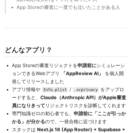
App Storeの審査に一度でも泣いたことがある人
どんなアプリ？
App Storeの審査リジェクトを
申請前に
シミュレーシ
ョンできるWebアプリ
「AppReview AI」
を個人開
発してリリースしました
アプリ情報や
/
をアップロ
Info.plist
.xcprivacy
ードすると、
Claude（Anthropic API）がApple審査
員になりきって
リジェクトリスクを診断してくれます
専門知識ゼロの初心者でも、
申請前に「ここが引っか
かる」が分かる
ので、一発合格に近づけます
スタックは
Next.js 16 (App Router) + Supabase +