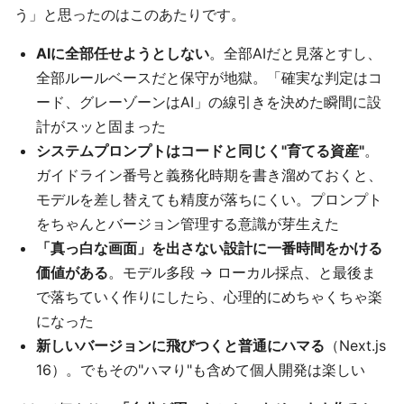
う」と思ったのはこのあたりです。
AIに全部任せようとしない
。全部AIだと見落とすし、
全部ルールベースだと保守が地獄。「確実な判定はコ
ード、グレーゾーンはAI」の線引きを決めた瞬間に設
計がスッと固まった
システムプロンプトはコードと同じく"育てる資産"
。
ガイドライン番号と義務化時期を書き溜めておくと、
モデルを差し替えても精度が落ちにくい。プロンプト
をちゃんとバージョン管理する意識が芽生えた
「真っ白な画面」を出さない設計に一番時間をかける
価値がある
。モデル多段 → ローカル採点、と最後ま
で落ちていく作りにしたら、心理的にめちゃくちゃ楽
になった
新しいバージョンに飛びつくと普通にハマる
（Next.js
16）。でもその"ハマり"も含めて個人開発は楽しい